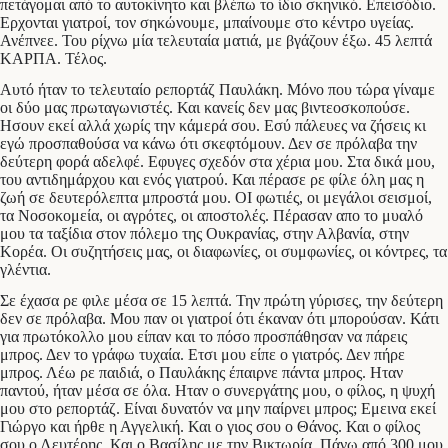
πετάγομαι από το αυτοκίνητο και βλέπω το ίδιο σκηνικό. Επεισόδιο.
Ερχονται γιατροί, τον σηκώνουμε, μπαίνουμε στο κέντρο υγείας.
Ανέπνεε. Του ρίχνω μία τελευταία ματιά, με βγάζουν έξω. 45 λεπτά
ΚΑΡΠΑ. Τέλος.
Αυτό ήταν το τελευταίο ρεπορτάζ Παυλάκη. Μόνο που τώρα γίναμε
οι δύο μας πρωταγωνιστές. Και κανείς δεν μας βιντεοσκοπούσε.
Ησουν εκεί αλλά χωρίς την κάμερά σου. Εσύ πάλευες να ζήσεις κι
εγώ προσπαθούσα να κάνω ότι σκεφτόμουν. Δεν σε πρόλαβα την
δεύτερη φορά αδελφέ. Εφυγες σχεδόν στα χέρια μου. Στα δικά μου,
του αντιδημάρχου και ενός γιατρού. Και πέρασε ρε φίλε όλη μας η
ζωή σε δευτερόλεπτα μπροστά μου. ΟΙ φωτιές, οι μεγάλοι σεισμοί,
τα Νοσοκομεία, οι αγρότες, οι αποστολές. Πέρασαν απο το μυαλό
μου τα ταξίδια στον πόλεμο της Ουκρανίας, στην Αλβανία, στην
Κορέα. Οι συζητήσεις μας, οι διαφωνίες, οι συμφωνίες, οι κόντρες, τα
γλέντια.
Σε έχασα ρε φιλε μέσα σε 15 λεπτά. Την πρώτη γύρισες, την δεύτερη
δεν σε πρόλαβα. Μου παν οι γιατροί ότι έκαναν ότι μπορούσαν. Κάτι
για πρωτόκολλο μου είπαν και το πόσο προσπάθησαν να πάρεις
μπρος. Δεν το γράφω τυχαία. Ετσι μου είπε ο γιατρός. Δεν πήρε
μπρος. Λέω ρε παιδιά, ο Παυλάκης έπαιρνε πάντα μπρος. Ηταν
παντού, ήταν μέσα σε όλα. Ηταν ο συνεργάτης μου, ο φίλος, η ψυχή
μου στο ρεπορτάζ. Είναι δυνατόν να μην παίρνει μπρος; Εμεινα εκεί
Γιώργο και ήρθε η Αγγελική. Και ο γιος σου ο Θάνος. Και ο φίλος
σου ο Λευτέρης. Και ο Βασίλης με την Βικτωρία. Πάνω από 300 μου