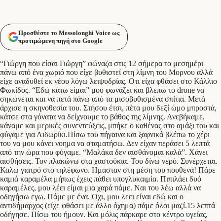
Προσθέστε το Messolonghi Voice ως
προτιμώμενη πηγή στο Google
“Γιώργη που είσαι Γιώργη” φώναζα στις 12 σήμερα το μεσημέρι
πάνω από ένα χωριό που είχε βυθιστεί στη λίμνη του Μορνου αλλά
είχε αναδυθεί εκ νέου λόγω λειψυδρίας. Οτι είχα φθάσει στο Κάλλιο
Φωκίδος. “Εδώ κάτω είμαι” μου φωνάζει και βλεπω το drone να
σηκώνεται και να πετά πάνω από τα μισοβυθισμένα σπίτια. Μετά
άρχισε η σκηνοθεσία του. Στήσου έτσι, πέτα μου δεξί ώμο μπροστά,
κάτσε στα γόνατα να δείχνουμε το βάθος της λίμνης. Ανεβήκαμε,
κάναμε και μερικές συνεντεύξεις, μπήκε ο καθένας στο αμάξι του και
φύγαμε για Λιδωρίκι.Πίσω του πήγαινα και ξαφνικά βλέπω το χέρι
του να μου κάνει νοημα να σταματήσω. Δεν είχαν περάσει 5 λεπτά
από την ώρα που φύγαμε. “Μαλάκα δεν αισθάνομαι καλά”. Χάνει
αισθήσεις. Τον πλακώνω στα χαστούκια. Του δίνω νερό. Συνέρχεται.
Καλώ γιατρό στο τηλέφωνο. Ημασταν στη μέση του πουθενά! Πάρε
καμιά καραμέλα μήπως έχεις πάθει υπογλυκαιμία. Πιπιλάει δυό
καραμέλες, μου λέει είμαι μια χαρά πάμε. Ναι του λέω αλλά να
οδηγήσω εγω. Πάμε με ένα. Οχι, μου λεει είναι εδώ και ο
αντιδήμαρχος (είχε φθάσει με άλλο όχημα) πάμε όλοι μαζί.15 λεπτά
οδήγησε. Πίσω του ήμουν. Και μόλις πάρκαρε στο κέντρο υγείας,