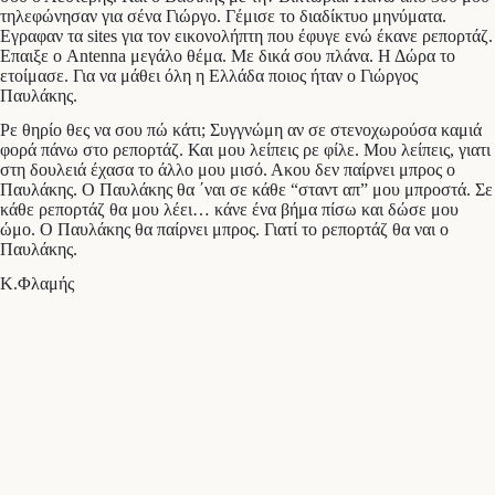
τηλεφώνησαν για σένα Γιώργο. Γέμισε το διαδίκτυο μηνύματα.
Εγραφαν τα sites για τον εικονολήπτη που έφυγε ενώ έκανε ρεπορτάζ.
Επαιξε ο Antenna μεγάλο θέμα. Με δικά σου πλάνα. Η Δώρα το
ετοίμασε. Για να μάθει όλη η Ελλάδα ποιος ήταν ο Γιώργος
Παυλάκης.
Ρε θηρίο θες να σου πώ κάτι; Συγγνώμη αν σε στενοχωρούσα καμιά
φορά πάνω στο ρεπορτάζ. Και μου λείπεις ρε φίλε. Μου λείπεις, γιατι
στη δουλειά έχασα το άλλο μου μισό. Ακου δεν παίρνει μπρος ο
Παυλάκης. Ο Παυλάκης θα ΄ναι σε κάθε “σταντ απ” μου μπροστά. Σε
κάθε ρεπορτάζ θα μου λέει… κάνε ένα βήμα πίσω και δώσε μου
ώμο. Ο Παυλάκης θα παίρνει μπρος. Γιατί το ρεπορτάζ θα ναι ο
Παυλάκης.
Κ.Φλαμής