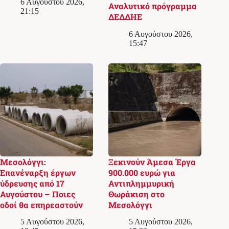
6 Αυγούστου 2026,
Αναλυτικό πρόγραμμα
21:15
ΔΕΔΔΗΕ
6 Αυγούστου 2026,
15:47
Μεσολόγγι:
Ξεκινούν Άμεσα Έργα
Επανέναρξη έργων
900.000 ευρώ για
ύδρευσης από 17
Αντιπλημμυρική
Αυγούστου – Ποιες
Θωράκιση στο
οδοί θα επηρεαστούν
Μεσολόγγι
5 Αυγούστου 2026,
5 Αυγούστου 2026,