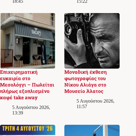
18:45
15:22
Επιχειρηματική
Μοναδική έκθεση
ευκαιρία στο
φωτογραφίας του
Μεσολόγγι – Πωλείται
Νίκου Αλιάγα στο
πλήρως εξοπλισμένο
Μουσείο Άλατος
καφέ take away
5 Αυγούστου 2026,
11:57
5 Αυγούστου 2026,
13:39