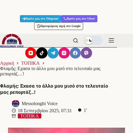
Μετάβαση
στο
Βρείτε μας στο Telegram!
Βρείτε μας στο Viber!
περιεχόμενο
Προτιμώμενη πηγή στο Google
Αρχική
ΤΟΠΙΚΑ
Φλαμής: Εχασα το άλλο μου μισό στο τελευταίο μας
ρεπορτάζ…!
Φλαμής: Εχασα το άλλο μου μισό στο τελευταίο
μας ρεπορτάζ…!
Messolonghi Voice
1′
18 Σεπτεμβρίου 2025, 07:31
ΤΟΠΙΚΑ