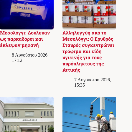
Μεσολόγγι: Δούλευαν
Αλληλεγγύη από το
ως παρκαδόροι και
Μεσολόγγι: Ο Ερυθρός
έκλεψαν μηχανή
Σταυρός συγκεντρώνει
τρόφιμα και είδη
8 Αυγούστου 2026,
υγιεινής για τους
17:12
πυρόπληκτους της
Αττικής
7 Αυγούστου 2026,
15:35