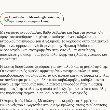
Προσθέστε το Messolonghi Voice ως
προτιμώμενη πηγή στο Google
Με αμείωτο ενθουσιασμό, βαθύ σεβασμό και διάχυτη συγκίνηση
πραγματοποιήθηκαν και φέτος οι καθιερωμένες εκδηλώσεις του
ιστορικού πανηγυριού του Άη-Συμιού. Το κορυφαίο αυτό πολιτιστικό
δρώμενο, άρρηκτα συνδεδεμένο με την Ηρωική Έξοδο του
Μεσολογγίου και εγγεγραμμένο στην εθνική μας συνείδηση,
αποτέλεσε για ακόμη μια φορά πόλο έλξης για χιλιάδες ντόπιους και
επισκέπτες.
Η φετινή διοργάνωση ξεχώρισε για τον παλμό και τη μαζικότητά της.
Οι εντυπωσιακές ομάδες αρματωμένων πανηγυριστών με τους
παραδοσιακούς ντουλαμάδες, τα φισεκλίκια και τα ιστορικά κειμήλια,
σε συνδυασμό με τους επιβλητικούς καβαλάρηδες, καθήλωσαν το
κοινό με την παρουσία τους. Ιδιαίτερα ελπιδοφόρα ήταν η μαζική
συμμετοχή της νεολαίας, η οποία απέδειξε έμπρακτα ότι η σκυτάλη
της παράδοσης περνά με σεβασμό στις επόμενες γενιές.
Ο Δήμος Ιεράς Πόλεως Μεσολογγίου εκφράζει τις θερμές και
ειλικρινείς του ευχαριστίες στους Άη-Συμιώτες, στους ακούραστους
εθελοντές, καθώς και σε όλους τους επισκέπτες που τίμησαν με την