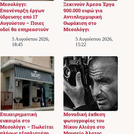
Μεσολόγγι:
Ξεκινούν Άμεσα Έργα
Επανέναρξη έργων
900.000 ευρώ για
ύδρευσης από 17
Αντιπλημμυρική
Αυγούστου – Ποιες
Θωράκιση στο
οδοί θα επηρεαστούν
Μεσολόγγι
5 Αυγούστου 2026,
5 Αυγούστου 2026,
18:45
15:22
Επιχειρηματική
Μοναδική έκθεση
ευκαιρία στο
φωτογραφίας του
Μεσολόγγι – Πωλείται
Νίκου Αλιάγα στο
πλήρως εξοπλισμένο
Μουσείο Άλατος