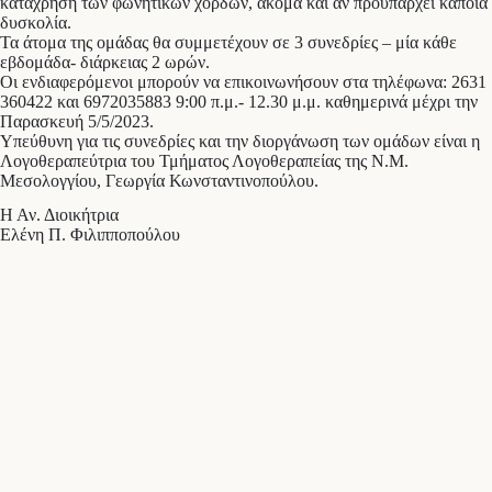
κατάχρηση των φωνητικών χορδών, ακόμα και αν προϋπάρχει κάποια
δυσκολία.
Τα άτομα της ομάδας θα συμμετέχουν σε 3 συνεδρίες – μία κάθε
εβδομάδα- διάρκειας 2 ωρών.
Οι ενδιαφερόμενοι μπορούν να επικοινωνήσουν στα τηλέφωνα: 2631
360422 και 6972035883 9:00 π.μ.- 12.30 μ.μ. καθημερινά μέχρι την
Παρασκευή 5/5/2023.
Υπεύθυνη για τις συνεδρίες και την διοργάνωση των ομάδων είναι η
Λογοθεραπεύτρια του Τμήματος Λογοθεραπείας της Ν.Μ.
Μεσολογγίου, Γεωργία Κωνσταντινοπούλου.
Η Αν. Διοικήτρια
Ελένη Π. Φιλιπποπούλου