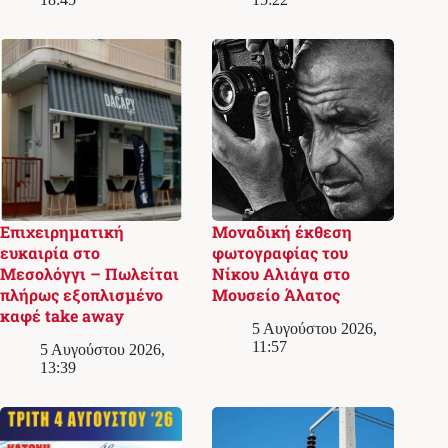
Επιχειρηματική
Μοναδική έκθεση
ευκαιρία στο
φωτογραφίας του
Μεσολόγγι – Πωλείται
Νίκου Αλιάγα στο
πλήρως εξοπλισμένο
Μουσείο Άλατος
καφέ take away
5 Αυγούστου 2026,
11:57
5 Αυγούστου 2026,
13:39