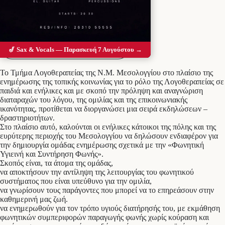
Προσθέστε το Messolonghi Voice ως
προτιμώμενη πηγή στο Google
🎷 Sax & Vocals — Παρασκευή 7 Αυγούστου →
Το Τμήμα Λογοθεραπείας της Ν.Μ. Μεσολογγίου στο πλαίσιο της
ενημέρωσης της τοπικής κοινωνίας για το ρόλο της Λογοθεραπείας σε
παιδιά και ενήλικες και με σκοπό την πρόληψη και αναγνώριση
διαταραχών του λόγου, της ομιλίας και της επικοινωνιακής
ικανότητας, προτίθεται να διοργανώσει μια σειρά εκδηλώσεων –
δραστηριοτήτων.
Στο πλαίσιο αυτό, καλούνται οι ενήλικες κάτοικοι της πόλης και της
ευρύτερης περιοχής του Μεσολογγίου να δηλώσουν ενδιαφέρον για
την δημιουργία ομάδας ενημέρωσης σχετικά με την «Φωνητική
Υγιεινή και Συντήρηση Φωνής».
Σκοπός είναι, τα άτομα της ομάδας,
να αποκτήσουν την αντίληψη της λειτουργίας του φωνητικού
συστήματος που είναι υπεύθυνο για την ομιλία,
να γνωρίσουν τους παράγοντες που μπορεί να το επηρεάσουν στην
καθημερινή μας ζωή.
να ενημερωθούν για τον τρόπο υγιούς διατήρησής του, με εκμάθηση
φωνητικών συμπεριφορών παραγωγής φωνής χωρίς κούραση και