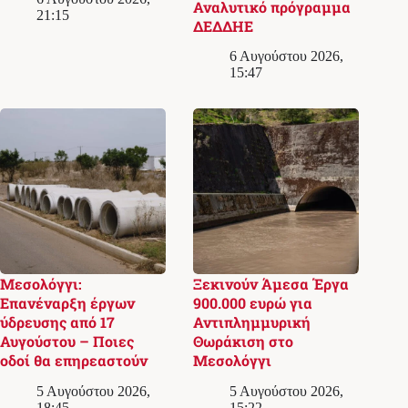
Αναλυτικό πρόγραμμα
21:15
ΔΕΔΔΗΕ
6 Αυγούστου 2026,
15:47
Μεσολόγγι:
Ξεκινούν Άμεσα Έργα
Επανέναρξη έργων
900.000 ευρώ για
ύδρευσης από 17
Αντιπλημμυρική
Αυγούστου – Ποιες
Θωράκιση στο
οδοί θα επηρεαστούν
Μεσολόγγι
5 Αυγούστου 2026,
5 Αυγούστου 2026,
18:45
15:22