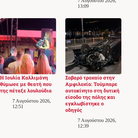
7 Αυγούστου 2026,
13:09
Η Ιουλία Καλλιμάνη
Σοβαρό τροχαίο στην
θύμωσε με θεατή που
Αμφιλοχία: Τούμπαρε
της πέταξε λουλούδια
αυτοκίνητο στη δυτική
είσοδο της πόλης και
7 Αυγούστου 2026,
εγκλωβίστηκε ο
12:51
οδηγός
7 Αυγούστου 2026,
12:39