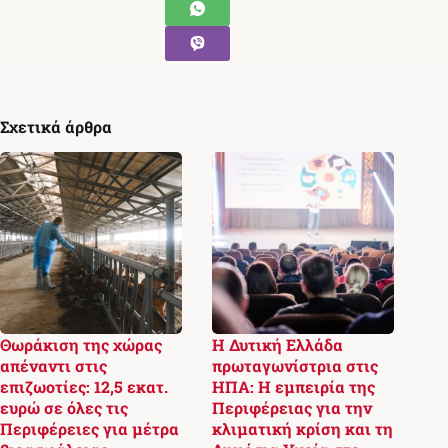
Σχετικά άρθρα
Θωράκιση της χώρας
Η Δυτική Ελλάδα
απέναντι στις
πρωταγωνίστρια στις
επιζωοτίες: 12,5 εκατ.
ΗΠΑ: Η εμπειρία της
ευρώ σε όλες τις
Περιφέρειας για την
Περιφέρειες για μέτρα
κλιματική κρίση και τη