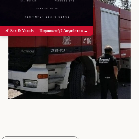
🎷 Sax & Vocals — Παρασκευή 7 Αυγούστου →