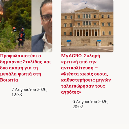
Προφυλακιστέοι ο
MyAGRO: Σκληρή
δήμαρχος Στυλίδας και
κριτική από την
δύο ακόμη για τη
αντιπολίτευση –
μεγάλη φωτιά στη
«Φιέστα χωρίς ουσία,
Βοιωτία
καθυστερήσεις μηνών
ταλαιπώρησαν τους
7 Αυγούστου 2026,
αγρότες»
12:33
6 Αυγούστου 2026,
20:02