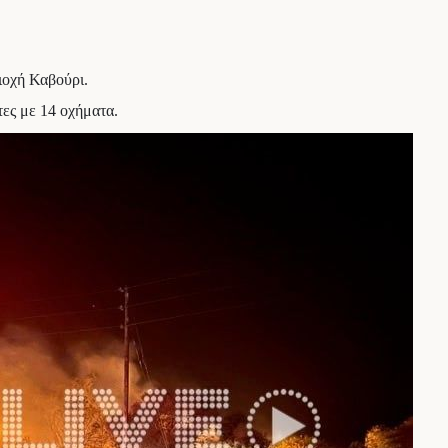
ιοχή Καβούρι.
ες με 14 οχήματα.