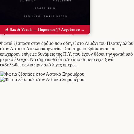
Προσθέστε το Messolonghi Voice ως
προτιμώμενη πηγή στο Google
🎷 Sax & Vocals — Παρασκευή 7 Αυγούστου →
Φωτιά ξέσπασε στον δρόμο που οδηγεί στο Λιμάνι του Πλατυγιαλίου
στον Αστακό Αιτωλοακαρνανίας. Στο σημείο βρίσκονται και
επιχειρούν επίγειες δυνάμεις της Π.Υ. που έχουν θέσει την φωτιά υπό
μερικό έλεγχο. Να σημειωθεί ότι στο ίδιο σημείο είχε ξανά
εκδηλωθεί φωτιά πριν από λίγες ημέρες.