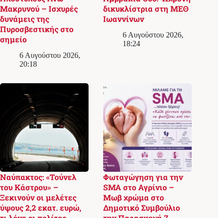
Μακρυνού – Ισχυρές
δικυκλίστρια στη ΜΕΘ
δυνάμεις της
Ιωαννίνων
Πυροσβεστικής στο
6 Αυγούστου 2026,
σημείο
18:24
6 Αυγούστου 2026,
20:18
Ναύπακτος: «Τούνελ
Φωταγώγηση για την
του Κάστρου» –
SMA στο Αγρίνιο –
Ξεκινούν οι μελέτες
Μωβ χρώμα στο
ύψους 2,2 εκατ. ευρώ,
Δημοτικό Συμβούλιο
τι λένε οι πολίτες
την Παρασκευή 7