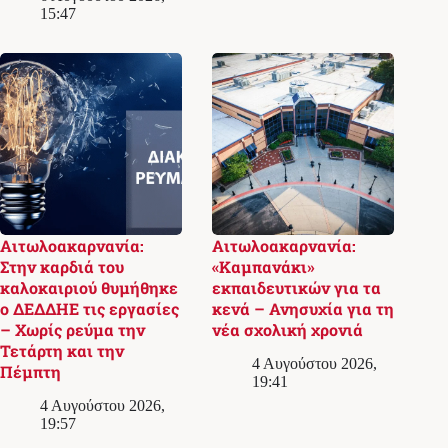
15:47
Αιτωλοακαρνανία:
Αιτωλοακαρνανία:
Στην καρδιά του
«Καμπανάκι»
καλοκαιριού θυμήθηκε
εκπαιδευτικών για τα
ο ΔΕΔΔΗΕ τις εργασίες
κενά – Ανησυχία για τη
– Χωρίς ρεύμα την
νέα σχολική χρονιά
Τετάρτη και την
4 Αυγούστου 2026,
Πέμπτη
19:41
4 Αυγούστου 2026,
19:57