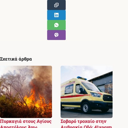
Σχετικά άρθρα
Πυρκαγιά στους Αγίους
Σοβαρό τροχαίο στην
Αποστόλους Άνω
Αμβρακία Οδό: 41χρονη