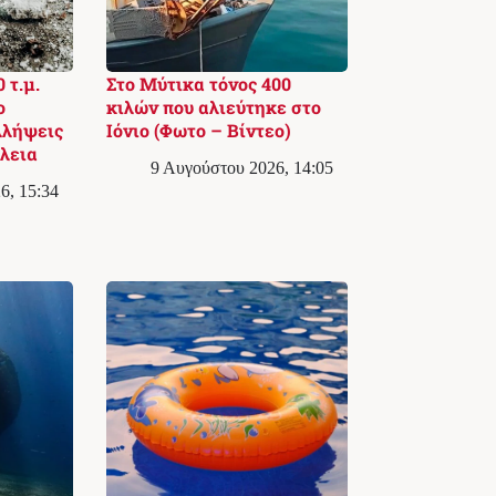
 τ.μ.
Στο Μύτικα τόνος 400
ο
κιλών που αλιεύτηκε στο
λλήψεις
Ιόνιο (Φωτο – Βίντεο)
λεια
9 Αυγούστου 2026, 14:05
6, 15:34