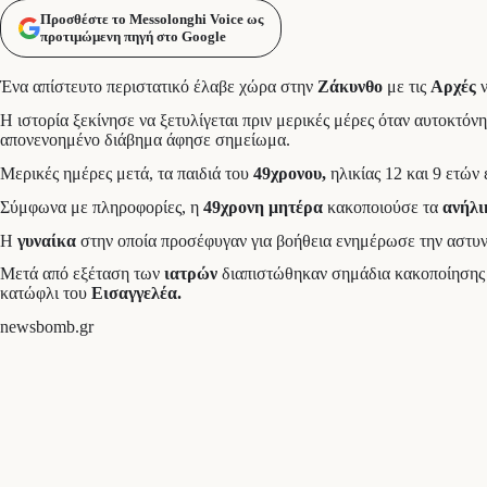
Προσθέστε το Messolonghi Voice ως
προτιμώμενη πηγή στο Google
Ένα απίστευτο περιστατικό έλαβε χώρα στην
Ζάκυνθο
με τις
Αρχές
ν
Η ιστορία ξεκίνησε να ξετυλίγεται πριν μερικές μέρες όταν αυτοκτόν
απονενοημένο διάβημα άφησε σημείωμα.
Μερικές ημέρες μετά, τα παιδιά του
49χρονου,
ηλικίας 12 και 9 ετών 
Σύμφωνα με πληροφορίες, η
49χρονη μητέρα
κακοποιούσε τα
ανήλι
Η
γυναίκα
στην οποία προσέφυγαν για βοήθεια ενημέρωσε την αστυ
Μετά από εξέταση των
ιατρών
διαπιστώθηκαν σημάδια κακοποίησης
κατώφλι του
Εισαγγελέα.
newsbomb.gr