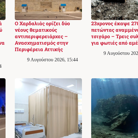
ά
Ο Χαρδαλιάς ορίζει δύο
23χρονος έκαψε 270
ύ
νέους θεματικούς
πετώντας αναμμέν
αντιπεριφερειάρχες –
τσιγάρο – Τρεις συ
να
Ανασχηματισμός στην
για φωτιές από αμέ
Περιφέρεια Αττικής
9 Αυγούστου 202
9 Αυγούστου 2026, 15:44
4