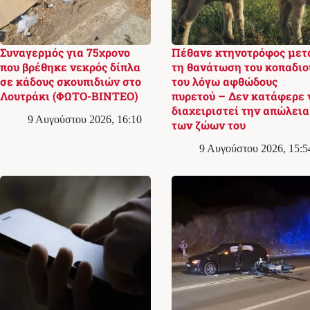
Συναγερμός για 75χρονο
Πέθανε κτηνοτρόφος μετ
που βρέθηκε νεκρός δίπλα
τη θανάτωση του κοπαδιο
σε κάδους σκουπιδιών στο
του λόγω αφθώδους
Λουτράκι (ΦΩΤΟ-ΒΙΝΤΕΟ)
πυρετού – Δεν κατάφερε 
διαχειριστεί την απώλεια
9 Αυγούστου 2026, 16:10
των ζώων του
9 Αυγούστου 2026, 15:5