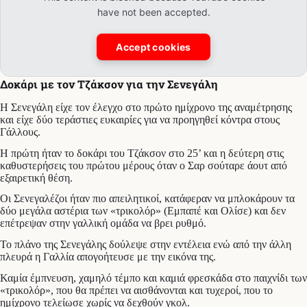
have not been accepted.
Accept cookies
Δοκάρι με τον Τζάκσον για την Σενεγάλη
Η Σενεγάλη είχε τον έλεγχο στο πρώτο ημίχρονο της αναμέτρησης
και είχε δύο τεράστιες ευκαιρίες για να προηγηθεί κόντρα στους
Γάλλους.
Η πρώτη ήταν το δοκάρι του Τζάκσον στο 25’ και η δεύτερη στις
καθυστερήσεις του πρώτου μέρους όταν ο Σαρ σούταρε άουτ από
εξαιρετική θέση.
Οι Σενεγαλέζοι ήταν πιο απειλητικοί, κατάφεραν να μπλοκάρουν τα
δύο μεγάλα αστέρια των «τρικολόρ» (Εμπαπέ και Ολίσε) και δεν
επέτρεψαν στην γαλλική ομάδα να βρει ρυθμό.
Το πλάνο της Σενεγάλης δούλεψε στην εντέλεια ενώ από την άλλη
πλευρά η Γαλλία απογοήτευσε με την εικόνα της.
Καμία έμπνευση, χαμηλό τέμπο και καμιά φρεσκάδα στο παιχνίδι των
«τρικολόρ», που θα πρέπει να αισθάνονται και τυχεροί, που το
ημίχρονο τελείωσε χωρίς να δεχθούν γκολ.