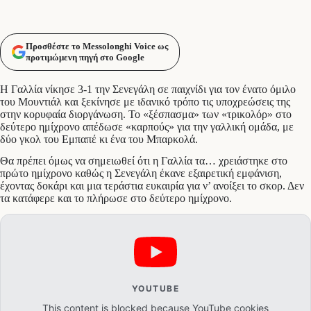
Προσθέστε το Messolonghi Voice ως
προτιμώμενη πηγή στο Google
Η Γαλλία νίκησε 3-1 την Σενεγάλη σε παιχνίδι για τον ένατο όμιλο
του Μουντιάλ και ξεκίνησε με ιδανικό τρόπο τις υποχρεώσεις της
στην κορυφαία διοργάνωση. Το «ξέσπασμα» των «τρικολόρ» στο
δεύτερο ημίχρονο απέδωσε «καρπούς» για την γαλλική ομάδα, με
δύο γκολ του Εμπαπέ κι ένα του Μπαρκολά.
Θα πρέπει όμως να σημειωθεί ότι η Γαλλία τα… χρειάστηκε στο
πρώτο ημίχρονο καθώς η Σενεγάλη έκανε εξαιρετική εμφάνιση,
έχοντας δοκάρι και μια τεράστια ευκαιρία για ν’ ανοίξει το σκορ. Δεν
τα κατάφερε και το πλήρωσε στο δεύτερο ημίχρονο.
YOUTUBE
This content is blocked because YouTube cookies