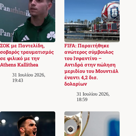
ΣΟΚ με Παντελίδη,
FIFA: Παραιτήθηκε
σοβαρός τραυματισμός
ανώτερος σύμβουλος
σε φιλικό με την
του Ινφαντίνο –
Athens Kallithea
Αντιδρά στην πώληση
μεριδίου του Μουντιάλ
31 Ιουλίου 2026,
έναντι 4,2 δισ.
19:43
δολαρίων
31 Ιουλίου 2026,
18:59