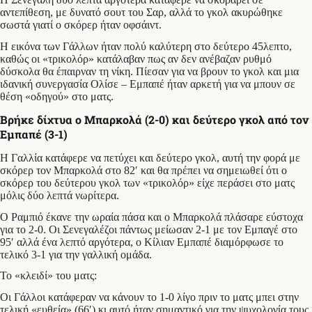
αντεπίθεση, με δυνατό σουτ του Σαρ, αλλά το γκολ ακυρώθηκε
σωστά γιατί ο σκόρερ ήταν οφσάιντ.
Η εικόνα των Γάλλων ήταν πολύ καλύτερη στο δεύτερο 45λεπτο,
καθώς οι «τρικολόρ» κατάλαβαν πως αν δεν ανέβαζαν ρυθμό
δύσκολα θα έπαιρναν τη νίκη. Πίεσαν για να βρουν το γκολ και μια
ιδανική συνεργασία Ολίσε – Εμπαπέ ήταν αρκετή για να μπουν σε
θέση «οδηγού» στο ματς.
Βρήκε δίχτυα ο Μπαρκολά (2-0) και δεύτερο γκολ από τον
Εμπαπέ (3-1)
Η Γαλλία κατάφερε να πετύχει και δεύτερο γκολ, αυτή την φορά με
σκόρερ τον Μπαρκολά στο 82′ και θα πρέπει να σημειωθεί ότι ο
σκόρερ του δεύτερου γκολ των «τρικολόρ» είχε περάσει στο ματς
μόλις δύο λεπτά νωρίτερα.
Ο Ραμπιό έκανε την ωραία πάσα και ο Μπαρκολά πλάσαρε εύστοχα
για το 2-0. Οι Σενεγαλέζοι πάντως μείωσαν 2-1 με τον Εμπαγέ στο
95′ αλλά ένα λεπτό αργότερα, ο Κίλιαν Εμπαπέ διαμόρφωσε το
τελικό 3-1 για την γαλλική ομάδα.
Το «κλειδί» του ματς:
Οι Γάλλοι κατάφεραν να κάνουν το 1-0 λίγο πριν το ματς μπει στην
τελική «ευθεία» (66′) κι αυτό ήταν σημαντικό για την ψυχολογία τους.