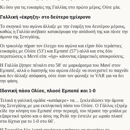
Κι όσο για τις ευκαιρίες της Γαλλίας στο πρώτο μέρος; Ούτε μία.
Γαλλική «έκρηξη» στο δεύτερο ημίχρονο
Το σκηνικό του αγώνα άλλαξε με την έναρξη του δευτέρου μέρους,
καθώς η Γαλλία ανέβασε κατακόρυφα την απόδοσή της και πίεσε την
άμυνα της Σενεγάλης.
Οι τρικολόρ πήραν τον έλεγχο του αγώνα και είχαν δύο τεράστιες
ευκαιρίες με Ολίσε (53′) και Εμπαπέ (57′) αλλά και στις δύο
περιπτώσεις ο Μεντί είπε «όχι» κάνοντας εξαιρετικές αποκρούσεις.
Η Γαλλία ζήτησε πέναλτι στο 58′ σε μαρκάρισμα του Μανέ στον
Εμπαπέ, αλλά ο διαιτητής του αγώνα έδειξε να συνεχιστεί το παιχνίδι
και δεν άλλαξε απόφαση, ούτε όταν τον φώναξε το VAR για να δει
την φάση.
Ιδανική πάσα Ολίσε, πλασέ Εμπαπέ και 1-0
Τελικά η γαλλική ομάδα «κατάφερε» να… ξεκλειδώσει την άμυνα
της Σενεγάλης με μια εκπληκτική πάσα του Ολίσε. Ο Γάλλος εξτρέμ
είδε την κίνηση του Εμπαπέ στην περιοχή, του πέρασε την μπάλα με
εξαιρετικό τρόπο και ο άσος της Ρεάλ την έστειλε με ωραίο πλασέ
στα δίχτυα για το 1-0 στο 66′.
Η Σενεγάλη δύο λεπτά αργότερα κατάφερε να σκοράρει σε