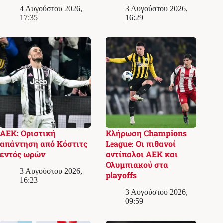
4 Αυγούστου 2026,
3 Αυγούστου 2026,
17:35
16:29
ΑΕΚ: Οριστική
Κλήρωση Champions
απάντηση από Κόστιτς
League: Οι πιθανοί
εντός ωρών
αντίπαλοι ΑΕΚ και
Ολυμπιακού στα
3 Αυγούστου 2026,
playoffs
16:23
3 Αυγούστου 2026,
09:59