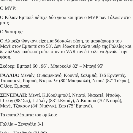
Ο MVP:
Ο Κίλιαν Εμπαπέ πέτυχε δύο γκολ και ήταν ο MVP των Γάλλων στο
ματς.
Ο διαιτητής:
Ο Αλιρέζα Φαγκάνι είχε μια δύσκολη φάση, το μαρκάρισμα του
Μανέ στον Εμπαπέ στο 58′. Δεν έδωσε πέναλτι υπέρ της Γαλλίας και
δεν άλλαξε απόφαση ούτε όταν το VAR τον έστειλε να ξαναδεί την
φάση.
Σκόρερ: Εμπαπέ 66′, 96′ , Μπαρκολά 82′ – Μπαγέ 95′
ΓΑΛΛΙΑ:
Μενιάν, Ουπαμεκανό, Κουντέ, Σαλιμπά, Τεό Ερναντές,
Τσουαμενί, Ραμπιό, Ντεμπελέ (80’ Μπαρκολά), Ντουέ (87’ Τσερκί),
Ολίσε, Εμπαπέ.
ΣΕΝΕΓΑΛΗ:
Μεντί, Κ.Κουλιμπαλί, Ντιατά, Νιακατέ, Ντιούφ,
Ι.Γκέιγ (88’ Σις), Π.Γκέιγ (83’ Ι.Εντιάγ), Λ.Καμαρά (76’ Ντιαρά),
Μανέ, Τζάκσον (84’ Ντιένγκ), Σαρ (75’ Εμπαγέ).
Τα αποτελέσματα του ομίλου:
Γαλλία – Σενεγάλη 3-1