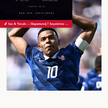
🎷 Sax & Vocals — Παρασκευή 7 Αυγούστου →