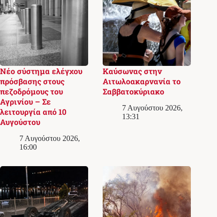
Νέο σύστημα ελέγχου
Καύσωνας στην
πρόσβασης στους
Αιτωλοακαρνανία το
πεζοδρόμους του
Σαββατοκύριακο
Αγρινίου – Σε
7 Αυγούστου 2026,
λειτουργία από 10
13:31
Αυγούστου
7 Αυγούστου 2026,
16:00