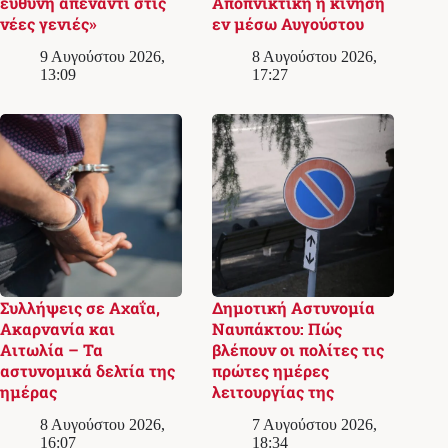
ευθύνη απέναντι στις
Αποπνικτική η κίνηση
νέες γενιές»
εν μέσω Αυγούστου
9 Αυγούστου 2026,
8 Αυγούστου 2026,
13:09
17:27
Συλλήψεις σε Αχαΐα,
Δημοτική Αστυνομία
Ακαρνανία και
Ναυπάκτου: Πώς
Αιτωλία – Τα
βλέπουν οι πολίτες τις
αστυνομικά δελτία της
πρώτες ημέρες
ημέρας
λειτουργίας της
8 Αυγούστου 2026,
7 Αυγούστου 2026,
16:07
18:34