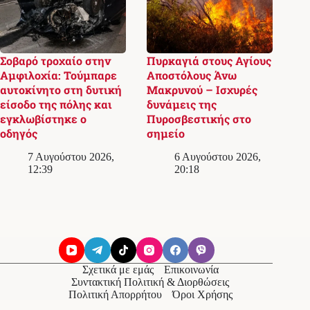
Σοβαρό τροχαίο στην
Πυρκαγιά στους Αγίους
Αμφιλοχία: Τούμπαρε
Αποστόλους Άνω
αυτοκίνητο στη δυτική
Μακρυνού – Ισχυρές
είσοδο της πόλης και
δυνάμεις της
εγκλωβίστηκε ο
Πυροσβεστικής στο
οδηγός
σημείο
7 Αυγούστου 2026,
6 Αυγούστου 2026,
12:39
20:18
Σχετικά με εμάς
Επικοινωνία
Συντακτική Πολιτική & Διορθώσεις
Πολιτική Απορρήτου
Όροι Χρήσης
© 2026
Messolonghi Voice
. Με την επιφύλαξη παντός