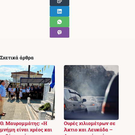
Σχετικά άρθρα
Θ. Μαυρομμάτης: «Η
Ουρές χιλιομέτρων σε
μνήμη είναι χρέος και
Άκτιο και Λευκάδα –