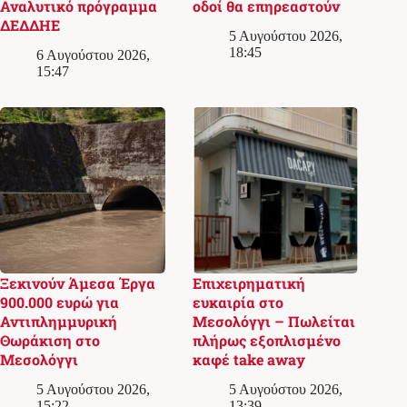
Αναλυτικό πρόγραμμα
οδοί θα επηρεαστούν
ΔΕΔΔΗΕ
5 Αυγούστου 2026,
18:45
6 Αυγούστου 2026,
15:47
Ξεκινούν Άμεσα Έργα
Επιχειρηματική
900.000 ευρώ για
ευκαιρία στο
Αντιπλημμυρική
Μεσολόγγι – Πωλείται
Θωράκιση στο
πλήρως εξοπλισμένο
Μεσολόγγι
καφέ take away
5 Αυγούστου 2026,
5 Αυγούστου 2026,
15:22
13:39