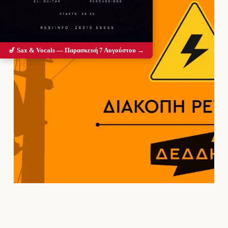
🎷 Sax & Vocals — Παρασκευή 7 Αυγούστου →