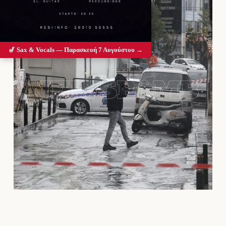
🎷 Sax & Vocals — Παρασκευή 7 Αυγούστου →