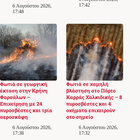
17:42
6 Αυγούστου 2026,
17:48
Φωτιά σε γεωργική
Φωτιά σε χαμηλή
έκταση στην Κρήνη
βλάστηση στο Πόρτο
Φαρσάλων –
Καρράς Χαλκιδικής – 8
Επιχείρηση με 24
πυροσβέστες και 4
πυροσβέστες και τρία
οχήματα επιχειρούν
αεροσκάφη
στο σημείο
6 Αυγούστου 2026,
6 Αυγούστου 2026,
17:38
17:32