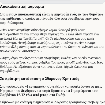
Αποκαλυπτική μαρτυρία
Στο μεταξύ
αποκαλυπτική είναι η μαρτυρία ενός εκ των θυμάτων
της επίθεσης
, ο οποίος περιέγραψε όλα όσα συνέβησαν πριν τους
πυροβολισμούς.
«Δεν τους γνωρίζαμε ούτε είχαμε καμία διαφορά μαζί τους.
Καθόμασταν σε ένα μαγαζί στην περιοχή του Γκάζι όταν πέρασε ένα
ανθρακί τζιπ με ταχύτητα, πάτησε σε μία λακκούβα και μας έριξε
λασπόνερα. Αντιδράσαμε φωνάζοντας «ε, τι κάνεις;». Δεν κάναμε
κάποια άλλη κίνηση που να «προκαλέσει» τον θυμό του οδηγού και του
συνοδηγού του αυτοκινήτου».
«Λίγα μέτρα αργότερα το τζιπ σταμάτησε, κατέβηκαν οι δύο άγνωστοι
προς εμάς άντρες και μας ζήτησαν τον λόγο, υποστηρίζοντας πως τους
βρίσαμε. Αντιδράσαμε ξανά και τότε ο ένας έβγαλε όπλο και μας
πυροβόλησε».
Σε κρίσιμη κατάσταση ο 29χρονος Κρητικός
Στο νοσοκομείο «Γεννηματάς» συνεχίζουν να νοσηλεύονται οι τρεις
Κρητικοί που
δέχθηκαν τα πυρά δραστών τα ξημερώματα του
Σαββάτου 16/12 έξω από μπαρ στο Γκάζι.
Σύμφωνα με νεότερη ενημέρωση ο 29χρονος τραυματίας υποβλήθηκε