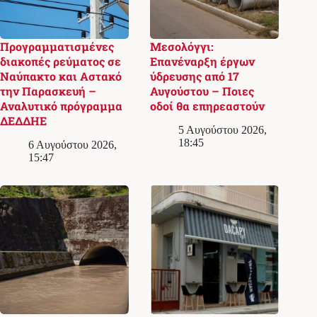
Προγραμματισμένες
Μεσολόγγι:
διακοπές ρεύματος σε
Επανέναρξη έργων
Ναύπακτο και Αστακό
ύδρευσης από 17
την Παρασκευή –
Αυγούστου – Ποιες
Αναλυτικό πρόγραμμα
οδοί θα επηρεαστούν
ΔΕΔΔΗΕ
5 Αυγούστου 2026,
18:45
6 Αυγούστου 2026,
15:47