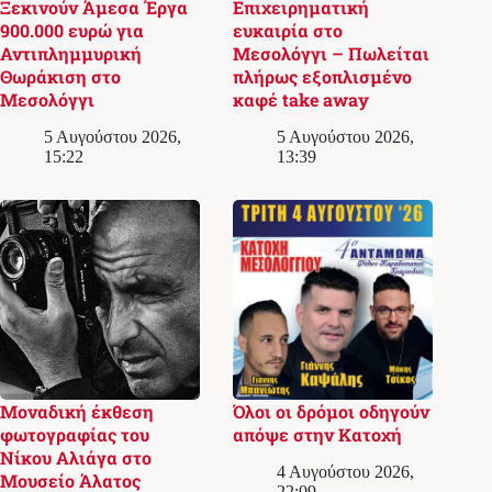
Ξεκινούν Άμεσα Έργα
Επιχειρηματική
900.000 ευρώ για
ευκαιρία στο
Αντιπλημμυρική
Μεσολόγγι – Πωλείται
Θωράκιση στο
πλήρως εξοπλισμένο
Μεσολόγγι
καφέ take away
5 Αυγούστου 2026,
5 Αυγούστου 2026,
15:22
13:39
Μοναδική έκθεση
Όλοι οι δρόμοι οδηγούν
φωτογραφίας του
απόψε στην Κατοχή
Νίκου Αλιάγα στο
4 Αυγούστου 2026,
Μουσείο Άλατος
22:09