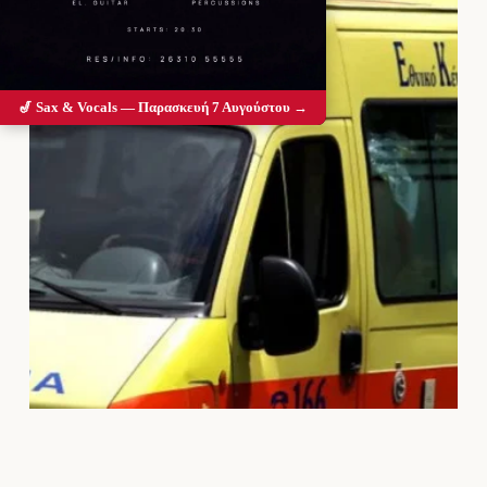
🎷 Sax & Vocals — Παρασκευή 7 Αυγούστου →