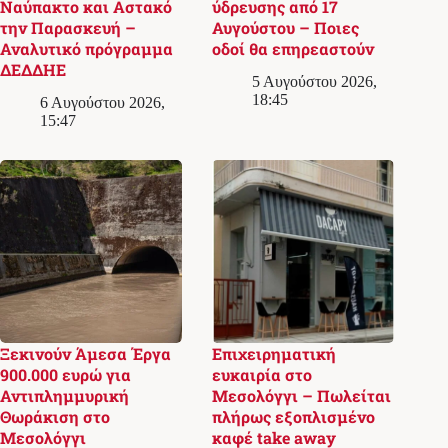
Ναύπακτο και Αστακό
ύδρευσης από 17
την Παρασκευή –
Αυγούστου – Ποιες
Αναλυτικό πρόγραμμα
οδοί θα επηρεαστούν
ΔΕΔΔΗΕ
5 Αυγούστου 2026,
18:45
6 Αυγούστου 2026,
15:47
Ξεκινούν Άμεσα Έργα
Επιχειρηματική
900.000 ευρώ για
ευκαιρία στο
Αντιπλημμυρική
Μεσολόγγι – Πωλείται
Θωράκιση στο
πλήρως εξοπλισμένο
Μεσολόγγι
καφέ take away