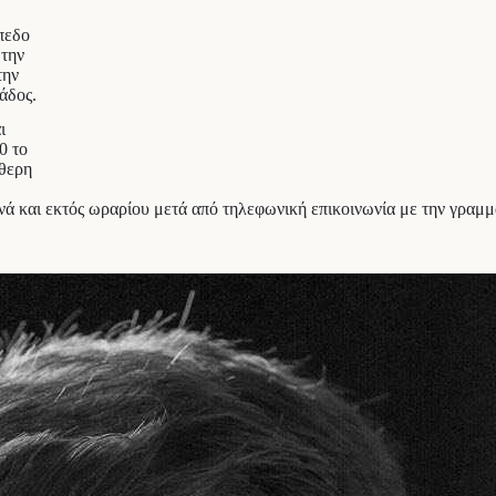
πεδο
 την
την
άδος.
ι
0 το
ύθερη
ινά και εκτός ωραρίου μετά από τηλεφωνική επικοινωνία με την γραμ