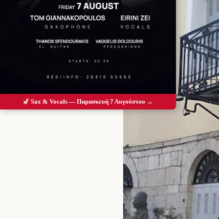
🎷 Sax & Vocals — Παρασκευή 7 Αυγούστου →