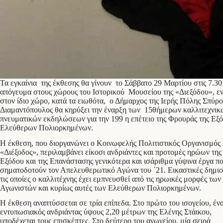
Τα εγκαίνια της έκθεσης θα γίνουν το Σάββατο 29 Μαρτίου στις 7.30
απόγευμα στους χώρους του Ιστορικού Μουσείου της «Διεξόδου», ε
στον ίδιο χώρο, κατά τα ειωθότα, ο Δήμαρχος της Ιερής Πόλης Σπύρο
Διαμαντόπουλος θα κηρύξει την έναρξη των 15θήμερων καλλιτεχνικ
πνευματικών εκδηλώσεων για την 199 η επέτειο της Φρουράς της Εξ
Ελεύθερων Πολιορκημένων.
Η έκθεση, που διοργανώνει ο Κοινωφελής Πολιτιστικός Οργανισμός
«Διέξοδος», περιλαμβάνει είκοσι ανδριάντες και προτομές ηρώων της
Εξόδου και της Επανάστασης γενικότερα και ισάριθμα γύψινα έργα π
σηματοδοτούν τον Απελευθερωτικό Αγώνα του ΄21. Εικαστικές δημιο
τις οποίες ο καλλιτέχνης έχει εμπνευσθεί από τις ηρωικές μορφές των
Αγωνιστών και κυρίως αυτές των Ελεύθερων Πολιορκημένων.
Η έκθεση αναπτύσσεται σε τρία επίπεδα. Στο πρώτο του ισογείου, έν
εντυπωσιακός ανδριάντας ύψους 2,20 μέτρων της Ελένης Στάικου,
υποδέχεται τους επισκέπτες. Στο δεύτερο του ανωγείου, μία σειρά