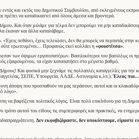
ηκαν εντός και εκτός του Δημοτικού Συμβουλίου, από εκλεγμένους εκ
αι πρέπει να καταδικαστεί από όλους άμεσα και βροντερά.
 Δήμου. Και όταν μιλάμε για τέλμα δεν μπορούμε να μην καταδικάσουμ
λλα έκαναν και άλλα καταλάβαμε.
«Έχεις πεθάνει, έχεις τελειώσει, δεν θα μπορείς να περπατάς στην κ
)… ούτε ερωτευμένοι… Προφανώς εκεί κολλάει η
«φουστίτσα»
.
εσαν των όψιμων εργατοπατέρων. Βασιλικότεροι του βασιλέως οι πρώ
νός εξαιρουμένου, τα είχαν καταπατήσει στο μέγιστο βαθμό.
Δήμους! Και φυσικά μην ξεχνάμε τις πολλαπλές καταγγελίες για την 
σαγγελέας, ΣΕΠΕ, Υπουργεία, ΑΑΔΕ, Αστυνομία κ.λπ.).
Έλεος πια
δυνη άποψη που προσπαθούν να μας περάσουν, αυτοί και οι κλακαδόροι
κό λόγο».
σπη να βαφτίζεται πολιτικός λόγος. Είναι πολύ επικίνδυνο για τη Δη
ο τρόπο αυτού του είδους τις συμπεριφορές και πρακτικές, να ενημερ
 αδιαπραγμάτευτη.
Δεν εκφοβιζόμαστε, δεν υποκύπτουμε, είμαστε εν