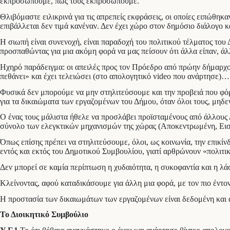
εκπροσωπούμε, πώς τους εκπροσωπούμε.
Θλιβόμαστε ειλικρινά για τις απρεπείς εκφράσεις, οι οποίες ειπώθ
επιβάλλεται δεν τιμά κανέναν. Δεν έχει χώρο στον δημόσιο διάλογο κ
Η σιωπή είναι συνενοχή, είναι παραδοχή του πολιτικού τέλματος του
προσπαθώντας για μια ακόμη φορά να μας πείσουν ότι άλλα είπαν, ά
Ηχηρό παράδειγμα: οι απειλές προς τον Πρόεδρο από πρώην δήμαρχο. 
πεθάνει» και έχει τελειώσει (στο απολογητικό video που ανάρτησε
Φυσικά δεν μπορούμε να μην στηλιτεύσουμε και την προβειά που φόρ
για τα δικαιώματα των εργαζομένων του Δήμου, όταν όλοι τους, μηδε
Ο ένας τους μάλιστα ήθελε να προσλάβει προϊσταμένους από άλλους 
σύνολο των ελεγκτικών μηχανισμών της χώρας (Αποκεντρωμένη, Ει
Όπως επίσης πρέπει να στηλιτεύσουμε, όλοι, ως κοινωνία, την επικίν
εντός και εκτός του Δημοτικού Συμβουλίου, γιατί αρθρώνουν «πολιτι
Δεν μπορεί σε καμία περίπτωση η χυδαιότητα, η συκοφαντία και η λά
Κλείνοντας, αφού καταδικάσουμε για άλλη μια φορά, με τον πιο έντον
Η προστασία των δικαιωμάτων των εργαζομένων είναι δεδομένη και
Το Διοικητικό Συμβούλιο