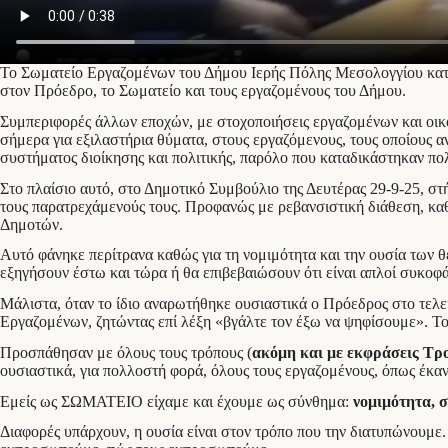
Το Σωματείο Εργαζομένων του Δήμου Ιερής Πόλης Μεσολογγίου κατα
στον Πρόεδρο, το Σωματείο και τους εργαζομένους του Δήμου.
Συμπεριφορές άλλων εποχών, με στοχοποιήσεις εργαζομένων και οικο
σήμερα για εξιλαστήρια θύματα, στους εργαζόμενους, τους οποίους α
συστήματος διοίκησης και πολιτικής, παρόλο που καταδικάστηκαν πο
Στο πλαίσιο αυτό, στο Δημοτικό Συμβούλιο της Δευτέρας 29-9-25, 
τους παρατρεχάμενούς τους. Προφανώς με ρεβανσιστική διάθεση, κα
Δημοτών.
Αυτό φάνηκε περίτρανα καθώς για τη νομιμότητα και την ουσία των 
εξηγήσουν έστω και τώρα ή θα επιβεβαιώσουν ότι είναι απλοί συκοφά
Μάλιστα, όταν το ίδιο αναρωτήθηκε ουσιαστικά ο Πρόεδρος στο τελε
Εργαζομένων, ζητώντας επί λέξη «βγάλτε τον έξω να ψηφίσουμε». 
Προσπάθησαν με όλους τους τρόπους (
ακόμη και με εκφράσεις Τρ
ουσιαστικά, για πολλοστή φορά, όλους τους εργαζομένους, όπως έκα
Εμείς ως ΣΩΜΑΤΕΙΟ είχαμε και έχουμε ως σύνθημα:
νομιμότητα, σ
Διαφορές υπάρχουν, η ουσία είναι στον τρόπο που την διατυπώνουμε. 