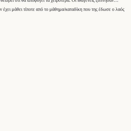
ί θεωρεί ότι θα αποφύγει τα χειρότερα. Οι ιθαγενείς ξύπνησαν…
ν έχει μάθει τίποτε από το μάθημα/καταδίκη που της έδωσε ο λαός