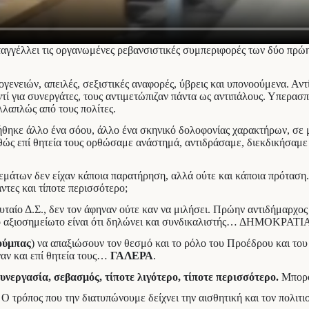
γγέλλει τις οργανωμένες ρεβανσιστικές συμπεριφορές των δύο πρώ
γενειών, απειλές, σεξιστικές αναφορές, ύβρεις και υπονοούμενα. Αν
ντί για συνεργάτες, τους αντιμετώπιζαν πάντα ως αντιπάλους. Υπερα
λλαπλώς από τους πολίτες.
στήθηκε άλλο ένα σόου, άλλο ένα σκηνικό δολοφονίας χαρακτήρων, σ
θώς επί θητεία τους ορθώσαμε ανάστημά, αντιδράσαμε, διεκδικήσαμε
θεμάτων δεν είχαν κάποια παρατήρηση, αλλά ούτε και κάποια πρόταση
ντες και τίποτε περισσότερο;
υταίο Δ.Σ., δεν τον άφηναν ούτε καν να μιλήσει. Πρώην αντιδήμαρχ
Το αξιοσημείωτο είναι ότι δηλώνει και συνδικαλιστής… ΔΗΜΟΚΡΑΤΙ
ούμπας
) να απαξιώσουν τον θεσμό και το ρόλο του Προέδρου και του
ναν και επί θητεία τους…
ΓΑΛΕΡΑ
.
υνεργασία, σεβασμός, τίποτε λιγότερο, τίποτε περισσότερο.
Μπορού
Ο τρόπος που την διατυπώνουμε δείχνει την αισθητική και τον πολιτισ