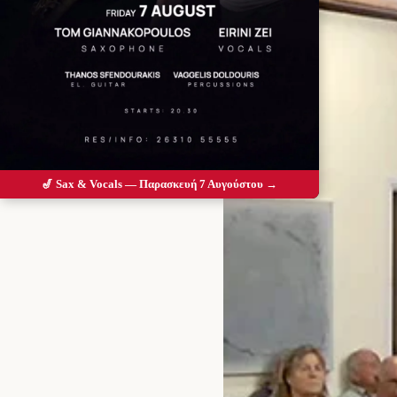
🎷 Sax & Vocals — Παρασκευή 7 Αυγούστου →