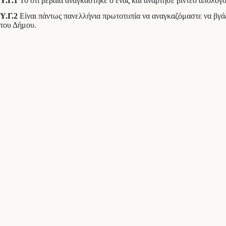
Υ.Γ.1
Το ότι βέβαια αναγκάστηκε ο ένας και ανάρτησε βίντεο απολογού
Υ.Γ.2
Είναι πάντως πανελλήνια πρωτοτυπία να αναγκαζόμαστε να βγάζο
του Δήμου.