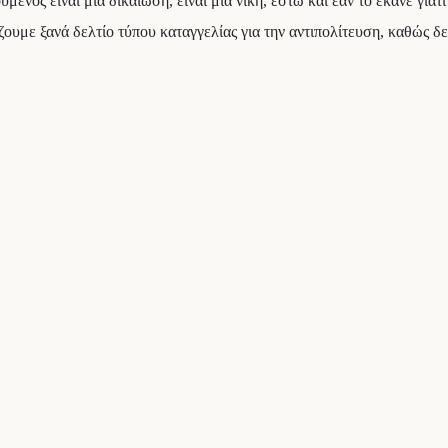
μενος είναι μια δικαίωση, είναι μια νίκη, έστω και εάν το έκανε γιατ
υμε ξανά δελτίο τύπου καταγγελίας για την αντιπολίτευση, καθώς δε