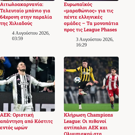
Αιτωλοακαρνανία:
Ευρωπαϊκός
Τελευταίο μπάνιο για
«μαραθώνιος» για τις
64χρονη στην παραλία
πέντε ελληνικές
της Χιλιαδούς
ομάδες – Τα μονοπάτια
προς τις League Phases
4 Αυγούστου 2026,
03:59
3 Αυγούστου 2026,
16:29
ΑΕΚ: Οριστική
Κλήρωση Champions
απάντηση από Κόστιτς
League: Οι πιθανοί
εντός ωρών
αντίπαλοι ΑΕΚ και
Ολυμπιακού στα