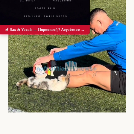
🎷 Sax & Vocals — Παρασκευή 7 Αυγούστου →