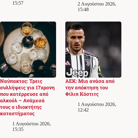
15:57
2 Αυγούστου 2026,
15:48
Ναύπακτος: Τρεις
ΑΕΚ: Μια ανάσα από
συλλήψεις για 17χρονη
την απόκτηση του
που κατέρρευσε από
Φίλιπ Κόστιτς
αλκοόλ – Ανάμεσά
1 Αυγούστου 2026,
τους ο ιδιοκτήτης
12:42
καταστήματος
1 Αυγούστου 2026,
15:35