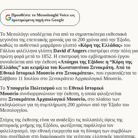
Προσθέστε το Messolonghi Voice ως
προτιμώμενη πηγή στο Google
Το Μεσολόγγι υποδέχεται ένα από τα σημαντικότερα εκθεσιακά
γεγονότα της επετειακής χρονιάς για τα 200 χρόνια από την Έξοδο,
καθώς το αυθεντικό μαρμάρινο γλυπτό
«Κόρη της Ελλάδας»
του
Γάλλου φιλέλληνα γλύπτη
David d’Angers
επιστρέφει στην πόλη για
πρώτη φορά μετά το 1852. Η επιστροφή του εμβληματικού έργου
συνοδεύεται από την έκθεση
«Απόηχοι της Εξόδου: η “Κόρη της
Ελλάδος” και κειμήλια του Κωνσταντίνου Ξενοκράτη. Από το
Εθνικό Ιστορικό Μουσείο στο Ξενοκράτειο»
, που εγκαινιάζεται το
Σάββατο 11 Ιουλίου στο Ξενοκράτειο Αρχαιολογικό Μουσείο.
Το
Υπουργείο Πολιτισμού
και το
Εθνικό Ιστορικό
Μουσείο
συνδιοργανώνουν την έκθεση, η οποία φιλοξενείται
στο
Ξενοκράτειο Αρχαιολογικό Μουσείο,
στο πλαίσιο των
εκδηλώσεων για τη συμπλήρωση 200 χρόνων από την Έξοδο του
Μεσολογγίου.
Στόχος της έκθεσης είναι να αναδείξει τις πολλαπλές όψεις της
ιστορικής μνήμης της Εξόδου, φωτίζοντας παράλληλα τον
φιλελληνισμό, την εθνική ευεργεσία και τη δύναμη των συμβόλων
που συνέβαλαν στη διαμόρφωση της νεότερης ελληνικής ταυτότητας.