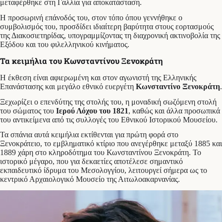
μεταφέρθηκε στη Γαλλία για αποκατάσταση.
Η προσωρινή επάνοδός του, στον τόπο όπου γεννήθηκε ο
συμβολισμός του, προσδίδει ιδιαίτερη βαρύτητα στους εορτασμούς
της Διακοσιετηρίδας, υπογραμμίζοντας τη διαχρονική ακτινοβολία της
Εξόδου και του φιλελληνικού κινήματος.
Τα κειμήλια του Κωνσταντίνου Ξενοκράτη
Η έκθεση είναι αφιερωμένη και στον αγωνιστή της Ελληνικής
Επανάστασης και μεγάλο εθνικό ευεργέτη
Κωνσταντίνο Ξενοκράτη
.
Ξεχωρίζει ο επενδύτης της στολής του, η μοναδική σωζόμενη στολή
του σώματος του
Ιερού Λόχου του 1821
, καθώς και άλλα προσωπικά
του αντικείμενα από τις συλλογές του Εθνικού Ιστορικού Μουσείου.
Τα σπάνια αυτά κειμήλια εκτίθενται για πρώτη φορά στο
Ξενοκράτειο, το εμβληματικό κτίριο που ανεγέρθηκε μεταξύ 1885 και
1889 χάρη στο κληροδότημα του Κωνσταντίνου Ξενοκράτη. Το
ιστορικό μέγαρο, που για δεκαετίες αποτέλεσε σημαντικό
εκπαιδευτικό ίδρυμα του Μεσολογγίου, λειτουργεί σήμερα ως το
κεντρικό Αρχαιολογικό Μουσείο της Αιτωλοακαρνανίας.