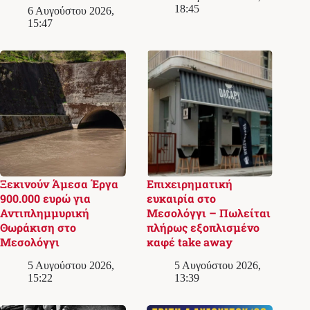
18:45
6 Αυγούστου 2026,
15:47
Ξεκινούν Άμεσα Έργα
Επιχειρηματική
900.000 ευρώ για
ευκαιρία στο
Αντιπλημμυρική
Μεσολόγγι – Πωλείται
Θωράκιση στο
πλήρως εξοπλισμένο
Μεσολόγγι
καφέ take away
5 Αυγούστου 2026,
5 Αυγούστου 2026,
15:22
13:39