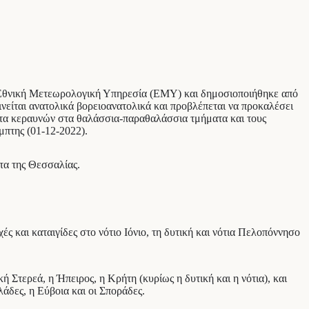
 Εθνική Μετεωρολογική Υπηρεσία (ΕΜΥ) και δημοσιοποιήθηκε από
ινείται ανατολικά βορειοανατολικά και προβλέπεται να προκαλέσει
τητα κεραυνών στα θαλάσσια-παραθαλάσσια τμήματα και τους
μπτης (01-12-2022).
ατα της Θεσσαλίας.
ές και καταιγίδες στο νότιο Ιόνιο, τη δυτική και νότια Πελοπόννησο
ή Στερεά, η Ήπειρος, η Κρήτη (κυρίως η δυτική και η νότια), και
άδες, η Εύβοια και οι Σποράδες.