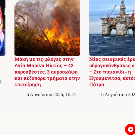
Μάχη με τις φλόγες στην
Νέες σεισμικές έρε
Αγία Μαρίνα Ηλείας – 42
υδρογονάνθρακες στ
πυροσβέστες, 3 αεροσκάφη
– Στο «παιχνίδι» η
και πεζοπόρα τμήματα στην
Ηγουμενίτσα, εκτός
4
επιχείρηση
Πάτρα
6 Αυγούστου 2026, 16:27
6 Αυγούστου 202