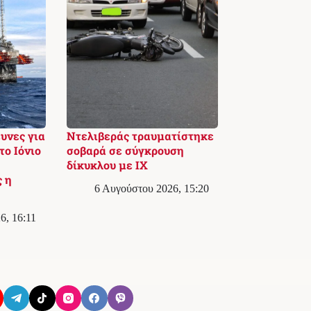
υνες για
Ντελιβεράς τραυματίστηκε
ο Ιόνιο
σοβαρά σε σύγκρουση
δίκυκλου με ΙΧ
 η
6 Αυγούστου 2026, 15:20
6, 16:11