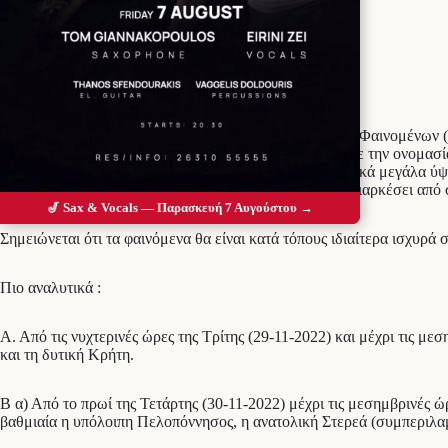
Προσθέστε το Messolonghi Voice ως
προτιμώμενη πηγή στο Google
Σύμφωνα με το Έκτακτο Δελτίο Επικίνδυνων Καιρικών Φαινομένων (
την Γ.Γ. Πολιτικής Προστασίας, σύστημα κακοκαιρίας με την ονομασί
επιδείνωση του καιρού με κύρια χαρακτηριστικά τα τοπικά μεγάλα ύ
θυελλώδεις ανέμους 7 με 8 μποφόρ. Η κακοκαιρία θα διαρκέσει από σ
🎷 Sax & Vocals — Παρασκευή 7 Αυγούστου →
Σημειώνεται ότι τα φαινόμενα θα είναι κατά τόπους ιδιαίτερα ισχυρά
Πιο αναλυτικά :
Α. Από τις νυχτερινές ώρες της Τρίτης (29-11-2022) και μέχρι τις μ
και τη δυτική Κρήτη.
Β α) Από το πρωί της Τετάρτης (30-11-2022) μέχρι τις μεσημβρινές ώρ
βαθμιαία η υπόλοιπη Πελοπόννησος, η ανατολική Στερεά (συμπεριλαμ