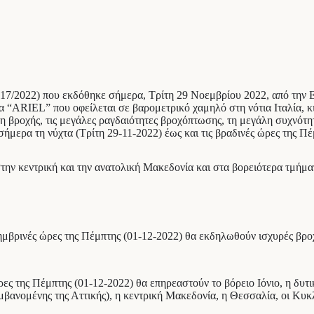
17/2022) που εκδόθηκε σήμερα, Τρίτη 29 Νοεμβρίου 2022, από την
α “ARIEL” που οφείλεται σε βαρομετρικό χαμηλό στη νότια Ιταλία, κ
ψη βροχής, τις μεγάλες ραγδαιότητες βροχόπτωσης, τη μεγάλη συχνό
ήμερα τη νύχτα (Τρίτη 29-11-2022) έως και τις βραδινές ώρες της Πέ
 στην κεντρική και την ανατολική Μακεδονία και στα βορειότερα τμήμ
εσημβρινές ώρες της Πέμπτης (01-12-2022) θα εκδηλωθούν ισχυρές βροχ
ες της Πέμπτης (01-12-2022) θα επηρεαστούν το βόρειο Ιόνιο, η δυτικ
βανομένης της Αττικής), η κεντρική Μακεδονία, η Θεσσαλία, οι Κυκλ