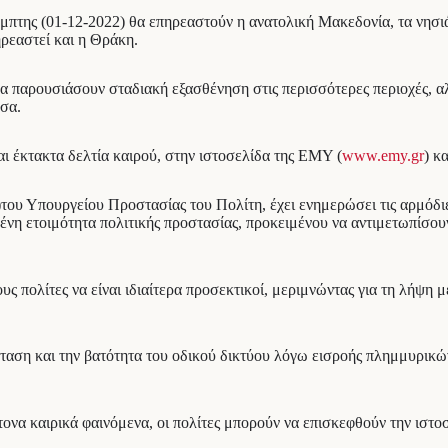
έμπτης (01-12-2022) θα επηρεαστούν η ανατολική Μακεδονία, τα νησιά
ηρεαστεί και η Θράκη.
α παρουσιάσουν σταδιακή εξασθένηση στις περισσότερες περιοχές, αλ
ησα.
αι έκτακτα δελτία καιρού, στην ιστοσελίδα της ΕΜΥ (
www.emy.gr
) κ
)του Υπουργείου Προστασίας του Πολίτη, έχει ενημερώσει τις αρμόδι
μένη ετοιμότητα πολιτικής προστασίας, προκειμένου να αντιμετωπίσο
 πολίτες να είναι ιδιαίτερα προσεκτικοί, μεριμνώντας για τη λήψη 
σταση και την βατότητα του οδικού δικτύου λόγω εισροής πλημμυρικώ
τονα καιρικά φαινόμενα, οι πολίτες μπορούν να επισκεφθούν την ιστ