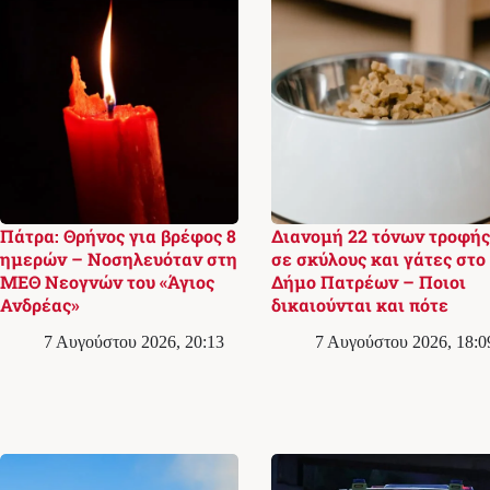
Πάτρα: Θρήνος για βρέφος 8
Διανομή 22 τόνων τροφής
ημερών – Νοσηλευόταν στη
σε σκύλους και γάτες στο
ΜΕΘ Νεογνών του «Άγιος
Δήμο Πατρέων – Ποιοι
Ανδρέας»
δικαιούνται και πότε
7 Αυγούστου 2026, 20:13
7 Αυγούστου 2026, 18:0