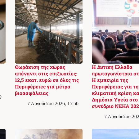
Θωράκιση της χώρας
Η Δυτική Ελλάδα
απέναντι στις επιζωοτίες:
πρωταγωνίστρια στ
12,5 εκατ. ευρώ σε όλες τις
Η εμπειρία της
Περιφέρειες για μέτρα
Περιφέρειας για τη
βιοασφάλειας
κλιματική κρίση κα
9
Δημόσια Υγεία στο
7 Αυγούστου 2026, 15:50
συνέδριο NEHA 202
7 Αυγούστου 202