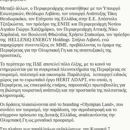
Μεταξύ άλλων, ο Περιφερειάρχης συναντήθηκε με τον Υπουργό
Εσωτερικών, Θεόδωρο Λιβάνιο, τον υπουργό Ανάπτυξης Τάκη
Θεοδωρικάκο, τον Επίτροπο της Ελλάδας στην Ε.Ε. Απόστολο
Τζιτζικώστα, τον πρόεδρο της ΕΝΠΕ και Περιφερειάρχη Νοτίου
Αιγαίου Γιώργο Χατζημάρκο, τον Περιφερειάρχη Αττικής Νίκο
Χαρδαλιά, τον Βουλευτή Φθιώτιδας Χρήστο Σταϊκούρα, τον πρόεδρο
της HELLENiQ ENERGY Holdings Σπήλιο Λιβανό, ενώ
παραχώρησε συνεντεύξεις σε ΜΜΕ, προβάλλοντας το όραμα της
Περιφέρειας για την Ολυμπιακή Γη και τις αναπτυξιακές της
προοπτικές.
Το περίπτερο της ΠΔΕ αποτελεί πόλο έλξης, με το κοινό να
ενημερώνεται για τα συγκριτικά πλεονεκτήματα της Περιφέρειας σε
τουρισμό, πολιτισμό και οικονομία. Παράλληλα, λειτουργεί ειδικός
χώρος για το ευρωπαϊκό έργο HERIT ADAPT, στο οποίο, η
Περιφέρεια, ως επικεφαλής εταίρος, παρουσιάζει πρωτοβουλίες για
τη βιώσιμη τουριστική ανάπτυξη και την προστασία της πολιτιστικής
κληρονομιάς.
Οι δράσεις πλαισιώνονται από το branding «Olympian Land», που
συνδέει τον τουρισμό, την παράδοση, την αγροδιατροφή και το
σύγχρονο πρόσωπο της Δυτικής Ελλάδας, αναδεικνύοντας την
Ολυμπιακή Γη ως μοναδικό προορισμό.
Στο πλαίσιο των παράλληλων εκδηλώσεων, την Κυριακή 7