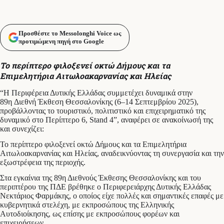
Προσθέστε το Messolonghi Voice ως
προτιμώμενη πηγή στο Google
Το περίπτερο φιλοξενεί οκτώ Δήμους και τα
Επιμελητήρια Αιτωλοακαρνανίας και Ηλείας
“Η Περιφέρεια Δυτικής Ελλάδας συμμετέχει δυναμικά στην
89η Διεθνή Έκθεση Θεσσαλονίκης (6–14 Σεπτεμβρίου 2025),
προβάλλοντας το τουριστικό, πολιτιστικό και επιχειρηματικό της
δυναμικό στο Περίπτερο 6, Stand 4”, αναφέρει σε ανακοίνωσή της
και συνεχίζει:
Το περίπτερο φιλοξενεί οκτώ Δήμους και τα Επιμελητήρια
Αιτωλοακαρνανίας και Ηλείας, αναδεικνύοντας τη συνεργασία και την
εξωστρέφεια της περιοχής.
Στα εγκαίνια της 89η Διεθνούς Έκθεσης Θεσσαλονίκης και του
περιπτέρου της ΠΔΕ βρέθηκε ο Περιφερειάρχης Δυτικής Ελλάδας
Νεκτάριος Φαρμάκης, ο οποίος είχε πολλές και σημαντικές επαφές με
κυβερνητικά στελέχη, με εκπροσώπους της Ελληνικής
Αυτοδιοίκησης, ως επίσης με εκπροσώπους φορέων και
επιχειρήσεων.