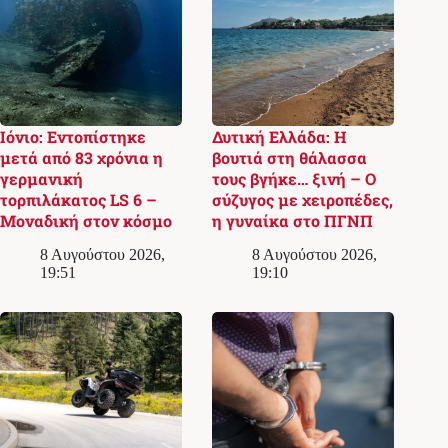
Ιόνιο: Εντοπίστηκε
Δυτική Ελλάδα: Η
μετά από 83 χρόνια η
βουτιά στη θάλασσα
γερμανική
τους βγήκε… ξινή – Ο
τορπιλάκατος LS 6 –
σύζυγος με χειροπέδες,
Μοναδική στον κόσμο
η γυναίκα στο ΠΓΝΠ
8 Αυγούστου 2026,
8 Αυγούστου 2026,
19:51
19:10