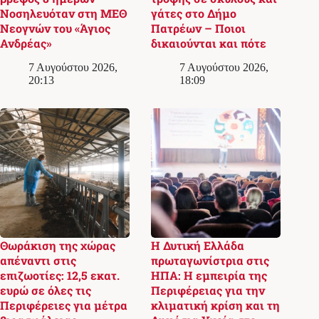
Νοσηλευόταν στη ΜΕΘ
γάτες στο Δήμο
Νεογνών του «Άγιος
Πατρέων – Ποιοι
Ανδρέας»
δικαιούνται και πότε
7 Αυγούστου 2026,
7 Αυγούστου 2026,
20:13
18:09
Θωράκιση της χώρας
Η Δυτική Ελλάδα
απέναντι στις
πρωταγωνίστρια στις
επιζωοτίες: 12,5 εκατ.
ΗΠΑ: Η εμπειρία της
ευρώ σε όλες τις
Περιφέρειας για την
Περιφέρειες για μέτρα
κλιματική κρίση και τη