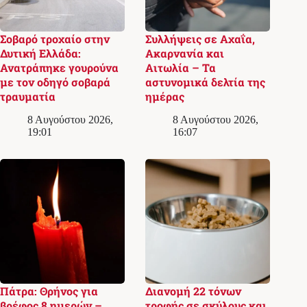
Σοβαρό τροχαίο στην
Συλλήψεις σε Αχαΐα,
Δυτική Ελλάδα:
Ακαρνανία και
Ανατράπηκε γουρούνα
Αιτωλία – Τα
με τον οδηγό σοβαρά
αστυνομικά δελτία της
τραυματία
ημέρας
8 Αυγούστου 2026,
8 Αυγούστου 2026,
19:01
16:07
Πάτρα: Θρήνος για
Διανομή 22 τόνων
βρέφος 8 ημερών –
τροφής σε σκύλους και