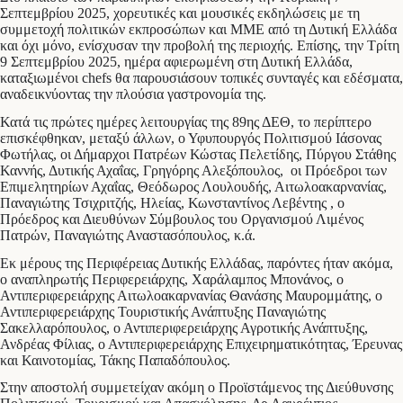
Σεπτεμβρίου 2025, χορευτικές και μουσικές εκδηλώσεις με τη
συμμετοχή πολιτικών εκπροσώπων και ΜΜΕ από τη Δυτική Ελλάδα
και όχι μόνο, ενίσχυσαν την προβολή της περιοχής. Επίσης, την Τρίτη
9 Σεπτεμβρίου 2025, ημέρα αφιερωμένη στη Δυτική Ελλάδα,
καταξιωμένοι chefs θα παρουσιάσουν τοπικές συνταγές και εδέσματα,
αναδεικνύοντας την πλούσια γαστρονομία της.
Κατά τις πρώτες ημέρες λειτουργίας της 89ης ΔΕΘ, το περίπτερο
επισκέφθηκαν, μεταξύ άλλων, ο Υφυπουργός Πολιτισμού Ιάσονας
Φωτήλας, οι Δήμαρχοι Πατρέων Κώστας Πελετίδης, Πύργου Στάθης
Καννής, Δυτικής Αχαΐας, Γρηγόρης Αλεξόπουλος, οι Πρόεδροι των
Επιμελητηρίων Αχαΐας, Θεόδωρος Λουλουδής, Αιτωλοακαρνανίας,
Παναγιώτης Τσιχριτζής, Ηλείας, Κωνσταντίνος Λεβέντης , ο
Πρόεδρος και Διευθύνων Σύμβουλος του Οργανισμού Λιμένος
Πατρών, Παναγιώτης Αναστασόπουλος, κ.ά.
Εκ μέρους της Περιφέρειας Δυτικής Ελλάδας, παρόντες ήταν ακόμα,
ο αναπληρωτής Περιφερειάρχης, Χαράλαμπος Μπονάνος, ο
Αντιπεριφερειάρχης Αιτωλοακαρνανίας Θανάσης Μαυρομμάτης, ο
Αντιπεριφερειάρχης Τουριστικής Ανάπτυξης Παναγιώτης
Σακελλαρόπουλος, ο Αντιπεριφερειάρχης Αγροτικής Ανάπτυξης,
Ανδρέας Φίλιας, ο Αντιπεριφερειάρχης Επιχειρηματικότητας, Έρευνας
και Καινοτομίας, Τάκης Παπαδόπουλος.
Στην αποστολή συμμετείχαν ακόμη ο Προϊστάμενος της Διεύθυνσης