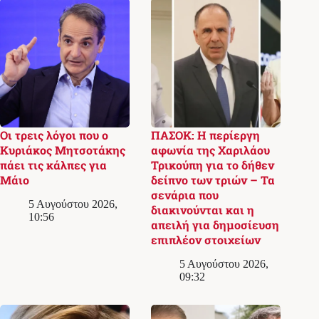
Οι τρεις λόγοι που ο
ΠΑΣΟΚ: Η περίεργη
Κυριάκος Μητσοτάκης
αφωνία της Χαριλάου
πάει τις κάλπες για
Τρικούπη για το δήθεν
Μάιο
δείπνο των τριών – Τα
σενάρια που
5 Αυγούστου 2026,
διακινούνται και η
10:56
απειλή για δημοσίευση
επιπλέον στοιχείων
5 Αυγούστου 2026,
09:32