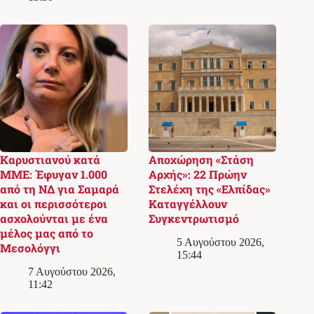
Καρυστιανού κατά
Αποχώρηση «Στάση
ΜΜΕ: Έφυγαν 1.000
Αρχής»: 22 Πρώην
από τη ΝΔ για Σαμαρά
Στελέχη της «Ελπίδας»
και οι περισσότεροι
Καταγγέλλουν
ασχολούνται με ένα
Συγκεντρωτισμό
μέλος μας από το
5 Αυγούστου 2026,
Μεσολόγγι
15:44
7 Αυγούστου 2026,
11:42