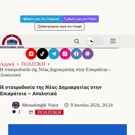
Μετάβαση
στο
Βρείτε μας στο Telegram!
Βρείτε μας στο Viber!
περιεχόμενο
Προτιμώμενη πηγή στο Google
Αρχική
ΠΟΛΙΤΙΚΗ
Η σταυροδοσία της Νέας Δημοκρατίας στην Επικράτεια –
Αναλυτικά
Η σταυροδοσία της Νέας Δημοκρατίας στην
Επικράτεια – Αναλυτικά
Messolonghi Voice
9 Ιουνίου 2024, 20:24
1′
ΠΟΛΙΤΙΚΗ