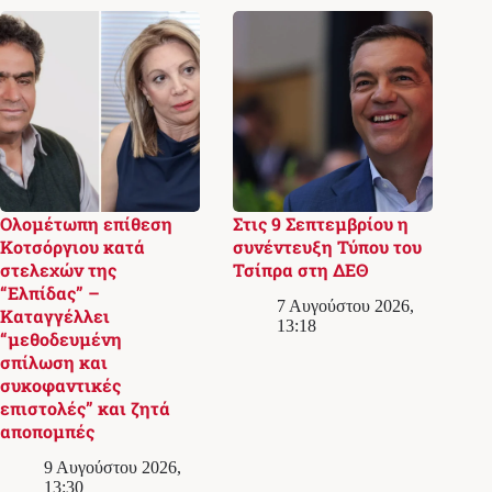
Ολομέτωπη επίθεση
Στις 9 Σεπτεμβρίου η
Κοτσόργιου κατά
συνέντευξη Τύπου του
στελεχών της
Τσίπρα στη ΔΕΘ
“Ελπίδας” –
7 Αυγούστου 2026,
Καταγγέλλει
13:18
“μεθοδευμένη
σπίλωση και
συκοφαντικές
επιστολές” και ζητά
αποπομπές
9 Αυγούστου 2026,
13:30