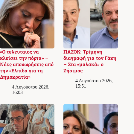
«Ο τελευταίος να
ΠΑΣΟΚ: Τρίμηνη
κλείσει την πόρτα» –
διαγραφή για τον Γάκη
Νέες αποχωρήσεις από
– Στα «μαλακά» ο
την «Ελπίδα για τη
Ζήσιμος
Δημοκρατία»
4 Αυγούστου 2026,
15:51
4 Αυγούστου 2026,
16:03