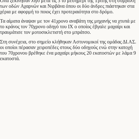
Όλα ξεκίνησαν λίγο μετά τις 3 το μεσημέρι της Τρίτης στη συμβολή
των οδών Αχαρνών και Νιρβάνα όπου οι δύο άνδρες πιάστηκαν στα
χέρια με αφορμή το ποιος έχει προτεραιότητα στο δρόμο.
Τα αίματα άναψαν με τον 41χρονο αναβάτη της μηχανής να χτυπά με
το κράνος τον 70χρονο οδηγό του ΙΧ ο οποίος έβγαλε μαχαίρι και
τραυμάτισε τον μοτοσικλετιστή στο μπράτσο.
Στη συνέχεια, στο σημείο κλήθηκαν Αστυνομικοί της ομάδας ΔΙ.ΑΣ.
οι οποίοι πέρασαν χειροπέδες στους δύο οδηγούς ενώ στην κατοχή
του 70χρονου βρέθηκε ένα μαχαίρι μήκους 20 εκατοστών με λάμα 9
εκατοστά.