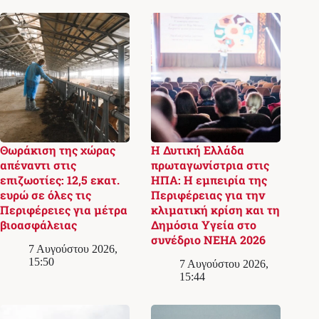
Θωράκιση της χώρας
Η Δυτική Ελλάδα
απέναντι στις
πρωταγωνίστρια στις
επιζωοτίες: 12,5 εκατ.
ΗΠΑ: Η εμπειρία της
ευρώ σε όλες τις
Περιφέρειας για την
Περιφέρειες για μέτρα
κλιματική κρίση και τη
βιοασφάλειας
Δημόσια Υγεία στο
συνέδριο NEHA 2026
7 Αυγούστου 2026,
15:50
7 Αυγούστου 2026,
15:44