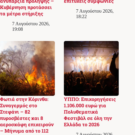
ανυπαρξία πρόληψης –
επιτυχείς συμφωνίες
Κυβέρνηση προτάσσει
7 Αυγούστου 2026,
τα μέτρα στήριξης
18:22
7 Αυγούστου 2026,
19:08
Φωτιά στην Κόρινθο:
ΥΠΠΟ: Επιχορηγήσεις
Συναγερμός στο
1.106.000 ευρώ για
Στεφάνι – 82
Πολυθεματικά
πυροσβέστες και 8
Φεστιβάλ σε όλη την
αεροσκάφη επιχειρούν
Ελλάδα το 2026
– Μήνυμα από το 112
7 Αυγούστου 2026,