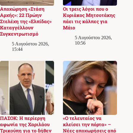
Αποχώρηση «Στάση
Οι τρεις λόγοι που ο
Αρχής»: 22 Πρώην
Κυριάκος Μητσοτάκης
Στελέχη της «Ελπίδας»
πάει τις κάλπες για
Καταγγέλλουν
Μάιο
Συγκεντρωτισμό
5 Αυγούστου 2026,
10:56
5 Αυγούστου 2026,
15:44
ΠΑΣΟΚ: Η περίεργη
«Ο τελευταίος να
αφωνία της Χαριλάου
κλείσει την πόρτα» –
Τρικούπη για το δήθεν
Νέες αποχωρήσεις από