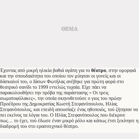
Έχοντας από μικρή ηλικία βαθιά αγάπη για το
θέατρο
, στην ομορφιά
και την σπουδαιότητα του οποίου τον μύησαν οι γονείς και οι
δάσκαλοί του, ο Ιάσων Φωτήλας ανέβηκε για πρώτη φορά στο
θεατρικό σανίδι το 1999 εντελώς τυχαία. Είχε πάει να
παρακολουθήσει την πρόβα της παράστασης « Οι τρεις
σωματοφύλακες», την οποία σκηνοθετούσε ο γιος του πρώην
Προέδρου της Δημοκρατίας Κωστή Στεφανόπουλου, Ηλίας
Στεφανόπουλος, και επειδή απουσίαζε ένας ηθοποιός, τού ζήτησαν να
πει εκείνος τα λόγια του. Ο Ηλίας Στεφανόπουλος που διέκρινε
πως… το έχει, τού έδωσε έναν μικρό ρόλο και κάπως έτσι ξεκίνησε η
διαδρομή του στο ερασιτεχνικό θέατρο.