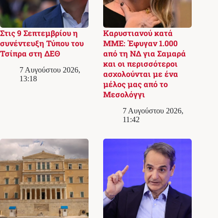
Στις 9 Σεπτεμβρίου η
Καρυστιανού κατά
συνέντευξη Τύπου του
ΜΜΕ: Έφυγαν 1.000
Τσίπρα στη ΔΕΘ
από τη ΝΔ για Σαμαρά
και οι περισσότεροι
7 Αυγούστου 2026,
ασχολούνται με ένα
13:18
μέλος μας από το
Μεσολόγγι
7 Αυγούστου 2026,
11:42