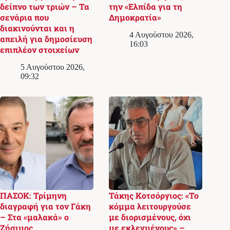
δείπνο των τριών – Τα
την «Ελπίδα για τη
σενάρια που
Δημοκρατία»
διακινούνται και η
4 Αυγούστου 2026,
απειλή για δημοσίευση
16:03
επιπλέον στοιχείων
5 Αυγούστου 2026,
09:32
ΠΑΣΟΚ: Τρίμηνη
Τάκης Κοτσόργιος: «Το
διαγραφή για τον Γάκη
κόμμα λειτουργούσε
– Στα «μαλακά» ο
με διορισμένους, όχι
Ζήσιμος
με εκλεγμένους» –