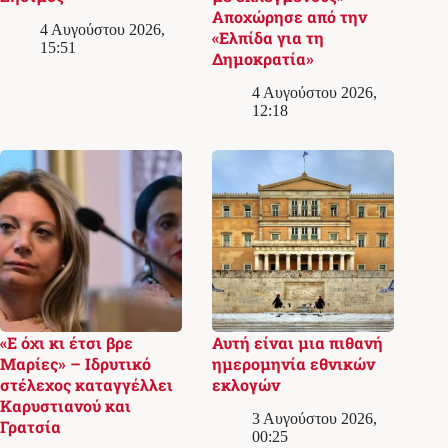
Αποχώρησε από την
4 Αυγούστου 2026,
«Ελπίδα για τη
15:51
Δημοκρατία»
4 Αυγούστου 2026,
12:18
«Ε όχι κι έτσι βρε
Αυτή είναι μια πιθανή
Μαρίες» – Ιδρυτικό
ημερομηνία εθνικών
στέλεχος καταγγέλλει
εκλογών
Καρυστιανού και
3 Αυγούστου 2026,
Γρατσία
00:25