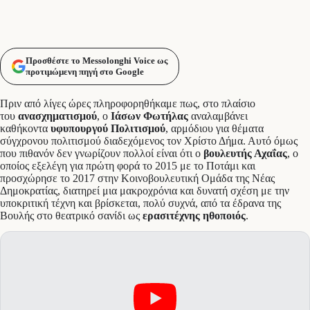
Προσθέστε το Messolonghi Voice ως
προτιμώμενη πηγή στο Google
Πριν από λίγες ώρες πληροφορηθήκαμε πως, στο πλαίσιο
του
ανασχηματισμού
, ο
Ιάσων Φωτήλας
αναλαμβάνει
καθήκοντα
υφυπουργού Πολιτισμού
, αρμόδιου για θέματα
σύγχρονου πολιτισμού διαδεχόμενος τον Χρίστο Δήμα. Αυτό όμως
που πιθανόν δεν γνωρίζουν πολλοί είναι ότι ο
βουλευτής Αχαΐας
, ο
οποίος εξελέγη για πρώτη φορά το 2015 με το Ποτάμι και
προσχώρησε το 2017 στην Κοινοβουλευτική Ομάδα της Νέας
Δημοκρατίας, διατηρεί μια μακροχρόνια και δυνατή σχέση με την
υποκριτική τέχνη και βρίσκεται, πολύ συχνά, από τα έδρανα της
Βουλής στο θεατρικό σανίδι ως
ερασιτέχνης ηθοποιός
.