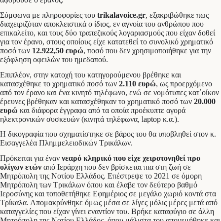
Σύμφωνα με πληροφορίες του
trikalavoice.gr
, εξακριβώθηκε πως
διαχειριζόταν αποκλειστικά ο ίδιος, εν αγνοία του ανθρώπου που
επικαλείτο, και τους δύο τραπεζικούς λογαριασμούς που είχαν δοθεί
για τον έρανο, στους οποίους είχε κατατεθεί το συνολικό χρηματικό
ποσό των
12.922,50 ευρώ
, ποσό που δεν χρησιμοποιήθηκε για την
εξόφληση οφειλών του ημεδαπού.
Επιπλέον, στην κατοχή του κατηγορούμενου βρέθηκε και
κατασχέθηκε το χρηματικό ποσό των
2.110 ευρώ
, ως προερχόμενο
από τον έρανο και ένα κινητό τηλέφωνο, ενώ σε νομότυπες κατ΄οίκον
έρευνες βρέθηκαν και κατασχέθηκαν το χρηματικό ποσό των
20.000
ευρώ
και διάφορα έγγραφα από τα οποία προέκυπτε αγορά
ηλεκτρονικών συσκευών (κινητά τηλέφωνα, laptop κ.α.).
Η δικογραφία που σχηματίστηκε σε βάρος του θα υποβληθεί στον κ.
Εισαγγελέα Πλημμελειοδικών Τρικάλων.
Πρόκειται για έναν
νεαρό κληρικό που είχε χειροτονηθεί προ
ολίγων ετών
από Ιεράρχη που δεν βρίσκεται πια στη ζωή σε
Μητρόπολη της Νοτίου Ελλάδος. Επέστρεψε το 2021 σε όμορη
Μητρόπολη των Τρικάλων όπου και έλαβε τον δεύτερο βαθμό
Ιεροσύνης και τοποθετήθηκε Εφημέριος σε μεγάλο χωριό κοντά στα
Τρίκαλα. Απομακρύνθηκε όμως μέσα σε λίγες μόλις μέρες μετά από
καταγγελίες που είχαν γίνει εναντίον του. Βρήκε καταφύγιο σε άλλη
Μητρόπολη της Νοτίου Ελλάδος, όπου μάλιστα του απονεμήθηκε και