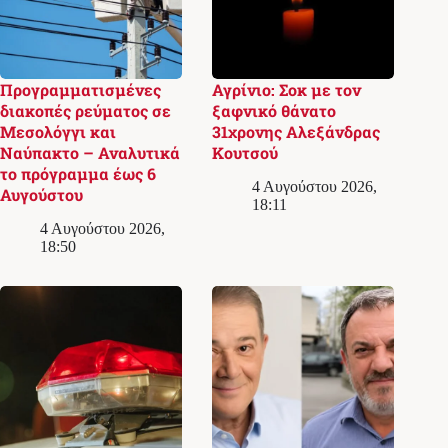
Προγραμματισμένες
Αγρίνιο: Σοκ με τον
διακοπές ρεύματος σε
ξαφνικό θάνατο
Μεσολόγγι και
31χρονης Αλεξάνδρας
Ναύπακτο – Αναλυτικά
Κουτσού
το πρόγραμμα έως 6
4 Αυγούστου 2026,
Αυγούστου
18:11
4 Αυγούστου 2026,
18:50