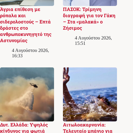
Άγρια επίθεση με
ΠΑΣΟΚ: Τρίμηνη
ρόπαλα και
διαγραφή για τον Γάκη
σιδερολοστούς – Επτά
– Στα «μαλακά» ο
δράστες στο
Ζήσιμος
ανθρωποκυνηγητό της
4 Αυγούστου 2026,
Αστυνομίας
15:51
4 Αυγούστου 2026,
16:33
Δυτ. Ελλάδα: Υψηλός
Αιτωλοακαρνανία:
κίνδυνος για φωτιά
Τελευταίο μπάνιο για