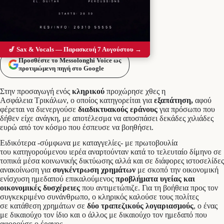
🎷 Sax & Vocals — Παρασκευή 7 Αυγούστου →
Προσθέστε το Messolonghi Voice ως
προτιμώμενη πηγή στο Google
Στην προσαγωγή ενός
κληρικού
προχώρησε χθες η
Ασφάλεια Τρικάλων, ο οποίος κατηγορείται για
εξαπάτηση,
αφού
φέρεται να διενεργούσε
διαδικτυακούς εράνους
για πρόσωπο που
δήθεν είχε ανάγκη, με αποτέλεσμα να αποσπάσει δεκάδες χιλιάδες
ευρώ από τον κόσμο που έσπευσε να βοηθήσει.
Ειδικότερα -σύμφωνα με καταγγελίες- με πρωτοβουλία
του κατηγορούμενου ιερέα αναρτούνταν κατά το τελευταίο δίμηνο σε
τοπικά μέσα κοινωνικής δικτύωσης αλλά και σε διάφορες ιστοσελίδες
ανακοίνωση για
συγκέντρωση χρημάτων
με σκοπό την οικονομική
ενίσχυση ημεδαπού επικαλούμενος
προβλήματα υγείας και
οικονομικές δυσχέρειες
που αντιμετώπιζε. Για τη βοήθεια προς τον
συγκεκριμένο συνάνθρωπο, ο κληρικός καλούσε τους πολίτες
σε κατάθεση χρημάτων σε
δύο τραπεζικούς λογαριασμούς
, ο ένας
με δικαιούχο τον ίδιο και ο άλλος με δικαιούχο τον ημεδαπό που
αφορούσε ο έρανος.