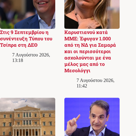
Στις 9 Σεπτεμβρίου η
Καρυστιανού κατά
συνέντευξη Τύπου του
ΜΜΕ: Έφυγαν 1.000
Τσίπρα στη ΔΕΘ
από τη ΝΔ για Σαμαρά
και οι περισσότεροι
7 Αυγούστου 2026,
ασχολούνται με ένα
13:18
μέλος μας από το
Μεσολόγγι
7 Αυγούστου 2026,
11:42