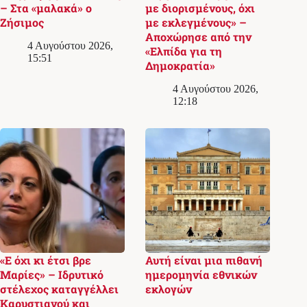
– Στα «μαλακά» ο
με διορισμένους, όχι
Ζήσιμος
με εκλεγμένους» –
Αποχώρησε από την
4 Αυγούστου 2026,
«Ελπίδα για τη
15:51
Δημοκρατία»
4 Αυγούστου 2026,
12:18
«Ε όχι κι έτσι βρε
Αυτή είναι μια πιθανή
Μαρίες» – Ιδρυτικό
ημερομηνία εθνικών
στέλεχος καταγγέλλει
εκλογών
Καρυστιανού και