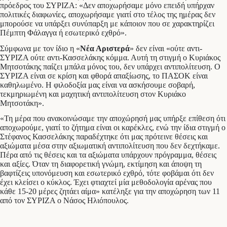
πρόεδρος του ΣΥΡΙΖΑ: «Δεν αποχωρήσαμε μόνο επειδή υπήρχαν
πολιτικές διαφωνίες, αποχωρήσαμε γιατί στο τέλος της ημέρας δεν
μπορούσε να υπάρξει συνύπαρξη με κάποιον που σε χαρακτηρίζει
Πέμπτη Φάλαγγα ή εσωτερικό εχθρό».
Σύμφωνα με τον ίδιο η «
Νέα Αριστερά
» δεν είναι «ούτε αντι-
ΣΥΡΙΖΑ ούτε αντι-Κασσελάκης κόμμα. Αυτή τη στιγμή ο Κυριάκος
Μητσοτάκης παίζει μπάλα μόνος του, δεν υπάρχει αντιπολίτευση. Ο
ΣΥΡΙΖΑ είναι σε κρίση και φθορά απαξίωσης, το ΠΑΣΟΚ είναι
καθηλωμένο. Η φιλοδοξία μας είναι να ασκήσουμε σοβαρή,
τεκμηριωμένη και μαχητική αντιπολίτευση στον Κυριάκο
Μητσοτάκη».
«Τη μέρα που ανακοινώσαμε την αποχώρησή μας υπήρξε επίθεση ότι
αποχωρούμε, γιατί το ζήτημα είναι οι καρέκλες, ενώ την ίδια στιγμή ο
Στέφανος Κασσελάκης παραδέχτηκε ότι μας πρότεινε θέσεις και
αξιώματα μέσα στην αξιωματική αντιπολίτευση που δεν δεχτήκαμε.
Πέρα από τις θέσεις και τα αξιώματα υπάρχουν πρόγραμμα, θέσεις
και αξίες. Όταν τη διαφορετική γνώμη, εκτίμηση και άποψη τη
βαφτίζεις υπονόμευση και εσωτερικό εχθρό, τότε φοβάμαι ότι δεν
έχει κλείσει ο κύκλος. Έχει φτιαχτεί μία μεθοδολογία αρένας που
κάθε 15-20 μέρες ζητάει αίμα» κατέληξε για την αποχώρηση των 11
από τον ΣΥΡΙΖΑ ο Νάσος Ηλιόπουλος.