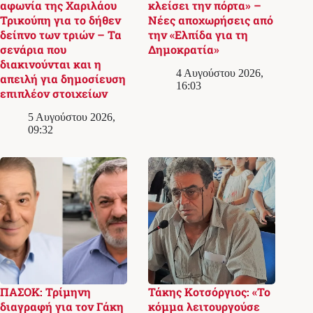
αφωνία της Χαριλάου
κλείσει την πόρτα» –
Τρικούπη για το δήθεν
Νέες αποχωρήσεις από
δείπνο των τριών – Τα
την «Ελπίδα για τη
σενάρια που
Δημοκρατία»
διακινούνται και η
4 Αυγούστου 2026,
απειλή για δημοσίευση
16:03
επιπλέον στοιχείων
5 Αυγούστου 2026,
09:32
ΠΑΣΟΚ: Τρίμηνη
Τάκης Κοτσόργιος: «Το
διαγραφή για τον Γάκη
κόμμα λειτουργούσε