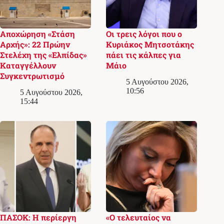
Αποχώρηση «Στάση
Οι τρεις λόγοι που ο
Αρχής»: 22 Πρώην
Κυριάκος Μητσοτάκης
Στελέχη της «Ελπίδας»
πάει τις κάλπες για
Καταγγέλλουν
Μάιο
Συγκεντρωτισμό
5 Αυγούστου 2026,
10:56
5 Αυγούστου 2026,
15:44
ΠΑΣΟΚ: Η περίεργη
«Ο τελευταίος να