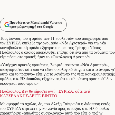
Προσθέστε το Messolonghi Voice ως
προτιμώμενη πηγή στο Google
Τους λόγους που η ομάδα των 11 βουλευτών που αποχώρησε από
τον ΣΥΡΙΖΑ επέλεξε την ονομασία «Νέα Αριστερά» για την νέα
κοινοβουλευτική ομάδα εξήγησε το πρωί της Τρίτης ο Νάσος
Ηλιόπουλος ο οποίος αποκάλυψε, επίσης, ότι ένα από τα ονόματα που
είχε πέσει στο τραπέζι ήταν το «Οικολογική Αριστερά».
«Υπήρχαν αρκετές προτάσεις. Σκεφτόμασταν το «Νέα Αριστερά»,
σκεφτόμασταν κάτι που να έδινε οικολογικό στίγμα και στο όνομα, γι’
αυτό και το πράσινο» είπε για το λογότυπο της νέας κοινοβουλευτικής
ομάδας ο κ.
Ηλιόπουλος
εξηγώντας ότι το «”πράσινη αριστερά” δεν
ακούγεται τόσο ωραία».
Ηλιόπουλος: Δεν θα είμαστε αντί – ΣΥΡΙΖΑ, ούτε αντί
ΚΑΣΣΕΛΑΚΗΣ-ΔΕΙΤΕ ΒΙΝΤΕΟ
Με αφορμή το σχόλιο, δε, του Αλέξη Τσίπρα ότι η διάσπαση εντός
του ΣΥΡΙΖΑ στρέφει την κοινωνία προς τα δεξιά, ο κ. Ηλιόπουλος
χαρακτήρισε «απολύτως φυσιολογικό» αυτό που είπε ο πρώην