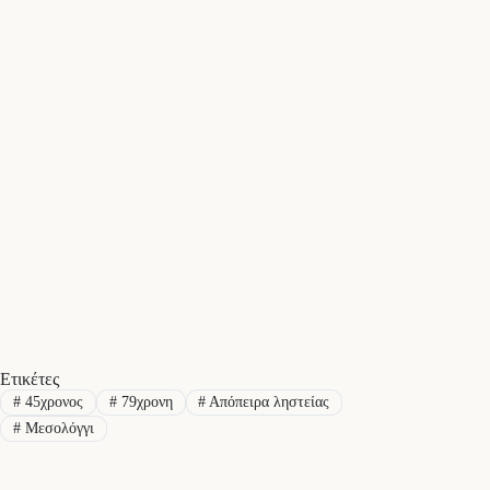
Ετικέτες
#
45χρονος
#
79χρονη
#
Απόπειρα ληστείας
#
Μεσολόγγι