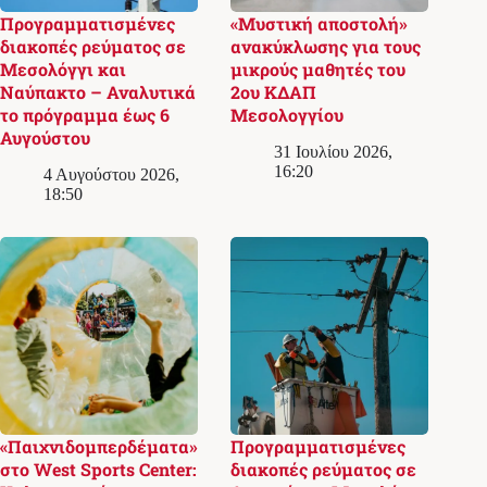
Προγραμματισμένες
«Μυστική αποστολή»
διακοπές ρεύματος σε
ανακύκλωσης για τους
Μεσολόγγι και
μικρούς μαθητές του
Ναύπακτο – Αναλυτικά
2ου ΚΔΑΠ
το πρόγραμμα έως 6
Μεσολογγίου
Αυγούστου
31 Ιουλίου 2026,
16:20
4 Αυγούστου 2026,
18:50
«Παιχνιδομπερδέματα»
Προγραμματισμένες
στο West Sports Center:
διακοπές ρεύματος σε