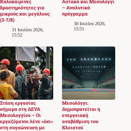
Καλοκαιρινές
Αστακό και Μεσολόγγι
δραστηριότητες για
– Αναλυτικό
μικρούς και μεγάλους
πρόγραμμα
(3-7/8)
30 Ιουλίου 2026,
15:51
31 Ιουλίου 2026,
15:52
Στάση εργασίας
Μεσολόγγι:
σήμερα στη ΔΕΥΑ
Δημοπρατείται η
Μεσολογγίου – Οι
ενεργειακή
εργαζόμενοι λένε «όχι»
αναβάθμιση του
στη συγχώνευση με
Κλειστού