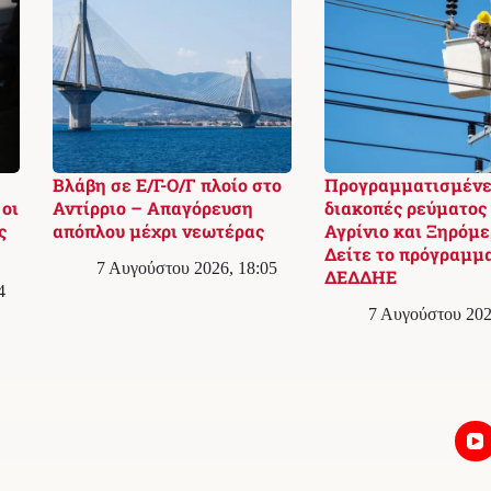
Βλάβη σε Ε/Γ-Ο/Γ πλοίο στο
Προγραμματισμένε
οι
Αντίρριο – Απαγόρευση
διακοπές ρεύματος
ς
απόπλου μέχρι νεωτέρας
Αγρίνιο και Ξηρόμε
Δείτε το πρόγραμμα
7 Αυγούστου 2026, 18:05
ΔΕΔΔΗΕ
4
7 Αυγούστου 202
Επικοινωνία
Συντακτική Πολιτική & Διορθώσεις
Πολιτική Απορρήτου