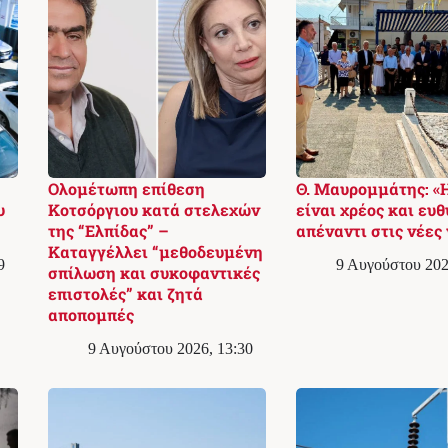
Ολομέτωπη επίθεση
Θ. Μαυρομμάτης: «
υ
Κοτσόργιου κατά στελεχών
είναι χρέος και ευ
της “Ελπίδας” –
απέναντι στις νέες 
Καταγγέλλει “μεθοδευμένη
9
9 Αυγούστου 202
σπίλωση και συκοφαντικές
επιστολές” και ζητά
αποπομπές
9 Αυγούστου 2026, 13:30