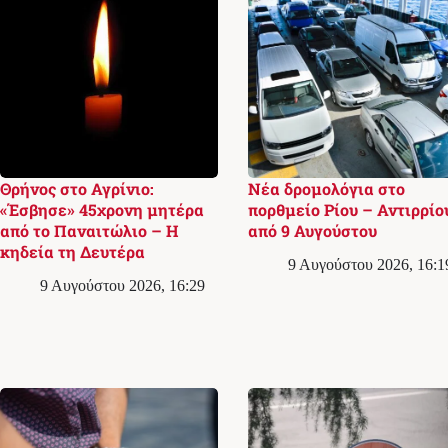
Θρήνος στο Αγρίνιο:
Νέα δρομολόγια στο
«Έσβησε» 45χρονη μητέρα
πορθμείο Ρίου – Αντιρρίο
από το Παναιτώλιο – Η
από 9 Αυγούστου
κηδεία τη Δευτέρα
9 Αυγούστου 2026, 16:1
9 Αυγούστου 2026, 16:29