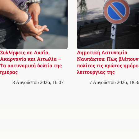
Συλλήψεις σε Αχαΐα,
Δημοτική Αστυνομία
Ακαρνανία και Αιτωλία –
Ναυπάκτου: Πώς βλέπουν 
Τα αστυνομικά δελτία της
πολίτες τις πρώτες ημέρε
ημέρας
λειτουργίας της
8 Αυγούστου 2026, 16:07
7 Αυγούστου 2026, 18:3
Σχετικά με εμάς