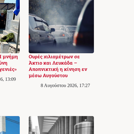
Η μνήμη
Ουρές χιλιομέτρων σε
θύνη
Άκτιο και Λευκάδα –
γενιές»
Αποπνικτική η κίνηση εν
μέσω Αυγούστου
6, 13:09
8 Αυγούστου 2026, 17:27