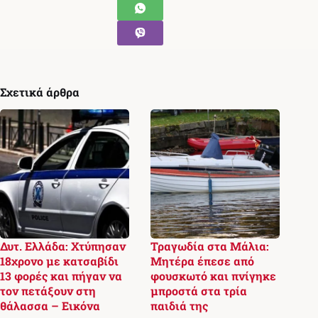
Σχετικά άρθρα
Δυτ. Ελλάδα: Χτύπησαν
Τραγωδία στα Μάλια:
18χρονο με κατσαβίδι
Μητέρα έπεσε από
13 φορές και πήγαν να
φουσκωτό και πνίγηκε
τον πετάξουν στη
μπροστά στα τρία
θάλασσα – Εικόνα
παιδιά της