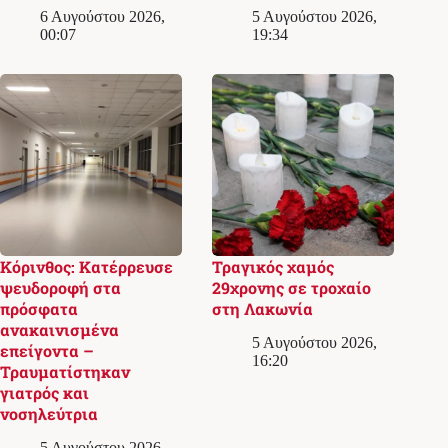
6 Αυγούστου 2026,
5 Αυγούστου 2026,
00:07
19:34
Κόρινθος: Κατέρρευσε
Τραγικός χαμός
ψευδοροφή στα
29χρονης σε τροχαίο
πρόσφατα
στη Λακωνία
ανακαινισμένα
5 Αυγούστου 2026,
επείγοντα –
16:20
Τραυματίστηκαν
γιατρός και
νοσηλεύτρια
5 Αυγούστου 2026,