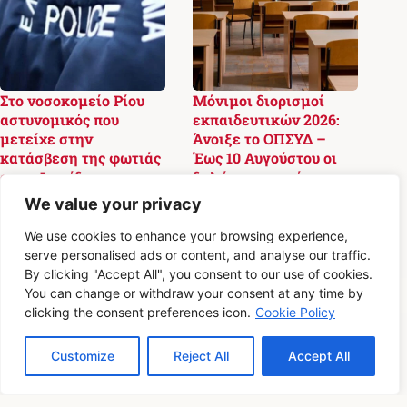
Στο νοσοκομείο Ρίου
Μόνιμοι διορισμοί
αστυνομικός που
εκπαιδευτικών 2026:
μετείχε στην
Άνοιξε το ΟΠΣΥΔ –
κατάσβεση της φωτιάς
Έως 10 Αυγούστου οι
στην Φωκίδα
δηλώσεις προτίμησης
We value your privacy
5 Αυγούστου 2026,
4 Αυγούστου 2026,
08:42
20:02
We use cookies to enhance your browsing experience,
serve personalised ads or content, and analyse our traffic.
By clicking "Accept All", you consent to our use of cookies.
You can change or withdraw your consent at any time by
clicking the consent preferences icon.
Cookie Policy
Σχετικά με εμάς
Επικοινωνία
Customize
Reject All
Accept All
Συντακτική Πολιτική & Διορθώσεις
Πολιτική Απορρήτου
Όροι Χρήσης
© 2026
Messolonghi Voice
. Με την επιφύλαξη παντός