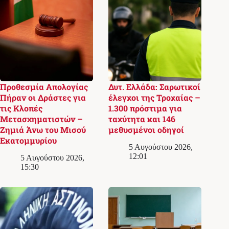
Προθεσμία Απολογίας
Δυτ. Ελλάδα: Σαρωτικοί
Πήραν οι Δράστες για
έλεγχοι της Τροχαίας –
τις Κλοπές
1.300 πρόστιμα για
Μετασχηματιστών –
ταχύτητα και 146
Ζημιά Άνω του Μισού
μεθυσμένοι οδηγοί
Εκατομμυρίου
5 Αυγούστου 2026,
12:01
5 Αυγούστου 2026,
15:30