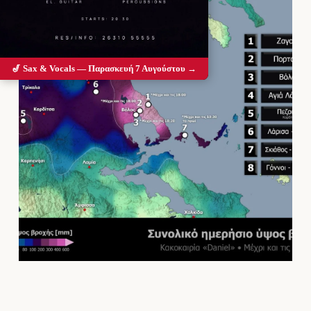
🎷 Sax & Vocals — Παρασκευή 7 Αυγούστου →