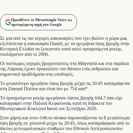
Προσθέστε το Messolonghi Voice ως
προτιμώμενη πηγή στο Google
Σε μια από τις πιο ισχυρές κακοκαιρίες που έχει βιώσει η χώρα μας
εξελίσσεται η κακοκαιρία Daniel, με τα ημερήσια ύψης βροχής στην
Κεντρική Ελλάδα να ξεπερνούν κατά πολύ προηγούμενα ρεκόρ,
τουλάχιστον από το 2006.
Οι πολύωρες ισχυρές βροχοπτώσεις στη Μαγνησία και στα παράλια
της Λάρισας έχουν προκαλέσει τον θάνατο ενός ανθρώπου και
σημαντικά προβλήματα στις υποδομές.
Το μεγαλύτερο ημερήσιο ύψος βροχής μέχρι τις 20:45 καταγράφεται
στη Ζαγορά Πηλίου και είναι ίσο με 754 mm*.
Το προηγούμενο ρεκόρ ημερήσιου ύψους βροχής 644,7 mm είχε
καταγραφεί στην Παλική Κεφαλονιάς κατά τη διάρκεια του
Μεσογειακού Κυκλώνα Ιανού τον Σεπτέβριο 2020.
Στον χάρτη και στον ένθετο πίνακα παρουσιάζονται τα 8 μεγαλύτερα
ύψη βροχής σε χιλιοστά μέχρι τις 20:45, όπως καταγράφηκαν από το
δίκτυο μετεωρολογικών σταθμών του Εθνικού Αστεροσκοπείου