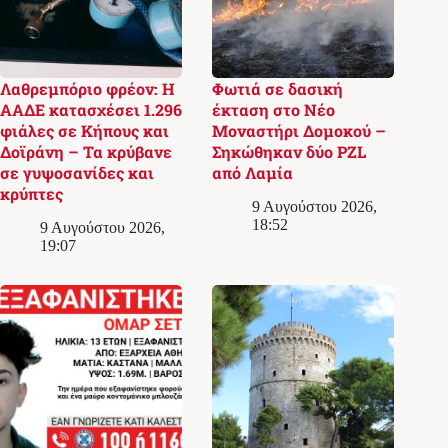
Λαθρεμπόριο φρέον: Η
Φωτιά σε δασική
ΑΑΔΕ κατασχέσει 1.296
έκταση στο Νέο
φιάλες σε Κήπους και
Μοναστήρι Δομοκού –
Δοϊράνη – Τα κρύβανε
Σηκώθηκαν δύο PZL
σε γυψοσανίδες και
από Λαμία
κρύπτες
9 Αυγούστου 2026,
18:52
9 Αυγούστου 2026,
19:07