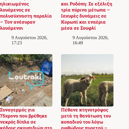
ηλικιωμένος
και Ροδόπη: Σε εξέλιξη
λουόμενος σε
τρία πύρινα μέτωπα –
πολυσύχναστη παραλία
Ισχυρές δυνάμεις σε
– Τον ανέσυραν
Κορωπί και εναέρια
λουόμενοι
μέσα σε Σουφλί
9 Αυγούστου 2026,
9 Αυγούστου 2026,
17:23
16:49
Συναγερμός για
Πέθανε κτηνοτρόφος
75χρονο που βρέθηκε
μετά τη θανάτωση του
νεκρός δίπλα σε
κοπαδιού του λόγω
κάδους σκουπιδιών στο
αφθώδους πυρετού –