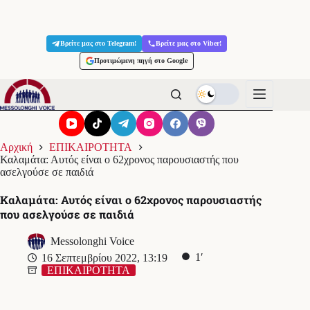
Μετάβαση
στο
Βρείτε μας στο Telegram!
Βρείτε μας στο Viber!
περιεχόμενο
Προτιμώμενη πηγή στο Google
Αρχική
ΕΠΙΚΑΙΡΟΤΗΤΑ
Καλαμάτα: Αυτός είναι ο 62χρονος παρουσιαστής που
ασελγούσε σε παιδιά
Καλαμάτα: Αυτός είναι ο 62χρονος παρουσιαστής
που ασελγούσε σε παιδιά
Messolonghi Voice
1′
16 Σεπτεμβρίου 2022, 13:19
ΕΠΙΚΑΙΡΟΤΗΤΑ