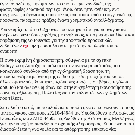
έγινε αποδέκτης μηνυμάτων, τα οποία περιείχαν δικές της
φωτογραφίες ερωτικού περιεχομένου, όταν ήταν ανήλικη, ενώ
συγχρόνως ο άγνωστος αποστολέας απαιτούσε από το συγγενικό της
πρόσωπο, παρόμοιες πράξεις έναντι χρηματικού ανταλλάγματος.
Υπενθυμίζεται ότι ο 62χρονος που κατηγορείται για πορνογραφία
ανηλίκων, γενετήσιες πράξεις με ανήλικους, κατάχρηση ανηλίκων και
παράβαση της νομοθεσίας για την προστασία προσωπικών
δεδομένων
έχει
ήδη προφυλακιστεί μετά την απολογία του σε
ανακριτή
H συγκεκριμένη δημοσιοποίηση, σύμφωνα με τη σχετική
Εισαγγελική Διάταξη, αποσκοπεί στην ανάγκη προστασίας του
κοινωνικού συνόλου από την εγκληματική δράση του, τη
διευκόλυνση διερεύνηση της επίδοσης – συμμετοχής του και σε
άλλες ομοειδούς βαρύτητας αξιόποινες πράξεις, σε βάρος μεγάλου
αριθμού και άλλων θυμάτων και στην ευχερέστερη ικανοποίηση της
ποινικής αξίωσης της Πολιτείας για τον κολασμό των εγκλημάτων
που τέλεσε.
Στο πλαίσιο αυτό, παρακαλούνται οι πολίτες να επικοινωνούν με τους
τηλεφωνικούς αριθμούς 27210-44644 της Υποδιεύθυνσης Ασφαλείας
Καλαμάτας και 27210-44602 της Διεύθυνσης Αστυνομίας Μεσσηνίας,
για την παροχή οποιασδήποτε σχετικής πληροφορίας. Σημειώνεται ότι
διασφαλίζεται η ανωνυμία και το απόρρητο της επικοινωνίας.