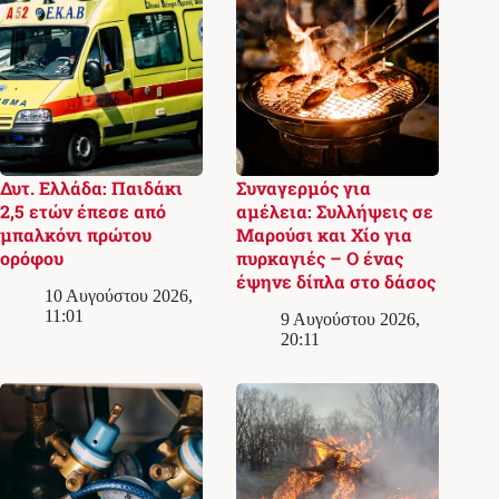
Δυτ. Ελλάδα: Παιδάκι
Συναγερμός για
2,5 ετών έπεσε από
αμέλεια: Συλλήψεις σε
μπαλκόνι πρώτου
Μαρούσι και Χίο για
ορόφου
πυρκαγιές – Ο ένας
έψηνε δίπλα στο δάσος
10 Αυγούστου 2026,
11:01
9 Αυγούστου 2026,
20:11