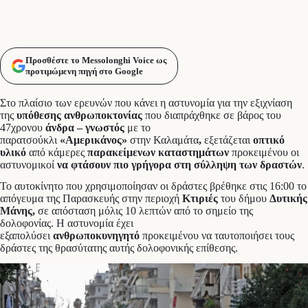
Προσθέστε το Messolonghi Voice ως
προτιμώμενη πηγή στο Google
Στο πλαίσιο των ερευνών που κάνει η αστυνομία για την εξιχνίαση
της
υπόθεσης ανθρωποκτονίας
που διαπράχθηκε σε βάρος του
47χρονου
άνδρα – γνωστός
με το
παρατσούκλι
«Αμερικάνος»
στην Καλαμάτα
,
εξετάζεται
οπτικό
υλικό
από κάμερες
παρακείμενων καταστημάτων
προκειμένου οι
αστυνομικοί
να φτάσουν πιο γρήγορα στη σύλληψη των δραστών
.
Το αυτοκίνητο που χρησιμοποίησαν οι δράστες βρέθηκε στις 16:00 το
απόγευμα της Παρασκευής στην περιοχή
Κτιριές
του δήμου
Δυτικής
Μάνης,
σε απόσταση μόλις 10 λεπτών από το σημείο της
δολοφονίας. Η αστυνομία έχει
εξαπολύσει
ανθρωποκυνηγητό
προκειμένου να ταυτοποιήσει τους
δράστες της θρασύτατης αυτής δολοφονικής επίθεσης.