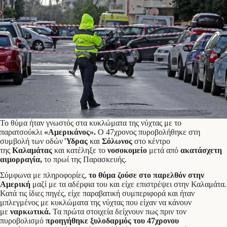
Το θύμα ήταν γνωστός στα κυκλώματα της νύχτας με το
παρατσούκλι
«Αμερικάνος».
Ο 47χρονος πυροβολήθηκε στη
συμβολή των οδών
Ύδρας
και
Σόλωνος
στο κέντρο
της
Καλαμάτας
και κατέληξε το
νοσοκομείο
μετά από
ακατάσχετη
αιμορραγία,
το πρωί της Παρασκευής.
Σύμφωνα με πληροφορίες,
το θύμα ζούσε στο παρελθόν στην
Αμερική
μαζί με τα αδέρφια του και είχε επιστρέψει στην Καλαμάτα.
Κατά τις ίδιες πηγές, είχε παραβατική συμπεριφορά και ήταν
μπλεγμένος με κυκλώματα της νύχτας που είχαν να κάνουν
με
ναρκωτικά.
Τα πρώτα στοιχεία δείχνουν πως πριν τον
πυροβολισμό
προηγήθηκε ξυλοδαρμός του 47χρονου