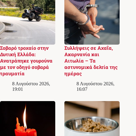
Σοβαρό τροχαίο στην
Συλλήψεις σε Αχαΐα,
Δυτική Ελλάδα:
Ακαρνανία και
Ανατράπηκε γουρούνα
Αιτωλία – Τα
με τον οδηγό σοβαρά
αστυνομικά δελτία της
τραυματία
ημέρας
8 Αυγούστου 2026,
8 Αυγούστου 2026,
19:01
16:07