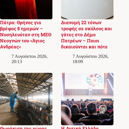
Πάτρα: Θρήνος για
Διανομή 22 τόνων
βρέφος 8 ημερών –
τροφής σε σκύλους και
Νοσηλευόταν στη ΜΕΘ
γάτες στο Δήμο
Νεογνών του «Άγιος
Πατρέων – Ποιοι
Ανδρέας»
δικαιούνται και πότε
7 Αυγούστου 2026,
7 Αυγούστου 2026,
20:13
18:09
Θωράκιση της χώρας
Η Δυτική Ελλάδα