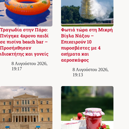
Τραγωδία στην Πάρο:
Φωτιά τώρα στη Μικρή
Πνίγηκε 4χρονο παιδί
Βίγλα Νάξου –
σε πισίνα beach bar –
Επιχειρούν 10
Προσήχθησαν
πυροσβέστες με 4
ιδιοκτήτης και γονείς
οχήματα και
αεροσκάφος
8 Αυγούστου 2026,
19:17
8 Αυγούστου 2026,
19:13