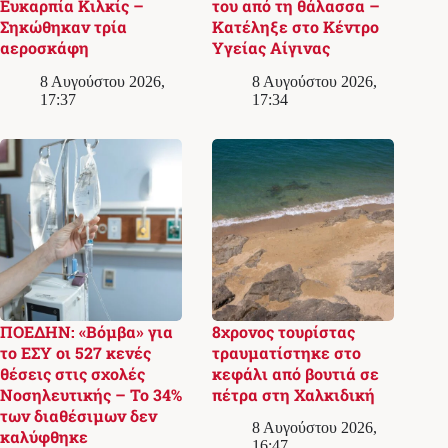
Ευκαρπία Κιλκίς –
του από τη θάλασσα –
Σηκώθηκαν τρία
Κατέληξε στο Κέντρο
αεροσκάφη
Υγείας Αίγινας
8 Αυγούστου 2026,
8 Αυγούστου 2026,
17:37
17:34
ΠΟΕΔΗΝ: «Βόμβα» για
8χρονος τουρίστας
το ΕΣΥ οι 527 κενές
τραυματίστηκε στο
θέσεις στις σχολές
κεφάλι από βουτιά σε
Νοσηλευτικής – Το 34%
πέτρα στη Χαλκιδική
των διαθέσιμων δεν
8 Αυγούστου 2026,
καλύφθηκε
16:47