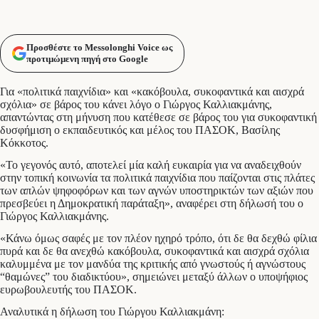
Προσθέστε το Messolonghi Voice ως
προτιμώμενη πηγή στο Google
Για «πολιτικά παιχνίδια» και «κακόβουλα, συκοφαντικά και αισχρά
σχόλια» σε βάρος του κάνει λόγο ο Γιώργος Καλλιακμάνης,
απαντώντας στη μήνυση που κατέθεσε σε βάρος του για συκοφαντική
δυσφήμιση ο εκπαιδευτικός και μέλος του ΠΑΣΟΚ, Βασίλης
Κόκκοτος.
«Το γεγονός αυτό, αποτελεί μία καλή ευκαιρία για να αναδειχθούν
στην τοπική κοινωνία τα πολιτικά παιχνίδια που παίζονται στις πλάτες
των απλών ψηφοφόρων και των αγνών υποστηρικτών των αξιών που
πρεσβεύει η Δημοκρατική παράταξη», αναφέρει στη δήλωσή του ο
Γιώργος Καλλιακμάνης.
«Κάνω όμως σαφές με τον πλέον ηχηρό τρόπο, ότι δε θα δεχθώ φίλια
πυρά και δε θα ανεχθώ κακόβουλα, συκοφαντικά και αισχρά σχόλια
καλυμμένα με τον μανδύα της κριτικής από γνωστούς ή αγνώστους
“θαμώνες” του διαδικτύου», σημειώνει μεταξύ άλλων ο υποψήφιος
ευρωβουλευτής του ΠΑΣΟΚ.
Αναλυτικά η δήλωση του Γιώργου Καλλιακμάνη: