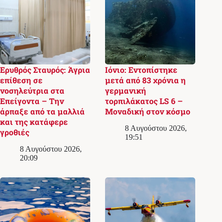
Ερυθρός Σταυρός: Άγρια
Ιόνιο: Εντοπίστηκε
επίθεση σε
μετά από 83 χρόνια η
νοσηλεύτρια στα
γερμανική
Επείγοντα – Την
τορπιλάκατος LS 6 –
άρπαξε από τα μαλλιά
Μοναδική στον κόσμο
και της κατάφερε
8 Αυγούστου 2026,
γροθιές
19:51
8 Αυγούστου 2026,
20:09