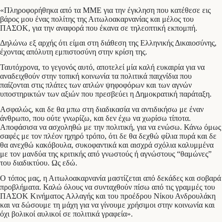
«Πληροφορήθηκα από τα ΜΜΕ για την έγκληση που κατέθεσε εις
βάρος μου ένας πολίτης της Αιτωλοακαρνανίας και μέλος του
ΠΑΣΟΚ, για την αναφορά που έκανα σε τηλεοπτική εκπομπή.
Δηλώνω εξ αρχής ότι είμαι στη διάθεση της Ελληνικής Δικαιοσύνης,
έχοντας απόλυτη εμπιστοσύνη στην κρίση της.
Ταυτόχρονα, το γεγονός αυτό, αποτελεί μία καλή ευκαιρία για να
αναδειχθούν στην τοπική κοινωνία τα πολιτικά παιχνίδια που
παίζονται στις πλάτες των απλών ψηφοφόρων και των αγνών
υποστηρικτών των αξιών που πρεσβεύει η Δημοκρατική παράταξη.
Ασφαλώς, και δε θα μπω στη διαδικασία να αντιδικήσω με έναν
άνθρωπο, που ούτε γνωρίζω, και δεν έχω να χωρίσω τίποτα.
Αποφάσισα να ασχοληθώ με την πολιτική, για να ενώσω. Κάνω όμως
σαφές με τον πλέον ηχηρό τρόπο, ότι δε θα δεχθώ φίλια πυρά και δε
θα ανεχθώ κακόβουλα, συκοφαντικά και αισχρά σχόλια καλυμμένα
με τον μανδύα της κριτικής από γνωστούς ή αγνώστους “θαμώνες”
του διαδικτύου. Ως εδώ.
Ο τόπος μας, η Αιτωλοακαρνανία μαστίζεται από δεκάδες και σοβαρά
προβλήματα. Καλώ όλους να συνταχθούν πίσω από τις γραμμές του
ΠΑΣΟΚ Κινήματος Αλλαγής και του προέδρου Νίκου Ανδρουλάκη
και να δώσουμε τη μάχη για να γίνουμε χρήσιμοι στην κοινωνία και
όχι βολικοί αυλικοί σε πολιτικά γραφεία».