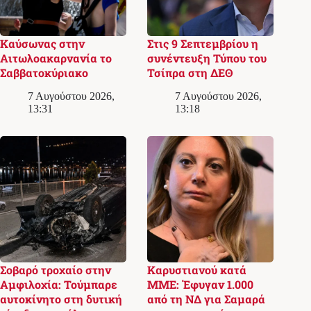
Καύσωνας στην
Στις 9 Σεπτεμβρίου η
Αιτωλοακαρνανία το
συνέντευξη Τύπου του
Σαββατοκύριακο
Τσίπρα στη ΔΕΘ
7 Αυγούστου 2026,
7 Αυγούστου 2026,
13:31
13:18
Σοβαρό τροχαίο στην
Καρυστιανού κατά
Αμφιλοχία: Τούμπαρε
ΜΜΕ: Έφυγαν 1.000
αυτοκίνητο στη δυτική
από τη ΝΔ για Σαμαρά