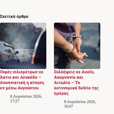
Σχετικά άρθρα
Ουρές χιλιομέτρων σε
Συλλήψεις σε Αχαΐα,
Άκτιο και Λευκάδα –
Ακαρνανία και
Αποπνικτική η κίνηση
Αιτωλία – Τα
εν μέσω Αυγούστου
αστυνομικά δελτία της
ημέρας
8 Αυγούστου 2026,
17:27
8 Αυγούστου 2026,
16:07