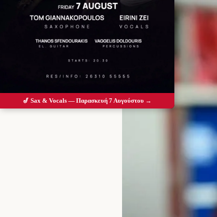
🎷 Sax & Vocals — Παρασκευή 7 Αυγούστου →