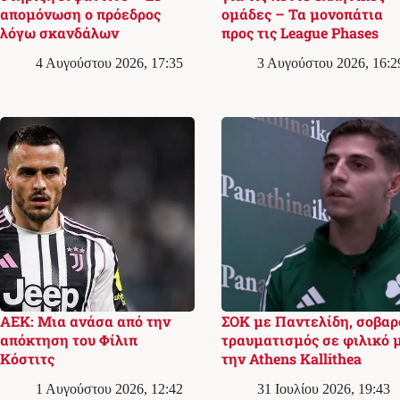
απομόνωση ο πρόεδρος
ομάδες – Τα μονοπάτια
λόγω σκανδάλων
προς τις League Phases
4 Αυγούστου 2026, 17:35
3 Αυγούστου 2026, 16:2
ΑΕΚ: Μια ανάσα από την
ΣΟΚ με Παντελίδη, σοβαρ
απόκτηση του Φίλιπ
τραυματισμός σε φιλικό 
Κόστιτς
την Athens Kallithea
1 Αυγούστου 2026, 12:42
31 Ιουλίου 2026, 19:43