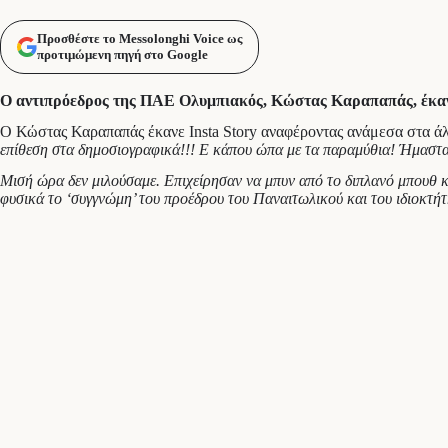
Προσθέστε το Messolonghi Voice ως
προτιμώμενη πηγή στο Google
Ο αντιπρόεδρος της ΠΑΕ Ολυμπιακός, Κώστας Καραπαπάς, έκανε μ
Ο Κώστας Καραπαπάς έκανε Insta Story αναφέροντας ανάμεσα στα 
επίθεση στα δημοσιογραφικά!!! Ε κάπου ώπα με τα παραμύθια! Ήμασταν
Μισή ώρα δεν μιλούσαμε. Επιχείρησαν να μπυν από το διπλανό μπουθ κ
φυσικά το ‘συγγνώμη’ του προέδρου του Παναιτωλικού και του ιδιοκτή