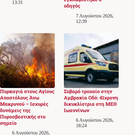
13:31
οδηγός
7 Αυγούστου 2026,
12:39
Πυρκαγιά στους Αγίους
Σοβαρό τροχαίο στην
Αποστόλους Άνω
Αμβρακία Οδό: 41χρονη
Μακρυνού – Ισχυρές
δικυκλίστρια στη ΜΕΘ
δυνάμεις της
Ιωαννίνων
Πυροσβεστικής στο
6 Αυγούστου 2026,
σημείο
18:24
6 Αυγούστου 2026,