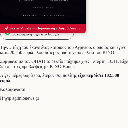
🎷 Sax & Vocals — Παρασκευή 7 Αυγούστου →
Προσθέστε το Messolonghi Voice ως
προτιμώμενη πηγή στο Google
Την… τύχη του έκανε ένας κάτοικος του Αγρινίου, ο οποίος και έγινε
κατά 20.250 ευρώ πλουσιότερος από τυχερό δελτίο του ΚΙΝΟ.
Σύμφωνα με τον ΟΠΑΠ το δελτίο παίχτηκε χθες Τετάρτη, 16/11. Είχε
5/5 σωστές προβλέψεις με KINO Bonus.
Λίγες μέρες νωρίτερα, έτερος συμπολίτης
είχε κερδίσει 102.500
ευρώ
.
Καλοφάγωτα!
Πηγή: agrinionews.gr