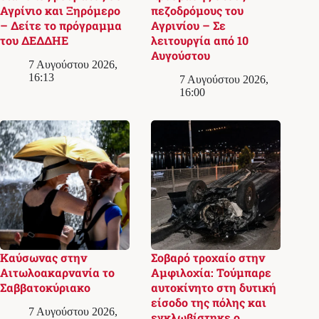
Αγρίνιο και Ξηρόμερο
πεζοδρόμους του
– Δείτε το πρόγραμμα
Αγρινίου – Σε
του ΔΕΔΔΗΕ
λειτουργία από 10
Αυγούστου
7 Αυγούστου 2026,
16:13
7 Αυγούστου 2026,
16:00
Καύσωνας στην
Σοβαρό τροχαίο στην
Αιτωλοακαρνανία το
Αμφιλοχία: Τούμπαρε
Σαββατοκύριακο
αυτοκίνητο στη δυτική
είσοδο της πόλης και
7 Αυγούστου 2026,
εγκλωβίστηκε ο