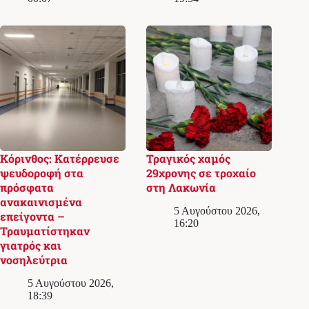
Κόρινθος: Κατέρρευσε
Τραγικός χαμός
ψευδοροφή στα
29χρονης σε τροχαίο
πρόσφατα
στη Λακωνία
ανακαινισμένα
5 Αυγούστου 2026,
επείγοντα –
16:20
Τραυματίστηκαν
γιατρός και
νοσηλεύτρια
5 Αυγούστου 2026,
18:39