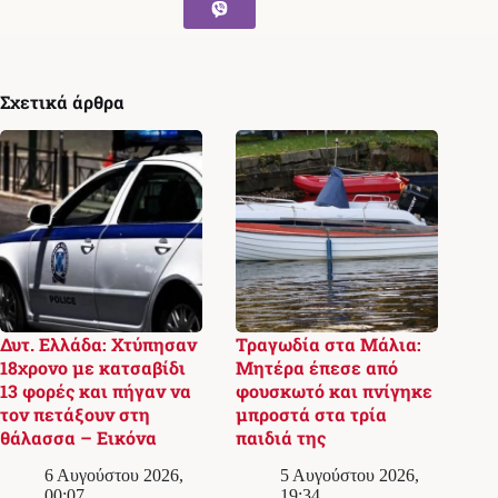
Σχετικά άρθρα
Δυτ. Ελλάδα: Χτύπησαν
Τραγωδία στα Μάλια:
18χρονο με κατσαβίδι
Μητέρα έπεσε από
13 φορές και πήγαν να
φουσκωτό και πνίγηκε
τον πετάξουν στη
μπροστά στα τρία
θάλασσα – Εικόνα
παιδιά της
6 Αυγούστου 2026,
5 Αυγούστου 2026,
00:07
19:34