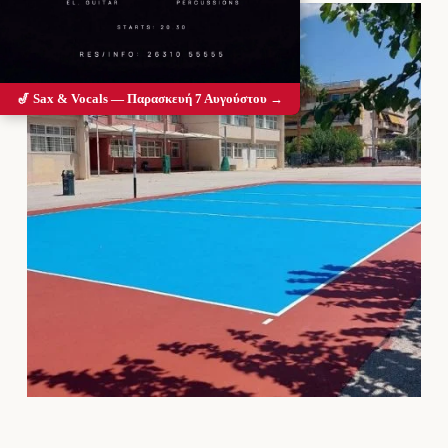
🎷 Sax & Vocals — Παρασκευή 7 Αυγούστου →