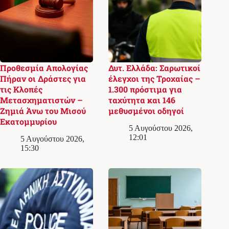
Προθεσμία Απολογίας
Δυτ. Ελλάδα: Σαρωτικοί
Πήραν οι Δράστες για
έλεγχοι της Τροχαίας –
τις Κλοπές
1.300 πρόστιμα για
Μετασχηματιστών –
ταχύτητα και 146
Ζημιά Άνω του Μισού
μεθυσμένοι οδηγοί
Εκατομμυρίου
5 Αυγούστου 2026,
12:01
5 Αυγούστου 2026,
15:30