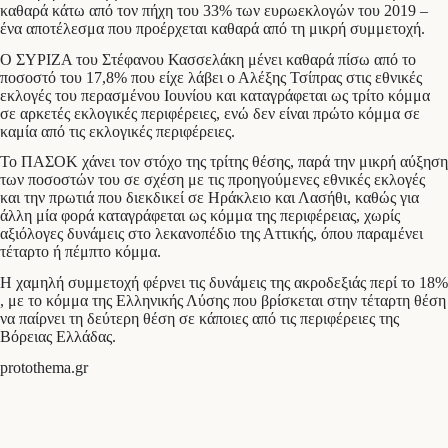
καθαρά κάτω από τον πήχη του 33% των ευρωεκλογών του 2019 –
ένα αποτέλεσμα που προέρχεται καθαρά από τη μικρή συμμετοχή.
Ο ΣΥΡΙΖΑ του Στέφανου Κασσελάκη μένει καθαρά πίσω από το
ποσοστό του 17,8% που είχε λάβει ο Αλέξης Τσίπρας στις εθνικές
εκλογές του περασμένου Ιουνίου και καταγράφεται ως τρίτο κόμμα
σε αρκετές εκλογικές περιφέρειες, ενώ δεν είναι πρώτο κόμμα σε
καμία από τις εκλογικές περιφέρειες.
Το ΠΑΣΟΚ χάνει τον στόχο της τρίτης θέσης, παρά την μικρή αύξηση
των ποσοστών του σε σχέση με τις προηγούμενες εθνικές εκλογές
και την πρωτιά που διεκδικεί σε Ηράκλειο και Λασήθι, καθώς για
άλλη μία φορά καταγράφεται ως κόμμα της περιφέρειας, χωρίς
αξιόλογες δυνάμεις στο λεκανοπέδιο της Αττικής, όπου παραμένει
τέταρτο ή πέμπτο κόμμα.
Η χαμηλή συμμετοχή φέρνει τις δυνάμεις της ακροδεξιάς περί το 18%
, με το κόμμα της Ελληνικής Λύσης που βρίσκεται στην τέταρτη θέση
να παίρνει τη δεύτερη θέση σε κάποιες από τις περιφέρειες της
Βόρειας Ελλάδας.
protothema.gr