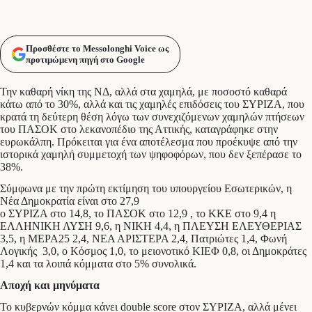
Προσθέστε το Messolonghi Voice ως
προτιμώμενη πηγή στο Google
Την καθαρή νίκη της ΝΔ, αλλά στα χαμηλά, με ποσοστό καθαρά
κάτω από το 30%, αλλά και τις χαμηλές επιδόσεις του ΣΥΡΙΖΑ, που
κρατά τη δεύτερη θέση λόγω των συνεχιζόμενων χαμηλών πτήσεων
του ΠΑΣΟΚ στο λεκανοπέδιο της Αττικής, καταγράφηκε στην
ευρωκάλπη. Πρόκειται για ένα αποτέλεσμα που προέκυψε από την
ιστορικά χαμηλή συμμετοχή των ψηφοφόρων, που δεν ξεπέρασε το
38%.
Σύμφωνα με την πρώτη εκτίμηση του υπουργείου Εσωτερικών, η
Νέα Δημοκρατία είναι στο 27,9
ο ΣΥΡΙΖΑ στο 14,8, το ΠΑΣΟΚ στο 12,9 , το ΚΚΕ στο 9,4 η
ΕΛΛΗΝΙΚΗ ΛΥΣΗ 9,6, η ΝΙΚΗ 4,4, η ΠΛΕΥΣΗ ΕΛΕΥΘΕΡΙΑΣ
3,5, η ΜΕΡΑ25 2,4, ΝΕΑ ΑΡΙΣΤΕΡΑ 2,4, Πατριώτες 1,4, Φωνή
Λογικής 3,0, ο Κόσμος 1,0, το μειονοτικό ΚΙΕΦ 0,8, οι Δημοκράτες
1,4 και τα λοιπά κόμματα στο 5% συνολικά.
Αποχή και μηνύματα
Το κυβερνών κόμμα κάνει double score στον ΣΥΡΙΖΑ, αλλά μένει