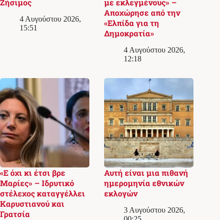
Ζήσιμος
με εκλεγμένους» –
Αποχώρησε από την
4 Αυγούστου 2026,
«Ελπίδα για τη
15:51
Δημοκρατία»
4 Αυγούστου 2026,
12:18
«Ε όχι κι έτσι βρε
Αυτή είναι μια πιθανή
Μαρίες» – Ιδρυτικό
ημερομηνία εθνικών
στέλεχος καταγγέλλει
εκλογών
Καρυστιανού και
3 Αυγούστου 2026,
Γρατσία
00:25