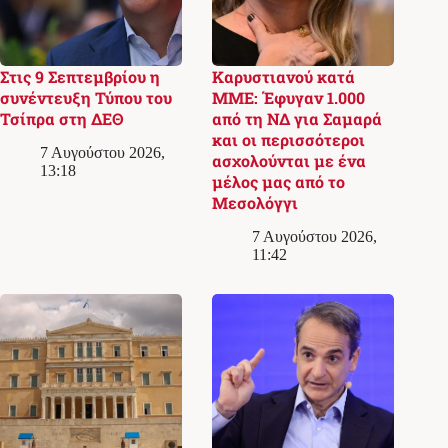
Στις 9 Σεπτεμβρίου η
Καρυστιανού κατά
συνέντευξη Τύπου του
ΜΜΕ: Έφυγαν 1.000
Τσίπρα στη ΔΕΘ
από τη ΝΔ για Σαμαρά
και οι περισσότεροι
7 Αυγούστου 2026,
ασχολούνται με ένα
13:18
μέλος μας από το
Μεσολόγγι
7 Αυγούστου 2026,
11:42