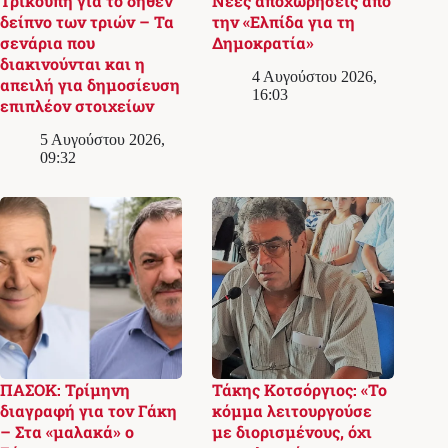
Τρικούπη για το δήθεν
Νέες αποχωρήσεις από
δείπνο των τριών – Τα
την «Ελπίδα για τη
σενάρια που
Δημοκρατία»
διακινούνται και η
4 Αυγούστου 2026,
απειλή για δημοσίευση
16:03
επιπλέον στοιχείων
5 Αυγούστου 2026,
09:32
ΠΑΣΟΚ: Τρίμηνη
Τάκης Κοτσόργιος: «Το
διαγραφή για τον Γάκη
κόμμα λειτουργούσε
– Στα «μαλακά» ο
με διορισμένους, όχι