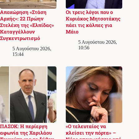
Αποχώρηση «Στάση
Οι τρεις λόγοι που ο
Αρχής»: 22 Πρώην
Κυριάκος Μητσοτάκης
Στελέχη της «Ελπίδας»
πάει τις κάλπες για
Καταγγέλλουν
Μάιο
Συγκεντρωτισμό
5 Αυγούστου 2026,
10:56
5 Αυγούστου 2026,
15:44
ΠΑΣΟΚ: Η περίεργη
«Ο τελευταίος να
αφωνία της Χαριλάου
κλείσει την πόρτα» –