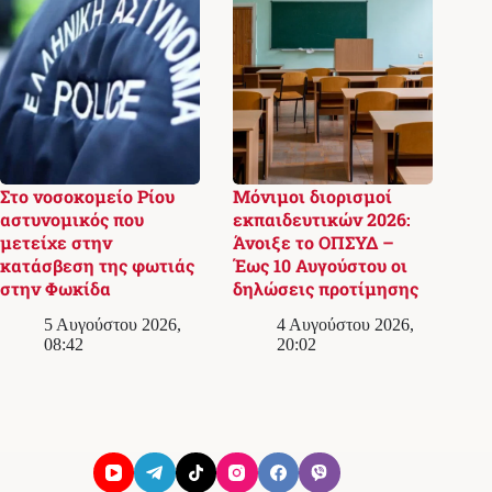
Στο νοσοκομείο Ρίου
Μόνιμοι διορισμοί
αστυνομικός που
εκπαιδευτικών 2026:
μετείχε στην
Άνοιξε το ΟΠΣΥΔ –
κατάσβεση της φωτιάς
Έως 10 Αυγούστου οι
στην Φωκίδα
δηλώσεις προτίμησης
5 Αυγούστου 2026,
4 Αυγούστου 2026,
08:42
20:02