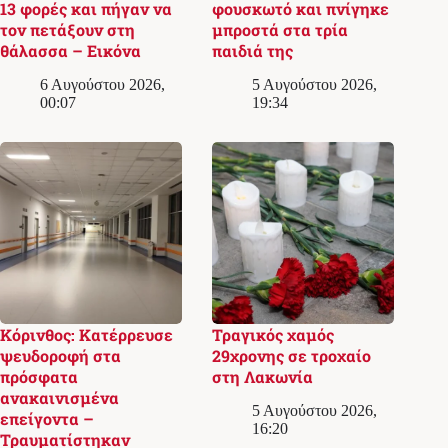
13 φορές και πήγαν να
φουσκωτό και πνίγηκε
τον πετάξουν στη
μπροστά στα τρία
θάλασσα – Εικόνα
παιδιά της
6 Αυγούστου 2026,
5 Αυγούστου 2026,
00:07
19:34
Κόρινθος: Κατέρρευσε
Τραγικός χαμός
ψευδοροφή στα
29χρονης σε τροχαίο
πρόσφατα
στη Λακωνία
ανακαινισμένα
5 Αυγούστου 2026,
επείγοντα –
16:20
Τραυματίστηκαν