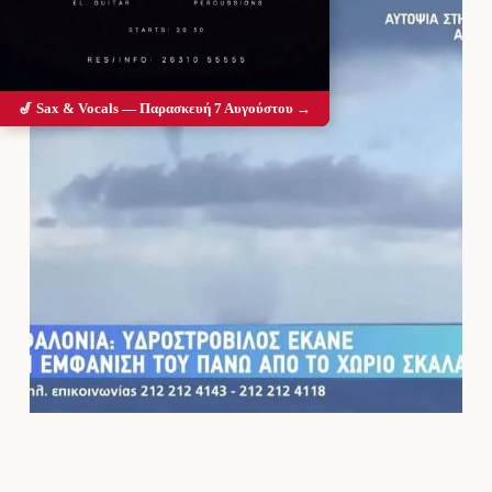
🎷 Sax & Vocals — Παρασκευή 7 Αυγούστου →