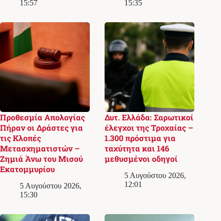
15:57
15:35
Προθεσμία Απολογίας
Δυτ. Ελλάδα: Σαρωτικοί
Πήραν οι Δράστες για
έλεγχοι της Τροχαίας –
τις Κλοπές
1.300 πρόστιμα για
Μετασχηματιστών –
ταχύτητα και 146
Ζημιά Άνω του Μισού
μεθυσμένοι οδηγοί
Εκατομμυρίου
5 Αυγούστου 2026,
12:01
5 Αυγούστου 2026,
15:30