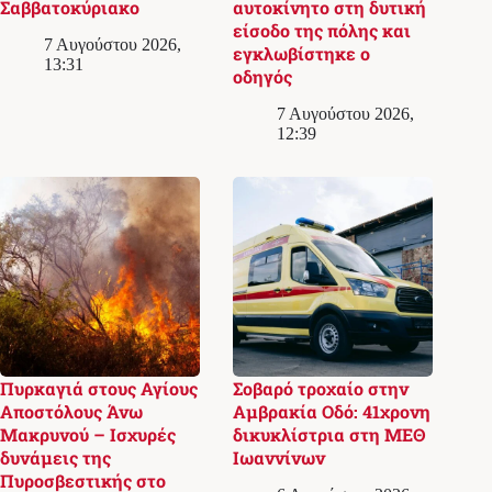
Σαββατοκύριακο
αυτοκίνητο στη δυτική
είσοδο της πόλης και
7 Αυγούστου 2026,
εγκλωβίστηκε ο
13:31
οδηγός
7 Αυγούστου 2026,
12:39
Πυρκαγιά στους Αγίους
Σοβαρό τροχαίο στην
Αποστόλους Άνω
Αμβρακία Οδό: 41χρονη
Μακρυνού – Ισχυρές
δικυκλίστρια στη ΜΕΘ
δυνάμεις της
Ιωαννίνων
Πυροσβεστικής στο