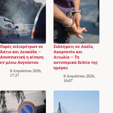
Ουρές χιλιομέτρων σε
Συλλήψεις σε Αχαΐα,
Άκτιο και Λευκάδα –
Ακαρνανία και
Αποπνικτική η κίνηση
Αιτωλία – Τα
εν μέσω Αυγούστου
αστυνομικά δελτία της
ημέρας
8 Αυγούστου 2026,
17:27
8 Αυγούστου 2026,
16:07