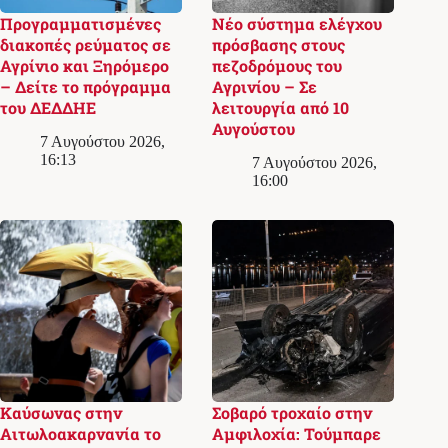
Προγραμματισμένες
Νέο σύστημα ελέγχου
διακοπές ρεύματος σε
πρόσβασης στους
Αγρίνιο και Ξηρόμερο
πεζοδρόμους του
– Δείτε το πρόγραμμα
Αγρινίου – Σε
του ΔΕΔΔΗΕ
λειτουργία από 10
Αυγούστου
7 Αυγούστου 2026,
16:13
7 Αυγούστου 2026,
16:00
Καύσωνας στην
Σοβαρό τροχαίο στην
Αιτωλοακαρνανία το
Αμφιλοχία: Τούμπαρε