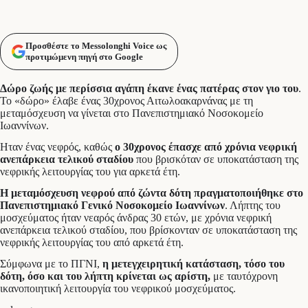
Προσθέστε το Messolonghi Voice ως
προτιμώμενη πηγή στο Google
Δώρο ζωής με περίσσια αγάπη έκανε ένας πατέρας στον γιο του
.
Το «δώρο» έλαβε ένας 30χρονος Αιτωλοακαρνάνας με τη
μεταμόσχευση να γίνεται στο Πανεπιστημιακό Νοσοκομείο
Ιωαννίνων.
Ηταν ένας νεφρός, καθώς
ο 30χρονος έπασχε από χρόνια νεφρική
ανεπάρκεια τελικού σταδίου
που βρισκόταν σε υποκατάσταση της
νεφρικής λειτουργίας του για αρκετά έτη.
Η μεταμόσχευση νεφρού από ζώντα δότη πραγματοποιήθηκε στο
Πανεπιστημιακό Γενικό Νοσοκομείο Ιωαννίνων
. Λήπτης του
μοσχεύματος ήταν νεαρός άνδρας 30 ετών, με χρόνια νεφρική
ανεπάρκεια τελικού σταδίου, που βρίσκονταν σε υποκατάσταση της
νεφρικής λειτουργίας του από αρκετά έτη.
Σύμφωνα με το ΠΓΝΙ,
η μετεγχειρητική κατάσταση, τόσο του
δότη, όσο και του λήπτη κρίνεται ως αρίστη,
με ταυτόχρονη
ικανοποιητική λειτουργία του νεφρικού μοσχεύματος.