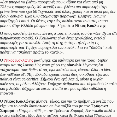
«
Δεν μπορώ να βλέπω παραγωγές που σκίζουν και είναι από μη
Έλληνες παραγωγούς. Με πειράζει που βλέπω μια παραγωγή στην
prime time που έχει 60 τεχνικούς από άλλες χώρες και οι δικοί μας δεν
έχουν δουλειά. Έχω 670 άτομα στην παραγωγή Έλληνες. Να μην
παρεξηγηθεί αυτό. Οι θέσεις εργασίες καλύπτονται από άτομα που
μένουν στην Ελλάδα μόνιμα
» συμπλήρωσε ο
Νίκος Κοκλώνης
.
Ο ίδιος υποστήριξε απαντώντας στους επικριτές του ότι «
δεν ισχύει ότι
πληρώνουμε ακριβά. Ο Κοκλώνης είναι ένας εργολάβος, εκτελεί
παραγωγές για το κανάλι. Αυτή τη στιγμή στην τηλεόραση τις
παραγωγές μας τις έχει παραγγείλει ένα κανάλι. Για να “σκάσει” κάτι
πρέπει να “σκάσει” πρώτα το κανάλι
».
Ο
Νίκος Κοκλώνης
ρωτήθηκε και απάντησε και για τους «δήθεν
σταρ» και τις λυκοφιλίες στον χώρο της
showbiz
λέγοντας ότι
«
σιχαίνομαι τους δήθεν σταρ, εγώ πιστεύω πως είμαστε όλοι το ίδιο.
Δεν πιστεύω ότι στην Ελλάδα έχουμε celebrities, ο κόσμος έξω που
παλεύει είναι celebrities. Σήμερα έχω εγώ λεφτά, αύριο η κυρία
απέναντι, οι ρόλοι αλλάζουν. Υπήρχαν άνθρωποι που συμπαθούσα πολύ
και μιλούσαν άσχημα για εμένα γι΄αυτό δεν μου αρέσει καθόλου η
showbiz
».
Ο
Νίκος Κοκλώνης
μίλησε, τέλος, και για το πρόβλημα υγείας που
είχε και το οποίο διαπίστωσε σε ένα ταξίδι του με τον
Τρύφωνα
Σαμαρά
: «
Πήγαμε ταξίδι με τον Τρύφωνα Σαμαρά, δεν ένιωθα καλά κι
έκανα εξετάσεις. Μου λέει ο γιατρός καλά σε βλέπω αλλά τσεκάραμε