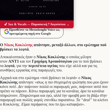
🎷 Sax & Vocals — Παρασκευή 7 Αυγούστου →
Προσθέστε το Messolonghi Voice ως
προτιμώμενη πηγή στο Google
Ο
Νίκος Κοκλώνης
απάντησε, μεταξύ άλλων, στο ερώτημα πού
βρίσκει τα λεφτά
.
Αποκαλυπτικός ήταν ο
Νίκος Κοκλώνης
ο οποίος μίλησε
στον
ΑΝΤ1
και τον
Γρηγόρη Αρναούτογλου
για το πού βρίσκει
τα
λεφτά
, για την
περιπέτεια υγείας
που είχε αλλά και για τις
συνθήκες εργασίας στις παραγωγές του.
Αρχικά και στο ερώτημα «πού βρίσκει τα λεφτά» ο
Νίκος
Κοκλώνης
απάντησε «
ισως η πιο στοχευμένη ερώτηση που μου έχουν
κάνει ποτέ. Δεν παίρνουν πολλά οι παραγωγές μου, παίρνουν αυτά που
πρέπει να πάρουν. Κάνω παραγωγές για τα κανάλια, άρα τα κανάλια
πληρώνουν. Πληρώνομαι και εγώ, αλλά την αμοιβή μου τη βάζω στην
παραγωγή και πολλές φορές επενδύω παραπάνω. Τα “deal” τα κλείνει
ο Κοκλώνης. Είμαι περήφανος που τα έχω καταφέρει
».