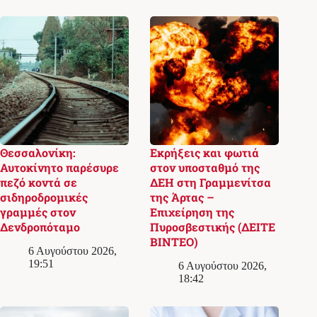
Θεσσαλονίκη:
Εκρήξεις και φωτιά
Αυτοκίνητο παρέσυρε
στον υποσταθμό της
πεζό κοντά σε
ΔΕΗ στη Γραμμενίτσα
σιδηροδρομικές
της Άρτας –
γραμμές στον
Επιχείρηση της
Δενδροπόταμο
Πυροσβεστικής (ΔΕΙΤΕ
ΒΙΝΤΕΟ)
6 Αυγούστου 2026,
19:51
6 Αυγούστου 2026,
18:42