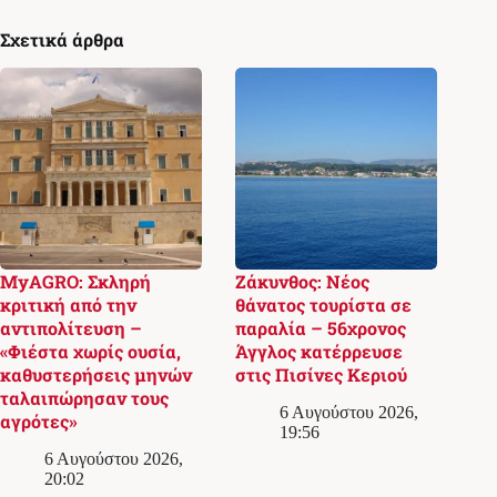
Σχετικά άρθρα
MyAGRO: Σκληρή
Ζάκυνθος: Νέος
κριτική από την
θάνατος τουρίστα σε
αντιπολίτευση –
παραλία – 56χρονος
«Φιέστα χωρίς ουσία,
Άγγλος κατέρρευσε
καθυστερήσεις μηνών
στις Πισίνες Κεριού
ταλαιπώρησαν τους
6 Αυγούστου 2026,
αγρότες»
19:56
6 Αυγούστου 2026,
20:02