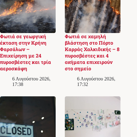
Φωτιά σε γεωργική
Φωτιά σε χαμηλή
έκταση στην Κρήνη
βλάστηση στο Πόρτο
Φαρσάλων –
Καρράς Χαλκιδικής – 8
Επιχείρηση με 24
πυροσβέστες και 4
πυροσβέστες και τρία
οχήματα επιχειρούν
αεροσκάφη
στο σημείο
6 Αυγούστου 2026,
6 Αυγούστου 2026,
17:38
17:32