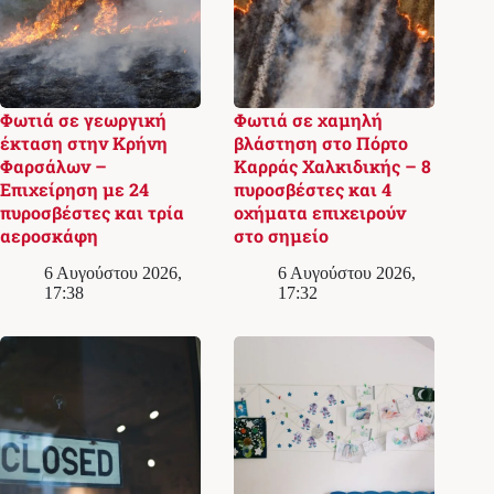
Φωτιά σε γεωργική
Φωτιά σε χαμηλή
έκταση στην Κρήνη
βλάστηση στο Πόρτο
Φαρσάλων –
Καρράς Χαλκιδικής – 8
Επιχείρηση με 24
πυροσβέστες και 4
πυροσβέστες και τρία
οχήματα επιχειρούν
αεροσκάφη
στο σημείο
6 Αυγούστου 2026,
6 Αυγούστου 2026,
17:38
17:32