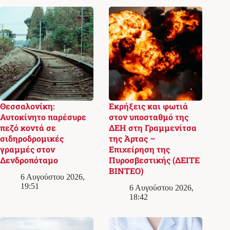
Θεσσαλονίκη:
Εκρήξεις και φωτιά
Αυτοκίνητο παρέσυρε
στον υποσταθμό της
πεζό κοντά σε
ΔΕΗ στη Γραμμενίτσα
σιδηροδρομικές
της Άρτας –
γραμμές στον
Επιχείρηση της
Δενδροπόταμο
Πυροσβεστικής (ΔΕΙΤΕ
ΒΙΝΤΕΟ)
6 Αυγούστου 2026,
19:51
6 Αυγούστου 2026,
18:42