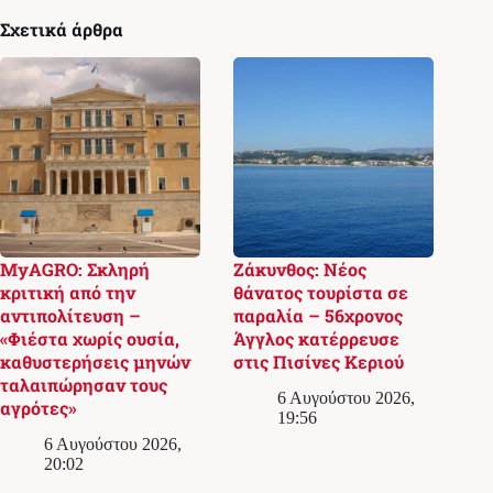
Σχετικά άρθρα
MyAGRO: Σκληρή
Ζάκυνθος: Νέος
κριτική από την
θάνατος τουρίστα σε
αντιπολίτευση –
παραλία – 56χρονος
«Φιέστα χωρίς ουσία,
Άγγλος κατέρρευσε
καθυστερήσεις μηνών
στις Πισίνες Κεριού
ταλαιπώρησαν τους
6 Αυγούστου 2026,
αγρότες»
19:56
6 Αυγούστου 2026,
20:02