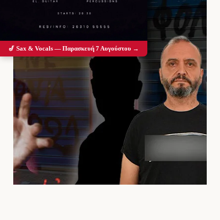
🎷 Sax & Vocals — Παρασκευή 7 Αυγούστου →