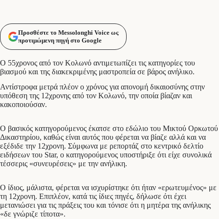
Προσθέστε το Messolonghi Voice ως
προτιμώμενη πηγή στο Google
Ο 55χρονος από τον Κολωνό αντιμετωπίζει τις κατηγορίες του
βιασμού και της διακεκριμένης μαστροπεία σε βάρος ανήλικο.
Αντίστροφα μετρά πλέον ο χρόνος για απονομή δικαιοσύνης στην
υπόθεση της 12χρονης από τον Κολωνό, την οποία βίαζαν και
κακοποιούσαν.
Ο βασικός κατηγορούμενος έκατσε στο εδώλιο του Μικτού Ορκωτού
Δικαστηρίου, καθώς είναι αυτός που φέρεται να βίαζε αλλά και να
εξέδιδε την 12χρονη. Σύμφωνα με ρεπορτάζ στο κεντρικό δελτίο
ειδήσεων του Star, ο κατηγορούμενος υποστήριξε ότι είχε συνολικά
τέσσερις «συνευρέσεις» με την ανήλικη.
Ο ίδιος, μάλιστα, φέρεται να ισχυρίστηκε ότι ήταν «ερωτευμένος» με
τη 12χρονη. Επιπλέον, κατά τις ίδιες πηγές, δήλωσε ότι έχει
μετανιώσει για τις πράξεις του και τόνισε ότι η μητέρα της ανήλικης
«δε γνώριζε τίποτα».