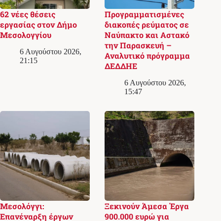
62 νέες θέσεις
Προγραμματισμένες
εργασίας στον Δήμο
διακοπές ρεύματος σε
Μεσολογγίου
Ναύπακτο και Αστακό
την Παρασκευή –
6 Αυγούστου 2026,
Αναλυτικό πρόγραμμα
21:15
ΔΕΔΔΗΕ
6 Αυγούστου 2026,
15:47
Μεσολόγγι:
Ξεκινούν Άμεσα Έργα
Επανέναρξη έργων
900.000 ευρώ για