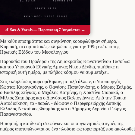
Προσθέστε το Messolonghi Voice ως
προτιμώμενη πηγή στο Google
🎷 Sax & Vocals — Παρασκευή 7 Αυγούστου →
Με κάθε επισημότητα και συγκίνηση κορυφώθηκαν σήμερα,
Κυριακή, οι εορταστικές εκδηλώσεις για την 199η επέτειο της
Ηρωικής Εξόδου του Μεσολογγίου.
Παρουσία του Προέδρου της Δημοκρατίας Κωνσταντίνου Τασούλα
και του Υπουργού Εθνικής Άμυνας Νίκου Δένδια, τιμήθηκε η
ιστορική αυτή ημέρα, με πλήθος κόσμου να συμμετέχει.
Στις εκδηλώσεις παρευρέθηκαν, μεταξύ άλλων, ο Υφυπουργός
Κώστας Καραγκούνης, ο Θανάσης Παπαθανάσης, ο Μάριος Σαλμάς,
ο Βασίλης Στίγκας, ο Μιχάλης Κατρίνης, η Χριστίνα Σταρακά, ο
Μίλτος Ζαμπάρας και ο Διονύσιος Βαλτογιάννης. Από την Τοπική
Αυτοδιοίκηση, το «παρών» έδωσαν ο Περιφερειάρχης Δυτικής
Ελλάδας Νεκτάριος Φαρμάκης και ο Δήμαρχος Αγρινίου Γιώργος
Παπαναστασίου.
Η πομπή, η κατάθεση στεφάνων και οι συγκινητικές στιγμές της
ημέρας αποτυπώνονται σε ένα πλούσιο φωτορεπορτάζ που ακολουθεί