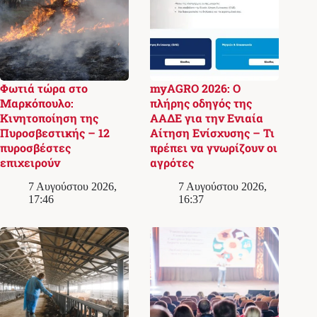
Φωτιά τώρα στο
myAGRO 2026: Ο
Μαρκόπουλο:
πλήρης οδηγός της
Κινητοποίηση της
ΑΑΔΕ για την Ενιαία
Πυροσβεστικής – 12
Αίτηση Ενίσχυσης – Τι
πυροσβέστες
πρέπει να γνωρίζουν οι
επιχειρούν
αγρότες
7 Αυγούστου 2026,
7 Αυγούστου 2026,
17:46
16:37