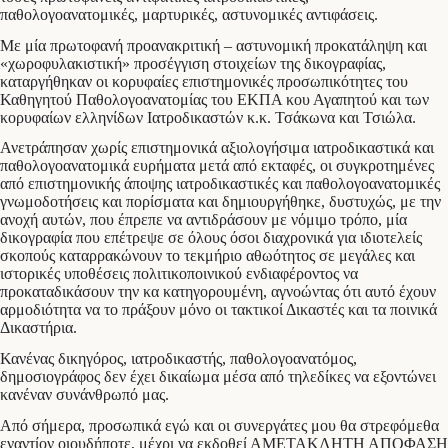
παθολογοανατομικές, μαρτυρικές, αστυνομικές αντιφάσεις.
Με μία πρωτοφανή προανακριτική – αστυνομική προκατάληψη και
«χωροφυλακιστική» προσέγγιση στοιχείων της δικογραφίας,
καταργήθηκαν οι κορυφαίες επιστημονικές προσωπικότητες του
Καθηγητού Παθολογοανατομίας του ΕΚΠΑ κου Αγαπητού και των
κορυφαίων ελληνίδων Ιατροδικαστών κ.κ. Τσάκωνα και Τσιώλα.
Ανετράπησαν χωρίς επιστημονικά αξιολογήσιμα ιατροδικαστικά και
παθολογοανατομικά ευρήματα μετά από εκταφές, οι συγκροτημένες
από επιστημονικής άποψης ιατροδικαστικές και παθολογοανατομικές
γνωμοδοτήσεις και πορίσματα και δημιουργήθηκε, δυστυχώς, με την
ανοχή αυτών, που έπρεπε να αντιδράσουν με νόμιμο τρόπο, μία
δικογραφία που επέτρεψε σε όλους όσοι διαχρονικά για ιδιοτελείς
σκοπούς καταρρακώνουν το τεκμήριο αθωότητος σε μεγάλες και
ιστορικές υποθέσεις πολιτικοποινικού ενδιαφέροντος να
προκαταδικάσουν την κα κατηγορουμένη, αγνοώντας ότι αυτό έχουν
αρμοδιότητα να το πράξουν μόνο οι τακτικοί Δικαστές και τα ποινικά
Δικαστήρια.
Κανένας δικηγόρος, ιατροδικαστής, παθολογοανατόμος,
δημοσιογράφος δεν έχει δικαίωμα μέσα από τηλεδίκες να εξοντώνει
κανέναν συνάνθρωπό μας.
Από σήμερα, προσωπικά εγώ και οι συνεργάτες μου θα στρεφόμεθα
εναντίον οιουδήποτε, μέχρι να εκδοθεί ΑΜΕΤΑΚΛΗΤΗ ΑΠΟΦΑΣΗ