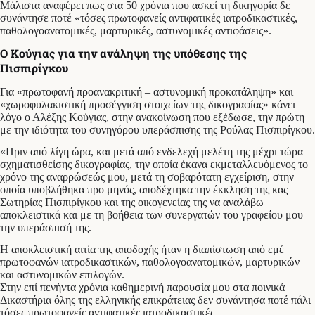
Mάλιστα αναφέρει πως στα 50 χρόνια που ασκεί τη δικηγορία δε
συνάντησε ποτέ «τόσες πρωτοφανείς αντιφατικές ιατροδικαστικές,
παθολογοανατομικές, μαρτυρικές, αστυνομικές αντιφάσεις».
Ο Κούγιας για την ανάληψη της υπόθεσης της
Πισπιρίγκου
Για «πρωτοφανή προανακριτική – αστυνομική προκατάληψη» και
«χωροφυλακιστική προσέγγιση στοιχείων της δικογραφίας» κάνει
λόγο ο Αλέξης Κούγιας, στην ανακοίνωση που εξέδωσε, την πρώτη
με την ιδιότητα του συνηγόρου υπεράσπισης της Ρούλας Πισπιρίγκου.
«Πριν από λίγη ώρα, και μετά από ενδελεχή μελέτη της μέχρι τώρα
σχηματισθείσης δικογραφίας, την οποία έκανα εκμεταλλευόμενος το
χρόνο της αναρρώσεώς μου, μετά τη σοβαρότατη εγχείριση, στην
οποία υποβλήθηκα προ μηνός, αποδέχτηκα την έκκληση της κας
Σωτηρίας Πισπιρίγκου και της οικογενείας της να αναλάβω
αποκλειστικά και με τη βοήθεια των συνεργατών του γραφείου μου
την υπεράσπισή της.
Η αποκλειστική αιτία της αποδοχής ήταν η διαπίστωση από εμέ
πρωτοφανών ιατροδικαστικών, παθολογοανατομικών, μαρτυρικών
και αστυνομικών επιλογών.
Στην επί πενήντα χρόνια καθημερινή παρουσία μου στα ποινικά
Δικαστήρια όλης της ελληνικής επικράτειας δεν συνάντησα ποτέ πάλι
τόσες πρωτοφανείς αντιφατικές ιατροδικαστικές,