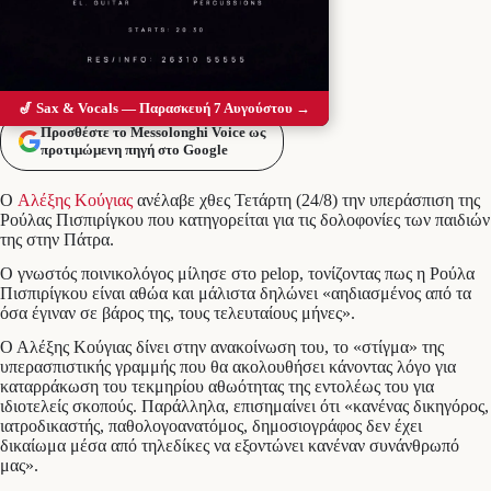
🎷 Sax & Vocals — Παρασκευή 7 Αυγούστου →
Προσθέστε το Messolonghi Voice ως
προτιμώμενη πηγή στο Google
Ο
Αλέξης Κούγιας
ανέλαβε χθες Τετάρτη (24/8) την υπεράσπιση της
Ρούλας Πισπιρίγκου που κατηγορείται για τις δολοφονίες των παιδιών
της στην Πάτρα.
Ο γνωστός ποινικολόγος μίλησε στο pelop, τονίζοντας πως η Ρούλα
Πισπιρίγκου είναι αθώα και μάλιστα δηλώνει «αηδιασμένος από τα
όσα έγιναν σε βάρος της, τους τελευταίους μήνες».
Ο Αλέξης Κούγιας δίνει στην ανακοίνωση του, το «στίγμα» της
υπερασπιστικής γραμμής που θα ακολουθήσει κάνοντας λόγο για
καταρράκωση του τεκμηρίου αθωότητας της εντολέως του για
ιδιοτελείς σκοπούς. Παράλληλα, επισημαίνει ότι «κανένας δικηγόρος,
ιατροδικαστής, παθολογοανατόμος, δημοσιογράφος δεν έχει
δικαίωμα μέσα από τηλεδίκες να εξοντώνει κανέναν συνάνθρωπό
μας».