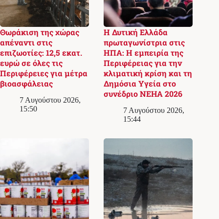
Θωράκιση της χώρας
Η Δυτική Ελλάδα
απέναντι στις
πρωταγωνίστρια στις
επιζωοτίες: 12,5 εκατ.
ΗΠΑ: Η εμπειρία της
ευρώ σε όλες τις
Περιφέρειας για την
Περιφέρειες για μέτρα
κλιματική κρίση και τη
βιοασφάλειας
Δημόσια Υγεία στο
συνέδριο NEHA 2026
7 Αυγούστου 2026,
15:50
7 Αυγούστου 2026,
15:44