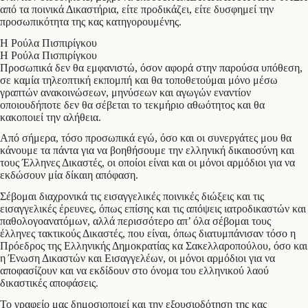
από τα ποινικά Δικαστήρια, είτε προδικάζει, είτε δυσφημεί την
προσωπικότητα της κας κατηγορουμένης.
Η Ρούλα Πισπιρίγκου
Η Ρούλα Πισπιρίγκου
Προσωπικά δεν θα εμφανιστώ, όσον αφορά στην παρούσα υπόθεση,
σε καμία τηλεοπτική εκπομπή και θα τοποθετούμαι μόνο μέσω
γραπτών ανακοινώσεων, μηνύσεων και αγωγών εναντίον
οποιουδήποτε δεν θα σέβεται το τεκμήριο αθωότητος και θα
κακοποιεί την αλήθεια.
Από σήμερα, τόσο προσωπικά εγώ, όσο και οι συνεργάτες μου θα
κάνουμε τα πάντα για να βοηθήσουμε την ελληνική δικαιοσύνη και
τους Έλληνες Δικαστές, οι οποίοι είναι και οι μόνοι αρμόδιοι για να
εκδώσουν μία δίκαιη απόφαση.
Σέβομαι διαχρονικά τις εισαγγελικές ποινικές διώξεις και τις
εισαγγελικές έρευνες, όπως επίσης και τις απόψεις ιατροδικαστών και
παθολογοανατόμων, αλλά περισσότερο απ’ όλα σέβομαι τους
έλληνες τακτικούς Δικαστές, που είναι, όπως διατυμπάνισαν τόσο η
Πρόεδρος της Ελληνικής Δημοκρατίας κα Σακελλαροπούλου, όσο και
η Ένωση Δικαστών και Εισαγγελέων, οι μόνοι αρμόδιοι για να
αποφασίζουν και να εκδίδουν στο όνομα του ελληνικού λαού
δικαστικές αποφάσεις.
Το γραφείο μας δημοσιοποιεί και την εξουσιοδότηση της κας