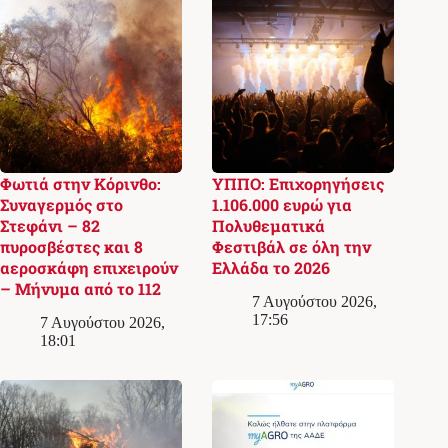
Φωτιά στην Κόρινθο:
ΥΠΠΟ: Επιχορηγήσεις
Συναγερμός στο
1.106.000 ευρώ για
Στεφάνι – 82
Πολυθεματικά
πυροσβέστες και 8
Φεστιβάλ σε όλη την
αεροσκάφη επιχειρούν
Ελλάδα το 2026
– Μήνυμα από το 112
7 Αυγούστου 2026,
17:56
7 Αυγούστου 2026,
18:01