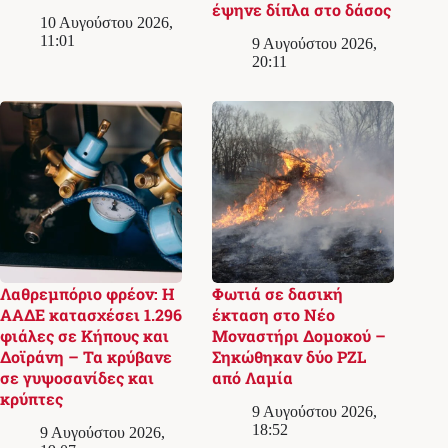
έψηνε δίπλα στο δάσος
10 Αυγούστου 2026,
11:01
9 Αυγούστου 2026,
20:11
Λαθρεμπόριο φρέον: Η
Φωτιά σε δασική
ΑΑΔΕ κατασχέσει 1.296
έκταση στο Νέο
φιάλες σε Κήπους και
Μοναστήρι Δομοκού –
Δοϊράνη – Τα κρύβανε
Σηκώθηκαν δύο PZL
σε γυψοσανίδες και
από Λαμία
κρύπτες
9 Αυγούστου 2026,
18:52
9 Αυγούστου 2026,