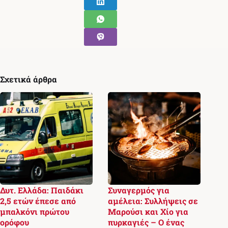
Σχετικά άρθρα
Δυτ. Ελλάδα: Παιδάκι
Συναγερμός για
2,5 ετών έπεσε από
αμέλεια: Συλλήψεις σε
μπαλκόνι πρώτου
Μαρούσι και Χίο για
ορόφου
πυρκαγιές – Ο ένας