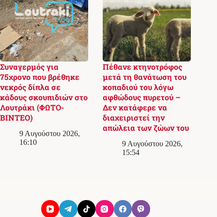
Συναγερμός για
Πέθανε κτηνοτρόφος
75χρονο που βρέθηκε
μετά τη θανάτωση του
νεκρός δίπλα σε
κοπαδιού του λόγω
κάδους σκουπιδιών στο
αφθώδους πυρετού –
Λουτράκι (ΦΩΤΟ-
Δεν κατάφερε να
ΒΙΝΤΕΟ)
διαχειριστεί την
απώλεια των ζώων του
9 Αυγούστου 2026,
16:10
9 Αυγούστου 2026,
15:54