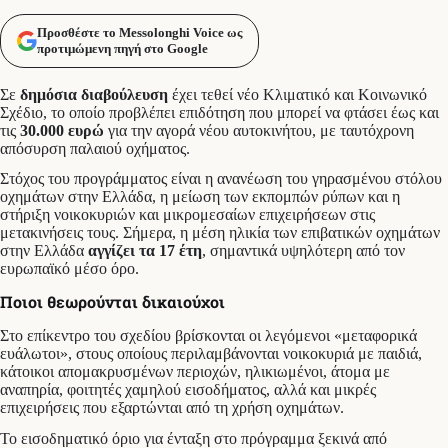
Προσθέστε το Messolonghi Voice ως
προτιμώμενη πηγή στο Google
Σε
δημόσια διαβούλευση
έχει τεθεί νέο Κλιματικό και Κοινωνικό
Σχέδιο, το οποίο προβλέπει επιδότηση που μπορεί να φτάσει έως και
τις
30.000 ευρώ
για την αγορά νέου αυτοκινήτου, με ταυτόχρονη
απόσυρση παλαιού οχήματος.
Στόχος του προγράμματος είναι η ανανέωση του γηρασμένου στόλου
οχημάτων στην Ελλάδα, η μείωση των εκπομπών ρύπων και η
στήριξη νοικοκυριών και μικρομεσαίων επιχειρήσεων στις
μετακινήσεις τους. Σήμερα, η μέση ηλικία των επιβατικών οχημάτων
στην Ελλάδα
αγγίζει τα 17
έτη
, σημαντικά υψηλότερη από τον
ευρωπαϊκό μέσο όρο.
Ποιοι θεωρούνται δικαιούχοι
Στο επίκεντρο του σχεδίου βρίσκονται οι λεγόμενοι «μεταφορικά
ευάλωτοι», στους οποίους περιλαμβάνονται νοικοκυριά με παιδιά,
κάτοικοι απομακρυσμένων περιοχών, ηλικιωμένοι, άτομα με
αναπηρία, φοιτητές χαμηλού εισοδήματος, αλλά και μικρές
επιχειρήσεις που εξαρτώνται από τη χρήση οχημάτων.
Το εισοδηματικό όριο για ένταξη στο πρόγραμμα ξεκινά από