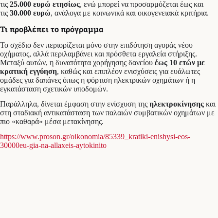
τις
25.000 ευρώ ετησίως
, ενώ μπορεί να προσαρμόζεται έως και
τις
30.000 ευρώ
, ανάλογα με κοινωνικά και οικογενειακά κριτήρια.
Τι προβλέπει το πρόγραμμα
Το σχέδιο δεν περιορίζεται μόνο στην επιδότηση αγοράς νέου
οχήματος, αλλά περιλαμβάνει και πρόσθετα εργαλεία στήριξης.
Μεταξύ αυτών, η δυνατότητα χορήγησης δανείου
έως 10 ετών
με
κρατική εγγύηση
, καθώς και επιπλέον ενισχύσεις για ευάλωτες
ομάδες για δαπάνες όπως η φόρτιση ηλεκτρικών οχημάτων ή η
εγκατάσταση σχετικών υποδομών.
Παράλληλα, δίνεται έμφαση στην ενίσχυση της
ηλεκτροκίνησης
και
στη σταδιακή αντικατάσταση των παλαιών συμβατικών οχημάτων με
πιο «καθαρά» μέσα μετακίνησης.
https://www.proson.gr/oikonomia/85339_kratiki-enishysi-eos-
30000eu-gia-na-allaxeis-aytokinito