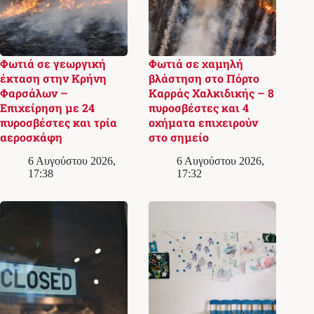
Φωτιά σε γεωργική
Φωτιά σε χαμηλή
έκταση στην Κρήνη
βλάστηση στο Πόρτο
Φαρσάλων –
Καρράς Χαλκιδικής – 8
Επιχείρηση με 24
πυροσβέστες και 4
πυροσβέστες και τρία
οχήματα επιχειρούν
αεροσκάφη
στο σημείο
6 Αυγούστου 2026,
6 Αυγούστου 2026,
17:38
17:32