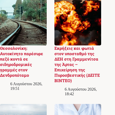
Θεσσαλονίκη:
Εκρήξεις και φωτιά
Αυτοκίνητο παρέσυρε
στον υποσταθμό της
πεζό κοντά σε
ΔΕΗ στη Γραμμενίτσα
σιδηροδρομικές
της Άρτας –
γραμμές στον
Επιχείρηση της
Δενδροπόταμο
Πυροσβεστικής (ΔΕΙΤΕ
ΒΙΝΤΕΟ)
6 Αυγούστου 2026,
19:51
6 Αυγούστου 2026,
18:42