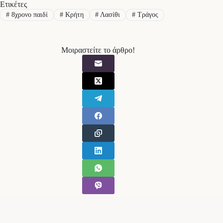
Ετικέτες
#
8χρονο παιδί
#
Κρήτη
#
Λασίθι
#
Τράγος
Μοιραστείτε το άρθρο!