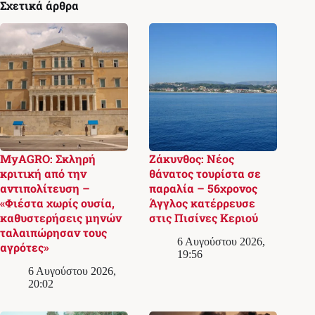
Σχετικά άρθρα
MyAGRO: Σκληρή
Ζάκυνθος: Νέος
κριτική από την
θάνατος τουρίστα σε
αντιπολίτευση –
παραλία – 56χρονος
«Φιέστα χωρίς ουσία,
Άγγλος κατέρρευσε
καθυστερήσεις μηνών
στις Πισίνες Κεριού
ταλαιπώρησαν τους
6 Αυγούστου 2026,
αγρότες»
19:56
6 Αυγούστου 2026,
20:02