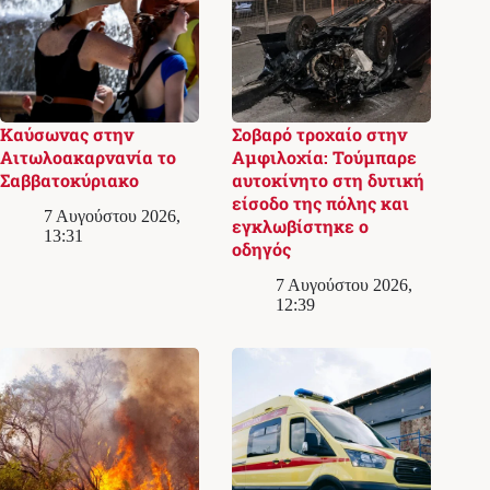
Καύσωνας στην
Σοβαρό τροχαίο στην
Αιτωλοακαρνανία το
Αμφιλοχία: Τούμπαρε
Σαββατοκύριακο
αυτοκίνητο στη δυτική
είσοδο της πόλης και
7 Αυγούστου 2026,
εγκλωβίστηκε ο
13:31
οδηγός
7 Αυγούστου 2026,
12:39