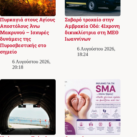
Πυρκαγιά στους Αγίους
Σοβαρό τροχαίο στην
Αποστόλους Άνω
Αμβρακία Οδό: 41χρονη
Μακρυνού – Ισχυρές
δικυκλίστρια στη ΜΕΘ
δυνάμεις της
Ιωαννίνων
Πυροσβεστικής στο
6 Αυγούστου 2026,
σημείο
18:24
6 Αυγούστου 2026,
20:18