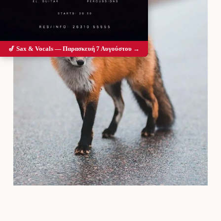
🎷 Sax & Vocals — Παρασκευή 7 Αυγούστου →