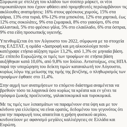
Σύμφωνα με στελέχη του κλάδου των σούπερ μάρκετ, οι νέοι
τιμοκατάλογοι που έχουν φθάσει από προμηθευτές περιλαμβάνουν τις
ακόλουθες ανατιμήσεις: 16% στους φρέσκους χυμούς, 15% στα
ψάρια, 13% στα τυριά, 6%-12% στα μπισκότα, 12% στα χαρτικά, έως
12% στις σοκολάτες, 9% στα ζυμαρικά, 8% στο γιαούρτι, 6% στα
αλλαντικά, 5% στο φρέσκο γάλα, 5% στο ελαιόλαδο, 6% στα όσπρια,
9% στα είδη προσωπικής υγιεινής.
Υπενθυμίζεται ότι τον Αύγουστο του 2022, σύμφωνα με τα στοιχεία
της ΕΛΣΤΑΤ, η ομάδα «Διατροφή και μη αλκοολούχα ποτά»
κατέγραψε ετήσια αύξηση τιμών 13,2%, από 1,3% σε μηνιαία βάση.
Σε επίπεδο Ευρωζώνης οι τιμές των τροφίμων σε ετήσια βάση
αυξήθηκαν κατά 10,6%, από 9,8% τον Ιούλιο. Αντιστοίχως, στις ΗΠΑ
παρά την υποχώρηση του δείκτη τιμών καταναλωτή τον Αύγουστο,
κυρίως λόγω της μείωσης της τιμής της βενζίνης, ο πληθωρισμός των
τροφίμων έφθασε στο 11,4%.
Στην αιχμή των ανατιμήσεων το επόμενο διάστημα αναμένεται να
βρεθούν τόσο τα λαχανικά όσο κυρίως τα κρέατα και εν γένει τα
τρόφιμα ζωικής προέλευσης, γαλακτοκομικά και τυροκομικά.
Με τις τιμές των λιπασμάτων να παραμένουν στα ύψη και με τον
κίνδυνο για ελλείψεις να είναι ορατός, δεδομένου του γεγονότος ότι
για την παραγωγή τους απαιτείται η χρήση φυσικού αερίου,
κινδυνεύουν με αφανισμό μεγάλες καλλιέργειες σε Ελλάδα και
Ευρώπη.