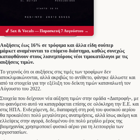
Προσθέστε το Messolonghi Voice ως
προτιμώμενη πηγή στο Google
🎷 Sax & Vocals — Παρασκευή 7 Αυγούστου →
Αυξήσεις έως 16% σε τρόφιμα και άλλα είδη σούπερ
μάρκετ αναμένονται το επόμενο διάστημα, καθώς συνεχώς
καταφθάνουν στους λιανεμπόρους νέοι τιμοκατάλογοι με τις
αυξήσεις τιμών.
Το γεγονός ότι οι αυξήσεις στις τιμές των τροφίμων δεν
αποκλιμακώνονται, αλλά ακριβώς το αντίθετο, φάνηκε άλλωστε και
από τα στοιχεία για την εξέλιξη του δείκτη τιμών καταναλωτή τον
Αύγουστο του 2022.
Στοιχεία που δείχνουν νέα αύξηση τιμών στην ομάδα «Διατροφή», με
το φαινόμενο αυτό να καταγράφεται επίσης σε ολόκληρη την Ε.Ε. και
στις ΗΠΑ. Ενδεχόμενη, δε, διαταραχή στη ροή του φυσικού αερίου
θα προκαλέσει πολύ μεγαλύτερες ανατιμήσεις, αλλά ίσως ακόμη και
ελλείψεις στην αγορά, δεδομένου ότι πολύ μεγάλο μέρος της
βιομηχανίας χρησιμοποιεί φυσικό αέριο για τη λειτουργία των
εργοστασίων.