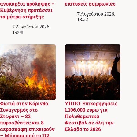
ανυπαρξία πρόληψης –
επιτυχείς συμφωνίες
Κυβέρνηση προτάσσει
7 Αυγούστου 2026,
τα μέτρα στήριξης
18:22
7 Αυγούστου 2026,
19:08
Φωτιά στην Κόρινθο:
ΥΠΠΟ: Επιχορηγήσεις
Συναγερμός στο
1.106.000 ευρώ για
Στεφάνι – 82
Πολυθεματικά
πυροσβέστες και 8
Φεστιβάλ σε όλη την
αεροσκάφη επιχειρούν
Ελλάδα το 2026
– Μήνυμα από το 112