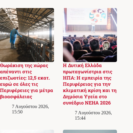
Θωράκιση της χώρας
Η Δυτική Ελλάδα
απέναντι στις
πρωταγωνίστρια στις
επιζωοτίες: 12,5 εκατ.
ΗΠΑ: Η εμπειρία της
ευρώ σε όλες τις
Περιφέρειας για την
Περιφέρειες για μέτρα
κλιματική κρίση και τη
βιοασφάλειας
Δημόσια Υγεία στο
συνέδριο NEHA 2026
7 Αυγούστου 2026,
15:50
7 Αυγούστου 2026,
15:44