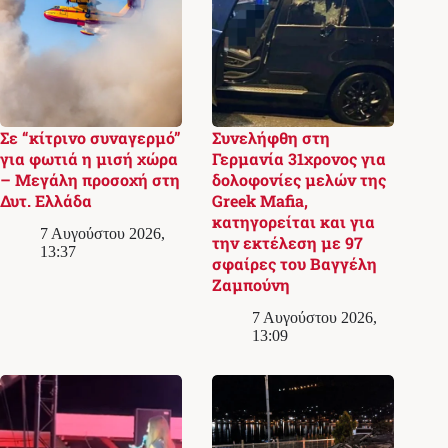
Σε “κίτρινο συναγερμό”
Συνελήφθη στη
για φωτιά η μισή χώρα
Γερμανία 31χρονος για
– Μεγάλη προσοχή στη
δολοφονίες μελών της
Δυτ. Ελλάδα
Greek Mafia,
κατηγορείται και για
7 Αυγούστου 2026,
την εκτέλεση με 97
13:37
σφαίρες του Βαγγέλη
Ζαμπούνη
7 Αυγούστου 2026,
13:09