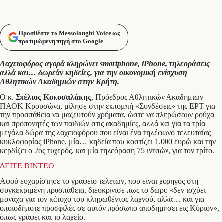
Προσθέστε το Messolonghi Voice ως
προτιμώμενη πηγή στο Google
Λαχειοφόρος αγορά κληρώνει smartphone, iPhone, τηλεοράσεις
αλλά και… δωρεάν κηδείες, για την οικονομική ενίσχυση
Αθλητικών Ακαδημιών στην Κρήτη.
Ο κ.
Στέλιος Κοκοσαλάκης
, Πρόεδρος Αθλητικών Ακαδημιών
ΠΑΟΚ Κρουσώνα, μίλησε στην εκπομπή «Συνδέσεις» της ΕΡΤ για
την προσπάθεια να μαζευτούν χρήματα, ώστε να πληρώσουν ρούχα
και προπονητές των παιδιών στις ακαδημίες, αλλά και για τα τρία
μεγάλα δώρα της λαχειοφόρου που είναι ένα τηλέφωνο τελευταίας
κυκλοφορίας iPhone, μία… κηδεία που κοστίζει 1.000 ευρώ και την
κερδίζει ο 2ος τυχερός, και μία τηλεόραση 75 ιντσών, για τον τρίτο.
ΔΕΙΤΕ ΒΙΝΤΕΟ
Αφού ευχαρίστησε το γραφείο τελετών, που είναι χορηγός στη
συγκεκριμένη προσπάθεια, διευκρίνισε πως το δώρο «δεν ισχύει
μονάχα για τον κάτοχο του κληρωθέντος λαχνού, αλλά… και για
οποιοδήποτε προσφιλές σε αυτόν πρόσωπο αποδημήσει εις Κύριον»,
όπως γράφει και το λαχείο.