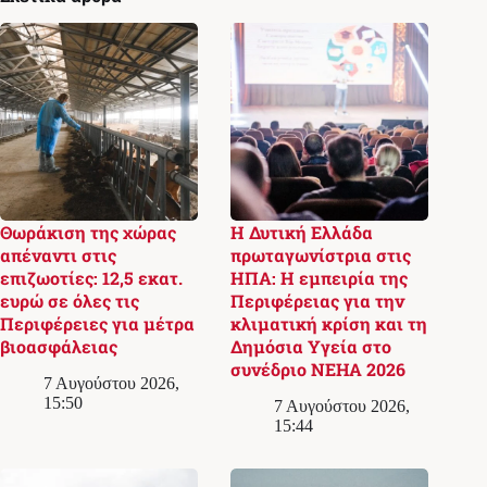
Θωράκιση της χώρας
Η Δυτική Ελλάδα
απέναντι στις
πρωταγωνίστρια στις
επιζωοτίες: 12,5 εκατ.
ΗΠΑ: Η εμπειρία της
ευρώ σε όλες τις
Περιφέρειας για την
Περιφέρειες για μέτρα
κλιματική κρίση και τη
βιοασφάλειας
Δημόσια Υγεία στο
συνέδριο NEHA 2026
7 Αυγούστου 2026,
15:50
7 Αυγούστου 2026,
15:44