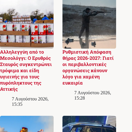
Αλληλεγγύη από το
Ρυθμιστική Απόφαση
Μεσολόγγι: Ο Ερυθρός
θήρας 2026-2027: Γιατί
Σταυρός συγκεντρώνει
οι περιβαλλοντικές
τρόφιμα και είδη
οργανώσεις κάνουν
υγιεινής για τους
λόγο για χαμένη
πυρόπληκτους της
ευκαιρία
Αττικής
7 Αυγούστου 2026,
15:28
7 Αυγούστου 2026,
15:35