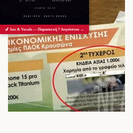
🎷 Sax & Vocals — Παρασκευή 7 Αυγούστου →