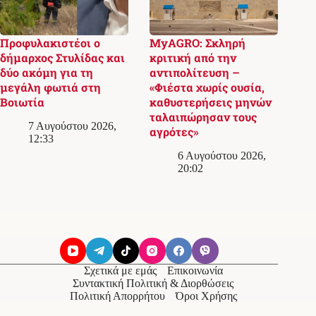
Προφυλακιστέοι ο
MyAGRO: Σκληρή
δήμαρχος Στυλίδας και
κριτική από την
δύο ακόμη για τη
αντιπολίτευση –
μεγάλη φωτιά στη
«Φιέστα χωρίς ουσία,
Βοιωτία
καθυστερήσεις μηνών
ταλαιπώρησαν τους
7 Αυγούστου 2026,
αγρότες»
12:33
6 Αυγούστου 2026,
20:02
Σχετικά με εμάς
Επικοινωνία
Συντακτική Πολιτική & Διορθώσεις
Πολιτική Απορρήτου
Όροι Χρήσης
© 2026
Messolonghi Voice
. Με την επιφύλαξη παντός