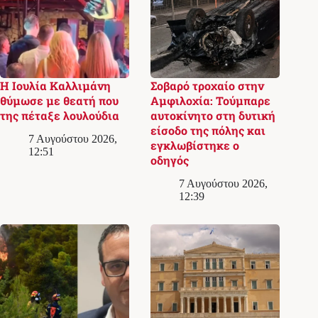
Η Ιουλία Καλλιμάνη
Σοβαρό τροχαίο στην
θύμωσε με θεατή που
Αμφιλοχία: Τούμπαρε
της πέταξε λουλούδια
αυτοκίνητο στη δυτική
είσοδο της πόλης και
7 Αυγούστου 2026,
εγκλωβίστηκε ο
12:51
οδηγός
7 Αυγούστου 2026,
12:39