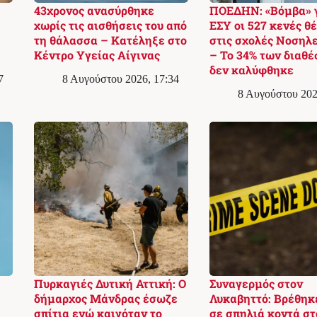
43χρονος ανασύρθηκε
ΠΟΕΔΗΝ: «Βόμβα» γ
χωρίς τις αισθήσεις του από
ΕΣΥ οι 527 κενές θ
τη θάλασσα – Κατέληξε στο
στις σχολές Νοσηλ
Κέντρο Υγείας Αίγινας
– Το 34% των διαθ
δεν καλύφθηκε
7
8 Αυγούστου 2026, 17:34
8 Αυγούστου 202
Πυρκαγιές Δυτική Αττική: Ο
Συναγερμός στον
δήμαρχος Μάνδρας έσωζε
Λυκαβηττό: Βρέθηκ
σπίτια ενώ καιγόταν το
σε σπηλιά κοντά στ