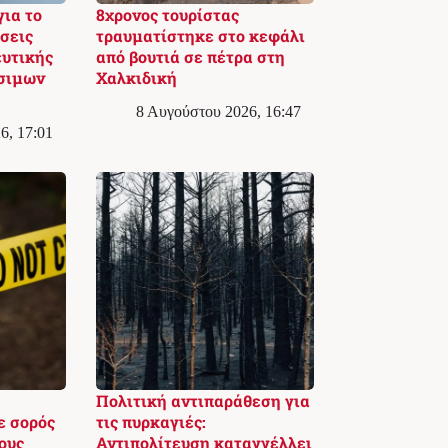
ια το
8χρονος τουρίστας
έσεις
τραυματίστηκε στο κεφάλι
ευτικής
από βουτιά σε πέτρα στη
έσιμων
Χαλκιδική
8 Αυγούστου 2026, 16:47
6, 17:01
Πολιτική αντιπαράθεση για
ε σορός
τις πυρκαγιές:
ους
Αντιπολίτευση καταγγέλλει