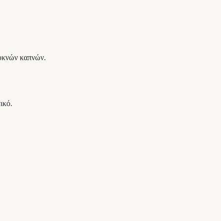
πυκνών καπνών.
ικό.