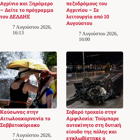
Αγρίνιο και Ξηρόμερο
πεζοδρόμους του
– Δείτε το πρόγραμμα
Αγρινίου – Σε
του ΔΕΔΔΗΕ
λειτουργία από 10
Αυγούστου
7 Αυγούστου 2026,
16:13
7 Αυγούστου 2026,
16:00
Καύσωνας στην
Σοβαρό τροχαίο στην
Αιτωλοακαρνανία το
Αμφιλοχία: Τούμπαρε
Σαββατοκύριακο
αυτοκίνητο στη δυτική
είσοδο της πόλης και
7 Αυγούστου 2026,
εγκλωβίστηκε ο