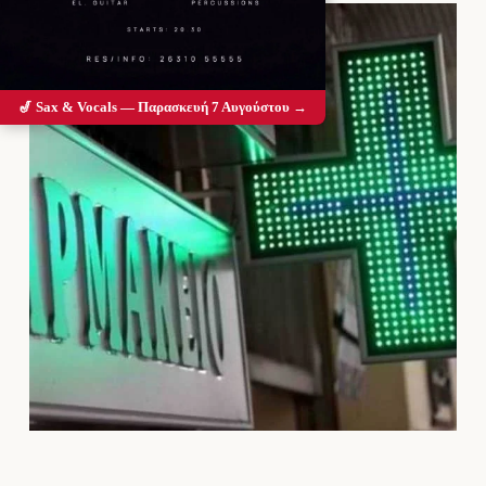
🎷 Sax & Vocals — Παρασκευή 7 Αυγούστου →