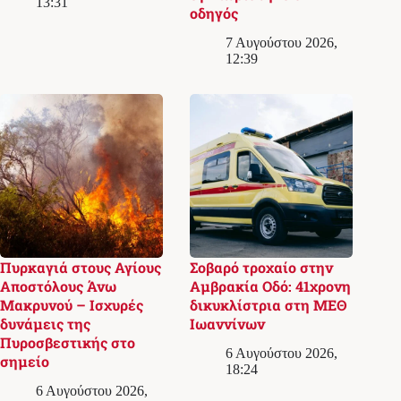
13:31
οδηγός
7 Αυγούστου 2026,
12:39
Πυρκαγιά στους Αγίους
Σοβαρό τροχαίο στην
Αποστόλους Άνω
Αμβρακία Οδό: 41χρονη
Μακρυνού – Ισχυρές
δικυκλίστρια στη ΜΕΘ
δυνάμεις της
Ιωαννίνων
Πυροσβεστικής στο
6 Αυγούστου 2026,
σημείο
18:24
6 Αυγούστου 2026,