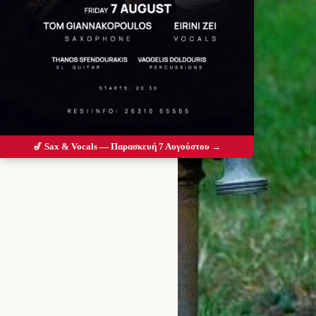
🎷 Sax & Vocals — Παρασκευή 7 Αυγούστου →