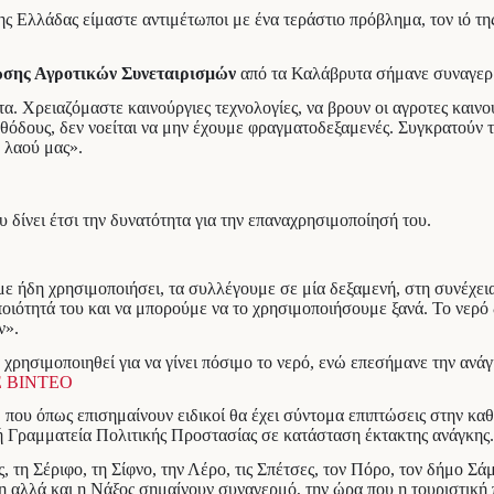
ς Ελλάδας είμαστε αντιμέτωποι με ένα τεράστιο πρόβλημα, τον ιό τη
ωσης Αγροτικών Συνεταιρισμών
από τα Καλάβρυτα σήμανε συναγερμό
. Χρειαζόμαστε καινούργιες τεχνολογίες, να βρουν οι αγροτες καινούρ
εθόδους, δεν νοείται να μην έχουμε φραγματοδεξαμενές. Συγκρατούν τ
υ λαού μας».
ου δίνει έτσι την δυνατότητα για την επαναχρησιμοποίησή του.
με ήδη χρησιμοποιήσει, τα συλλέγουμε σε μία δεξαμενή, στη συνέχει
οιότητά του και να μπορούμε να το χρησιμοποιήσουμε ξανά. Το νερό 
ν».
 χρησιμοποιηθεί για να γίνει πόσιμο το νερό, ενώ επεσήμανε την αν
Ε ΒΙΝΤΕΟ
 που όπως επισημαίνουν ειδικοί θα έχει σύντομα επιπτώσεις στην κα
ή Γραμματεία Πολιτικής Προστασίας σε κατάσταση έκτακτης ανάγκης.
 τη Σέριφο, τη Σίφνο, την Λέρο, τις Σπέτσες, τον Πόρο, τον δήμο Σά
αλλά και η Νάξος σημαίνουν συναγερμό, την ώρα που η τουριστική πε