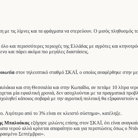
η με τις λίμνες και τα φράγματα να στερεύουν. Ο μισός πληθυσμός τ
ι όλο και περισσότερες περιοχές της Ελλάδας με αγρότες και κτηνοτ
νο και πάρει ακόμα πιο μεγάλες διαστάσεις.
Βοιωτία
στον τηλεοπτικό σταθμό ΣΚΑΪ, ο οποίος αναφέρθηκε στην με
αυλάκια και στη Θεσσαλία και στην Κωπαΐδα, αν πετάμε 10 λίτρα νερό
εται μία εφιαλτική χρονιά, δεν ασοχλούνται με τα πραγματικά προβλή
 ασχοληθεί κάποιος σοβαρά με την αγροτική πολιτική θα εξαφανιστούν κ
ο. Λιγότερο από το 3% είναι σε κλειστό σύστημα», κατέληξε.
ης Μπαλούκας
εξήγησε μιλώντς επίσης στον ΣΚΑΪ, ότι είναι αναγκαίο
ματα νερού αλλά κρίνεται απαραίτητο και για περιπτώσεις όπως ο Ντά
ερασμένο Σεπτέμβριο».