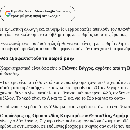
Προσθέστε το Messolonghi Voice ως
προτιμώμενη πηγή στο Google
Η κλιματική αλλαγή και οι υψηλές θερμοκρασίες απειλούν τον πλανήτ
αρχίσει να βλέπουμε το πρόβλημα της λειψυδρίας και στη χώρα μας.
Ένα φαινόμενο που δυστυχώς ήρθε για να μείνει, η λειψυδρία πλήττε
τα σοβαρά προβλήματα που θα εμφανιστούν εάν συνεχιστεί το φαινόμε
«Θα εξαφανιστούν τα χωριά μας»
Χαρακτηριστικά είναι όσα είπε ο
Γιάννης Βάγγος, αγρότης από τη 
άρδευσης.
«Το θέμα είναι ότι όσο νερό και να παράγουμε χάνεται στα χωμάτινα 
συστήματα άρδευσης» είπε αρχικά και πρόσθεσε: «Όταν λέγαμε ότι έρχ
χάνεται δεν θα γίνει ποτέ τίποτα. Γίνονται κάποια έργα αλλά, αν δεν
μέλλον. Το νερό είναι το Α και το Ω και για το ζώο και για το φυτο».
«Παίρνουμε νερό από την Υλίκη και στα χωράφια φτάνει το ένα δέκατ
Ο
πρόεδρος της Ομοσπονδίας Κτηνοτρόφων Θεσσαλίας, Δημήτρ
γίνει για δύο λόγους. Σίγουρα είναι πολύ σημαντικό να έχουμε αποθέ
έρθουμε αντιμέτωποι σε επόμενες βροχές με σκηνές σαν αυτές τον π