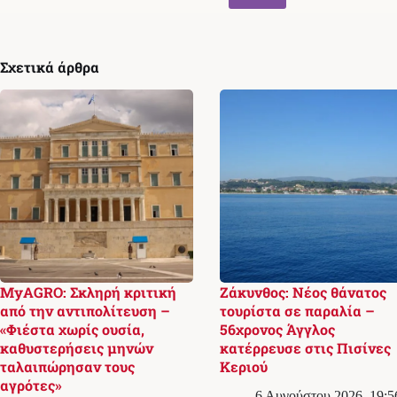
Σχετικά άρθρα
MyAGRO: Σκληρή κριτική
Ζάκυνθος: Νέος θάνατος
από την αντιπολίτευση –
τουρίστα σε παραλία –
«Φιέστα χωρίς ουσία,
56χρονος Άγγλος
καθυστερήσεις μηνών
κατέρρευσε στις Πισίνες
ταλαιπώρησαν τους
Κεριού
αγρότες»
6 Αυγούστου 2026, 19:5