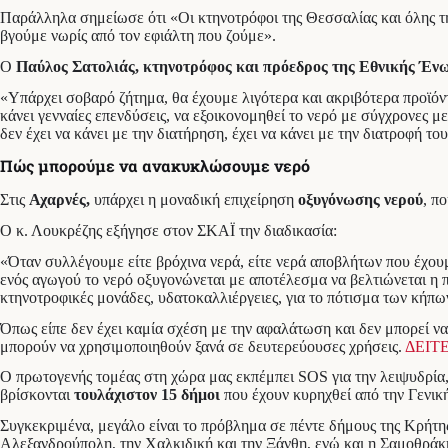
Παράλληλα σημείωσε ότι «Οι κτηνοτρόφοι της Θεσσαλίας και όλης τη
βγούμε νωρίς από τον εφιάλτη που ζούμε».
Ο
Παύλος Σατολιάς, κτηνοτρόφος και πρόεδρος της Εθνικής Έν
«Υπάρχει σοβαρό ζήτημα, θα έχουμε λιγότερα και ακριβότερα προϊόντα
κάνει γενναίες επενδύσεις, να εξοικονομηθεί το νερό με σύγχρονες μ
δεν έχει να κάνει με την διατήρηση, έχει να κάνει με την διατροφή το
Πώς μπορούμε να ανακυκλώσουμε νερό
Στις
Αχαρνές,
υπάρχει η μοναδική επιχείρηση
οξυγόνωσης νερού
, π
Ο κ. Λουκρέζης εξήγησε στον ΣΚΑΪ την διαδικασία:
«Όταν συλλέγουμε είτε βρόχινα νερά, είτε νερά αποβλήτων που έχου
ενός αγωγού το νερό οξυγονώνεται με αποτέλεσμα να βελτιώνεται η π
κτηνοτροφικές μονάδες, υδατοκαλλιέργειες, για το πότισμα των κήπω
Όπως είπε δεν έχει καμία σχέση με την αφαλάτωση και δεν μπορεί να
μπορούν να χρησιμοποιηθούν ξανά σε δευτερεύουσες χρήσεις.
ΔΕΙΤ
Ο πρωτογενής τομέας στη χώρα μας εκπέμπει SOS για την λειψυδρία,
βρίσκονται
τουλάχιστον 15 δήμοι
που έχουν κυρηχθεί από την Γενικ
Συγκεκριμένα, μεγάλο είναι το πρόβλημα σε πέντε δήμους της Κρήτης,
Αλεξανδρούπολη, την Χαλκιδική και την Ξάνθη, ενώ και η Σαμοθράκη 