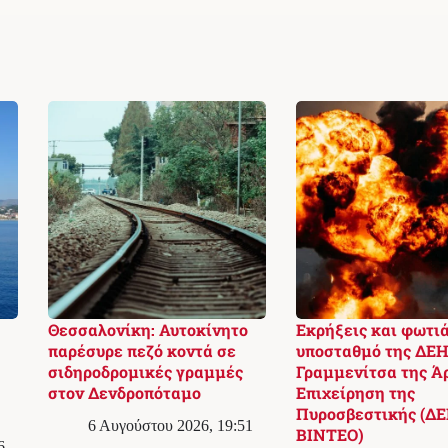
Θεσσαλονίκη: Αυτοκίνητο
Εκρήξεις και φωτιά
παρέσυρε πεζό κοντά σε
υποσταθμό της ΔΕΗ
σιδηροδρομικές γραμμές
Γραμμενίτσα της Ά
στον Δενδροπόταμο
Επιχείρηση της
Πυροσβεστικής (ΔΕ
6 Αυγούστου 2026, 19:51
ΒΙΝΤΕΟ)
6